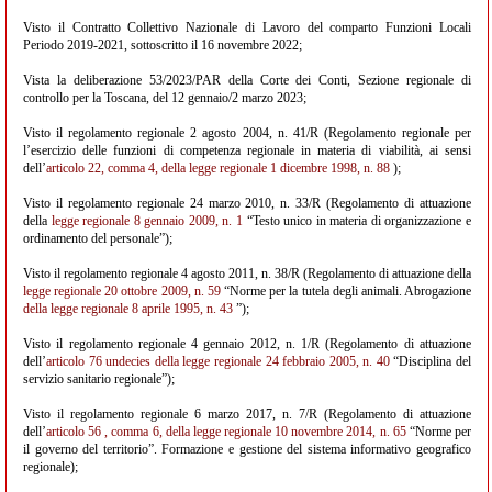
Visto il Contratto Collettivo Nazionale di Lavoro del comparto Funzioni Locali
Periodo 2019-2021, sottoscritto il 16 novembre 2022;
Vista la deliberazione 53/2023/PAR della Corte dei Conti, Sezione regionale di
controllo per la Toscana, del 12 gennaio/2 marzo 2023;
Visto il regolamento regionale 2 agosto 2004, n. 41/R (Regolamento regionale per
l’esercizio delle funzioni di competenza regionale in materia di viabilità, ai sensi
dell’
articolo 22, comma 4, della legge regionale 1 dicembre 1998, n. 88
);
Visto il regolamento regionale 24 marzo 2010, n. 33/R (Regolamento di attuazione
della
legge regionale 8 gennaio 2009, n. 1
“Testo unico in materia di organizzazione e
ordinamento del personale”);
Visto il regolamento regionale 4 agosto 2011, n. 38/R (Regolamento di attuazione della
legge regionale 20 ottobre 2009, n. 59
“Norme per la tutela degli animali. Abrogazione
della legge regionale 8 aprile 1995, n. 43
”);
Visto il regolamento regionale 4 gennaio 2012, n. 1/R (Regolamento di attuazione
dell’
articolo 76 undecies della legge regionale 24 febbraio 2005, n. 40
“Disciplina del
servizio sanitario regionale”);
Visto il regolamento regionale 6 marzo 2017, n. 7/R (Regolamento di attuazione
dell’
articolo 56 , comma 6, della legge regionale 10 novembre 2014, n. 65
“Norme per
il governo del territorio”. Formazione e gestione del sistema informativo geografico
regionale);