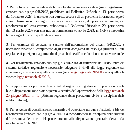
2. Per pulizia ordinamentale e delle banche dati è necessario abrogare il regolamento
emanato con d.p.g.r. 9/R/2023, pubblicato sul Bollettino Ufficiale n. 13, parte prima,
del 15 marzo 2023, in un testo non corretto a causa di un problema informatico, e però
entrato formalmente in vigore prima dell’approvazione, da parte della Giunta, del
regolamento nel testo corretto, pubblicato sul Bollettino Ufficiale n. 20, parte prima,
del 13 aprile 2023) con una nuova numerazione (6 aprile 2023, n. 17/R) e medesimi
titolo e oggetto, che è quello da applicare;
3. Per esigenze di certezza, a seguito dell’abrogazione del d.p.g.r. 9/R/2023, è
necessario ribadire il compimento degli effetti abrogativi da esso già prodotti su due
regolamenti previgenti, apportando al preambolo e all’articolo 44 un correttivo testuale;
4. Nel regolamento emanato con d.p.g.r. 47/R/2018 di attuazione del Testo unico del
sistema turistico regionale è necessario adeguare i rinvii alla legge regionale sul
commercio, sostituendo quelli alla previgente
legge regionale 28/2005
con quelli alla
vigente
legge regionale 62/2018
;
5. È opportuno per pulizia ordinamentale abrogare due regolamenti di protezione civile
le cui disposizioni sono state superate a seguito dell’approvazione della
legge regionale
25 giugno 2020, n. 45
(Sistema regionale della protezione civile e disciplina delle
relative attività);
6. Per esigenze di coordinamento normativo è opportuno abrogare l’articolo 9 bis del
regolamento emanato con d.p.g.r. 41/R/2004 riconducendo la disciplina della nomina
del responsabile unico del procedimento alla disposizione generale dettata dal
regolamento 43/R/2020;