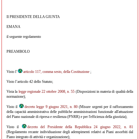
Il PRESIDENTE DELLA GIUNTA
EMANA
il seguente regolamento
PREAMBOLO
Visto l’
articolo 117, comma sesto, della Costituzione
;
Visto l’articolo 42 dello Statuto;
Vista la
legge regionale 22 ottobre 2008, n. 55
(Disposizioni in materia di qualità della
normazione);
Visto il
decreto legge 9 giugno 2021, n. 80
(Misure urgenti per il rafforzamento
della capacità amministrativa delle pubbliche amministrazioni funzionale all'attuazione
del Piano nazionale di ripresa e resilienza (PNRR) e per l'efficienza della giustizia);
Visto il
decreto del Presidente della Repubblica 24 giugno 2022, n. 81
(Regolamento recante individuazione degli adempimenti relativi ai Piani assorbiti dal
Piano integrato di attività e organizzazione);