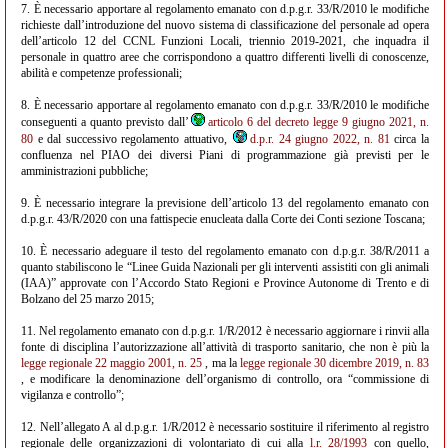
7. È necessario apportare al regolamento emanato con d.p.g.r. 33/R/2010 le modifiche
richieste dall’introduzione del nuovo sistema di classificazione del personale ad opera
dell’articolo 12 del CCNL Funzioni Locali, triennio 2019-2021, che inquadra il
personale in quattro aree che corrispondono a quattro differenti livelli di conoscenze,
abilità e competenze professionali;
8. È necessario apportare al regolamento emanato con d.p.g.r. 33/R/2010 le modifiche
conseguenti a quanto previsto dall’
articolo 6 del decreto legge 9 giugno 2021, n.
80
e dal successivo regolamento attuativo,
d.p.r. 24 giugno 2022, n. 81
circa la
confluenza nel PIAO dei diversi Piani di programmazione già previsti per le
amministrazioni pubbliche;
9. È necessario integrare la previsione dell’articolo 13 del regolamento emanato con
d.p.g.r. 43/R/2020 con una fattispecie enucleata dalla Corte dei Conti sezione Toscana;
10. È necessario adeguare il testo del regolamento emanato con d.p.g.r. 38/R/2011 a
quanto stabiliscono le “Linee Guida Nazionali per gli interventi assistiti con gli animali
(IAA)” approvate con l’Accordo Stato Regioni e Province Autonome di Trento e di
Bolzano del 25 marzo 2015;
11. Nel regolamento emanato con d.p.g.r. 1/R/2012 è necessario aggiornare i rinvii alla
fonte di disciplina l’autorizzazione all’attività di trasporto sanitario, che non è più la
legge regionale 22 maggio 2001, n. 25
, ma la
legge regionale 30 dicembre 2019, n. 83
, e modificare la denominazione dell’organismo di controllo, ora “commissione di
vigilanza e controllo”;
12. Nell’allegato A al d.p.g.r. 1/R/2012 è necessario sostituire il riferimento al registro
regionale delle organizzazioni di volontariato di cui alla
l.r. 28/1993
con quello,