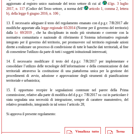
aggiornato al registro unico nazionale del terzo settore di cui al
d.lgs. 3 luglio
2017, n. 117
(Codice del Terzo settore, a norma dell’
articolo 1, comma 2, lettera
b), della legge 6 giugno 2016, n. 106
;
13. È necessario adeguare il testo del regolamento emanato con d.p.g.r. 7/R/2017 alle
modifiche apportate alla
legge regionale 65/2014
(Norme per il governo del territorio)
dalla
l.r. 69/2019
, che ha disciplinato in modo più strutturato e coerente con la
normativa comunitaria e nazionale di riferimento il Sistema informativo regionale
integrato per il governo del territorio, per promuovere sul territorio regionale azioni
dirette a realizzare un processo di condivisione di tutte le banche dati territoriali, al fine
di consentirne l'utilizzo da parte di tutti i soggetti istituzionali interessati;
14. È necessario modificare il testo del d.p.g.r. 7/R/2017 per implementare e
consolidare l’utilizzo delle tecnologie dell’informazione e della comunicazione di dati
territoriali attraverso la costituzione di una piattaforma unica per la gestione dei
procedimenti di avvio, adozione e approvazione degli strumenti di pianificazione
territoriale e urbanistica;
15. È opportuno recepire le segnalazioni contenute nel parere della Prima
commissione, relative alla parte di modifica del d.p.g.r. 7/R/2017 su cui in particolare è
stata segnalata una necessità di integrazione, sempre di carattere manutentivo, del
relativo preambolo, integrando in tal senso l’articolo 28;
Si approva il presente regolamento:
Visualizza tutto
Torna