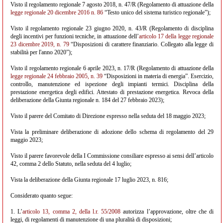
Visto il regolamento regionale 7 agosto 2018, n. 47/R (Regolamento di attuazione della
legge regionale 20 dicembre 2016 n. 86
“Testo unico del sistema turistico regionale”);
Visto il regolamento regionale 23 giugno 2020, n. 43/R (Regolamento di disciplina
degli incentivi per funzioni tecniche, in attuazione dell’
articolo 17 della legge regionale
23 dicembre 2019, n. 79
“Disposizioni di carattere finanziario. Collegato alla legge di
stabilità per l'anno 2020”);
Visto il regolamento regionale 6 aprile 2023, n. 17/R (Regolamento di attuazione della
legge regionale 24 febbraio 2005, n. 39
“Disposizioni in materia di energia”. Esercizio,
controllo, manutenzione ed ispezione degli impianti termici. Disciplina della
prestazione energetica degli edifici. Attestato di prestazione energetica. Revoca della
deliberazione della Giunta regionale n. 184 del 27 febbraio 2023);
Visto il parere del Comitato di Direzione espresso nella seduta del 18 maggio 2023;
Vista la preliminare deliberazione di adozione dello schema di regolamento del 29
maggio 2023;
Visto il parere favorevole della I Commissione consiliare espresso ai sensi dell’articolo
42, comma 2 dello Statuto, nella seduta del 4 luglio;
Vista la deliberazione della Giunta regionale 17 luglio 2023, n. 816;
Considerato quanto segue:
1. L’
articolo 13, comma 2, della l.r. 55/2008
autorizza l’approvazione, oltre che di
leggi, di regolamenti di manutenzione di una pluralità di disposizioni;