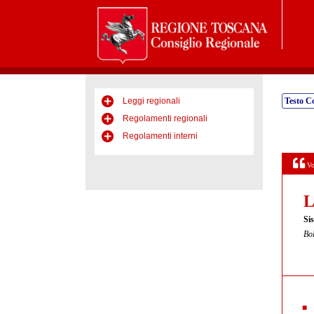
Leggi regionali
Testo C
Regolamenti regionali
Regolamenti interni
Vo
L
Sis
Bol