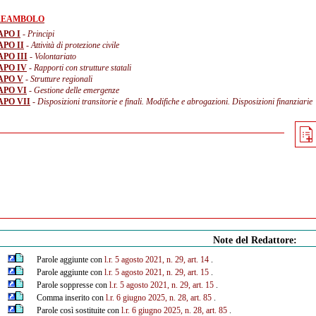
REAMBOLO
APO I
- Principi
APO II
- Attività di protezione civile
PO III
- Volontariato
APO IV
- Rapporti con strutture statali
APO V
- Strutture regionali
APO VI
- Gestione delle emergenze
APO VII
- Disposizioni transitorie e finali. Modifiche e abrogazioni. Disposizioni finanziarie
Note del Redattore:
Parole aggiunte con
l.r. 5 agosto 2021, n. 29, art. 14
.
Parole aggiunte con
l.r. 5 agosto 2021, n. 29, art. 15
.
Parole soppresse con
l.r. 5 agosto 2021, n. 29, art. 15
.
Comma inserito con
l.r. 6 giugno 2025, n. 28, art. 85
.
Parole così sostituite con
l.r. 6 giugno 2025, n. 28, art. 85
.