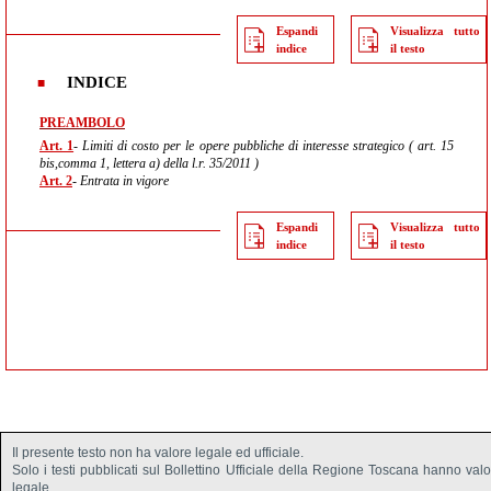
Espandi
Visualizza tutto
indice
il testo
INDICE
PREAMBOLO
Art. 1
- Limiti di costo per le opere pubbliche di interesse strategico ( art. 15
bis,comma 1, lettera a) della l.r. 35/2011 )
Art. 2
- Entrata in vigore
Espandi
Visualizza tutto
indice
il testo
Il presente testo non ha valore legale ed ufficiale.
Solo i testi pubblicati sul Bollettino Ufficiale della Regione Toscana hanno val
legale.