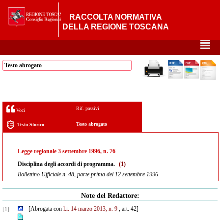
RACCOLTA NORMATIVA
DELLA REGIONE TOSCANA
²
Testo abrogato
Rif. passivi
Voci
Testo abrogato
Testo Storico
Legge regionale 3 settembre 1996, n. 76
Disciplina degli accordi di programma.
(1)
Bollettino Ufficiale n. 48, parte prima del 12 settembre 1996
Note del Redattore:
[Abrogata con
l.r. 14 marzo 2013, n. 9
, art. 42]
[1]