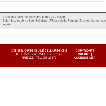
Il presente testo non ha valore legale ed ufficiale.
Solo i testi pubblicati sul Bollettino Ufficiale della Regione Toscana hanno val
legale.
CONSIGLIO REGIONALE DELLA REGIONE
-
COPYRIGHT
|
TOSCANA - VIA CAVOUR, 2 - 50129
CREDITS
|
FIRENZE - TEL. 055 23871
ACCESSIBILITÀ