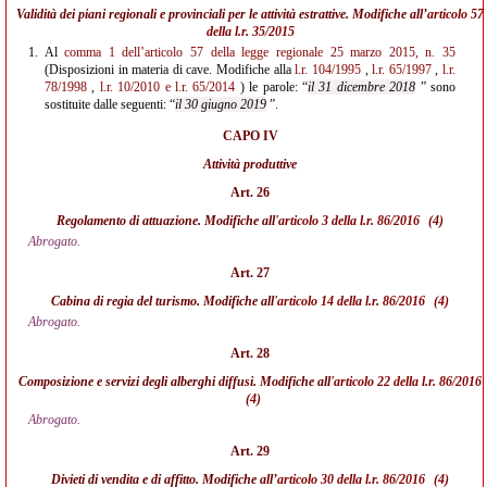
Validità dei piani regionali e provinciali per le attività estrattive. Modifiche all’
articolo 57
della l.r. 35/2015
1.
Al
comma 1 dell’articolo 57 della legge regionale 25 marzo 2015, n. 35
(Disposizioni in materia di cave. Modifiche alla
l.r. 104/1995
,
l.r. 65/1997
,
l.r.
78/1998
,
l.r. 10/2010
e l.r. 65/2014
) le parole: “
il 31 dicembre 2018
” sono
sostituite dalle seguenti: “
il 30 giugno 2019
”.
CAPO IV
Attività produttive
Art. 26
Regolamento di attuazione. Modifiche all'
articolo 3 della l.r. 86/2016
(4)
Abrogato.
Art. 27
Cabina di regia del turismo. Modifiche all'
articolo 14 della l.r. 86/2016
(4)
Abrogato.
Art. 28
Composizione e servizi degli alberghi diffusi. Modifiche all'
articolo 22 della l.r. 86/2016
(4)
Abrogato.
Art. 29
Divieti di vendita e di affitto. Modifiche all’
articolo 30 della l.r. 86/2016
(4)