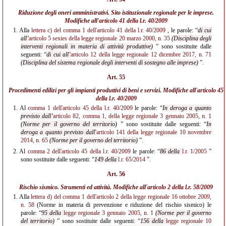
Riduzione degli oneri amministrativi. Sito istituzionale regionale per le imprese.
Modifiche all'
articolo 41 della l.r. 40/2009
1.
Alla
lettera c) del comma 1 dell'articolo 41 della l.r. 40/2009
, le parole: “
di cui
all’
articolo 5 sexies della legge regionale 20 marzo 2000, n. 35
(Disciplina degli
interventi regionali in materia di attività
produttive)
” sono sostituite dalle
seguenti: “
di cui all’
articolo 12 della legge regionale 12 dicembre 2017, n. 71
(Disciplina del sistema regionale degli interventi di sostegno alle imprese)
”.
Art. 55
Procedimenti edilizi per gli impianti produttivi di beni e servizi. Modifiche all'
articolo 45
della l.r. 40/2009
1.
Al
comma 1 dell'articolo 45 della l.r. 40/2009
le parole: “
In deroga a quanto
previsto dall’
articolo 82, comma 1, della legge regionale 3 gennaio 2005, n. 1
(Norme per il governo del territorio)
” sono sostituite dalle seguenti: “
In
deroga a quanto previsto dall'
articolo 141 della legge regionale 10 novembre
2014, n. 65
(Norme per il governo del territorio)
”.
2.
Al
comma 2 dell'articolo 45 della l.r. 40/2009
le parole: “
86 della
l.r. 1/2005
”
sono sostituite dalle seguenti: “
149 della
l.r. 65/2014
”.
Art. 56
Rischio sismico. Strumenti ed attività. Modifiche all'
articolo 2 della l.r. 58/2009
1.
Alla
lettera d) del comma 1 dell'articolo 2 della legge regionale 16 ottobre 2009,
n. 58
(Norme in materia di prevenzione e riduzione del rischio sismico) le
parole: “
95 della
legge regionale 3 gennaio 2005, n. 1
(Norme per il governo
del territorio)
” sono sostituite dalle seguenti: “
156 della
legge regionale 10