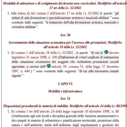
Modalità di attivazione e di svolgimento dei tirocini non curriculari. Modifiche all'
articol
17 ter della l.r. 32/2002
1.
Alla
lettera d) del comma 2 dell'articolo 17 ter della l.r. 32/2002
le parole: “
gli
istituti di alta formazione e specializzazione artistica e musicale abilitati
” sono
sostituite dalle seguenti: “
le istituzioni dell'alta formazione artistica, musicale e
coreutica abilitate
”.
Art. 50
Accertamento della situazione economica per l’accesso alle prestazioni. Modifiche
all’
articolo 18 della l.r. 32/2002
1.
Al
comma 1 dell’articolo 18 della l.r. 32/2002
, le parole: “
di cui al
decreto
legislativo 31 marzo 1998, n. 109
(Definizione di criteri unificati di valutazione
della situazione economica dei soggetti che richiedono prestazioni sociali
agevolate, a norma dell’
articolo 59, comma 51, della legge 27 dicembre
1997, n. 449
)
” sono sostituite dalle seguenti: “
di cui alla normativa statale
vigente
”.
CAPO VI
Mobilità e infrastrutture
Art. 51
Disposizioni procedurali in materia di viabilità. Modifiche all'
articolo 24 della l.r. 88/199
1.
Al
comma 1 ter dell’articolo 24 della legge regionale 10 dicembre 1998, n. 88
(Attribuzione agli enti locali e disciplina generale delle funzioni amministrative e
dei compiti in materia di urbanistica e pianificazione territoriale, protezione della
natura e dell’ambiente, tutela dell’ambiente dagli inquinamenti e gestione dei