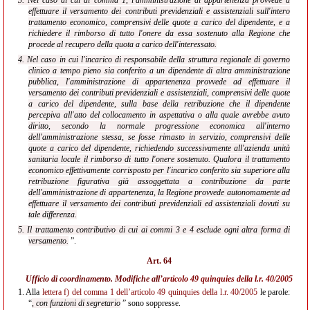
3. Nel caso di cui al comma 1, l'amministrazione di appartenenza provvede a
effettuare il versamento dei contributi previdenziali e assistenziali sull'intero
trattamento economico, comprensivi delle quote a carico del dipendente, e a
richiedere il rimborso di tutto l'onere da essa sostenuto alla Regione che
procede al recupero della quota a carico dell'interessato.
4. Nel caso in cui l'incarico di responsabile della struttura regionale di governo
clinico a tempo pieno sia conferito a un dipendente di altra amministrazione
pubblica, l'amministrazione di appartenenza provvede ad effettuare il
versamento dei contributi previdenziali e assistenziali, comprensivi delle quote
a carico del dipendente, sulla base della retribuzione che il dipendente
percepiva all'atto del collocamento in aspettativa o alla quale avrebbe avuto
diritto, secondo la normale progressione economica all'interno
dell'amministrazione stessa, se fosse rimasto in servizio, comprensivi delle
quote a carico del dipendente, richiedendo successivamente all'azienda unità
sanitaria locale il rimborso di tutto l'onere sostenuto. Qualora il trattamento
economico effettivamente corrisposto per l'incarico conferito sia superiore alla
retribuzione figurativa già assoggettata a contribuzione da parte
dell'amministrazione di appartenenza, la Regione provvede autonomamente ad
effettuare il versamento dei contributi previdenziali ed assistenziali dovuti su
tale differenza.
5. Il trattamento contributivo di cui ai commi 3 e 4 esclude ogni altra forma di
versamento.
”.
Art. 64
Ufficio di coordinamento. Modifiche all’
articolo 49 quinquies della l.r. 40/2005
1.
Alla
lettera f) del comma 1 dell’articolo 49 quinquies della l.r. 40/2005
le parole:
“
, con funzioni di segretario
” sono soppresse.