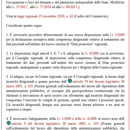
l'occupazione e l'uso del demanio e del patrimonio indisponibile dello Stato. Modifiche
alla
l.r. 57/2017
, alla
l.r. 77/2016
ed alla
l.r. 69/2011
);
Vista la
legge regionale 23 novembre 2018, n. 62
(Codice del Commercio);
Considerato quanto segue:
1. È necessario procedere all'inserimento di una nuova disposizione nella
l.r. 1/2009
per la declinazione normativa della competenza dirigenziale relativa al trattamento dei
dati personali nell'ambito del nuovo sistema di “Data protection” regionale;
2. Le disposizioni degli articoli 5, 6, 7 e 8, adeguano la
l.r. 4/2008
con la previsione,
per il Consiglio regionale, di disposizioni sulla competenza dirigenziale relativa al
trattamento dei dati personali nell’ambito del nuovo sistema di Data protection
regionale, analogamente a quanto viene disposto per i dirigenti della Giunta regionale;
3. Si adegua, sia per la Giunta regionale, sia per il Consiglio regionale, la durata degli
incarichi dirigenziali a quanto previsto dall’
articolo 19 del decreto legislativo 30
marzo 2001, n. 165
(Norme generali sull'ordinamento del lavoro alle dipendenze delle
amministrazioni pubbliche), in ossequio alla giurisprudenza costituzionale che ha
eliminato il meccanismo di spoil system con riferimento agli incarichi dirigenziali che
comportino l’esercizio di compiti di gestione, quindi non relativi a posizioni apicali.
Gli incarichi dirigenziali dunque non possono avere durata inferiore a tre anni né
superiore a cinque;
4. È necessario l'adeguamento della
l.r. 1/2009
e
della l.r. 4/2008
al nuovo testo dell'
articolo 6 del decreto legislativo 30 marzo 2001, n. 165
(Norme generali
sull'ordinamento del lavoro alle dipendenze delle amministrazioni pubbliche), che