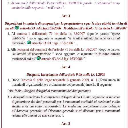
2.
Al comma 2 dell’articolo 35 ter della l.r. 38/2007 le parole: “nel bando” sono
sostituite dalle seguenti: “ nell'avviso”.
Art. 3
Disposizioni in materia di compensi per la progettazione e per le altre attività tecniche di
cui all’
articolo 93 del d.lgs.163/2006
. Modifiche all'
articolo 71 bis della l.r. 38/2007
1.
Al
comma 1 dell'articolo 71 bis della l.r. 38/2007
dopo le parole: “
opere
pubbliche
” sono aggiunte le seguenti: “
e le altre attività tecniche di cui al
medesimo
articolo 93 del d.lgs. 163/2006
”.
2.
Alla
lettera a) del comma 2 dell'articolo 71 bis della l.r. 38/2007
, dopo le parole:
“
le attività di progettazione
” sono aggiunte le seguenti: “
e le altre attività
tecniche di cui all'
articolo 93 del d.lgs. 163/2006
”.
Art. 4
Dirigenti. Inserimento dell'articolo 9 bis nella
l.r. 1/2009
1.
Dopo l'
articolo 9 della legge regionale 8 gennaio 2009, n. 1
(Testo unico in
materia di organizzazione e ordinamento del personale) inserito il seguente:
“
Art. 9 bis - Soggetti delegati al trattamento dei dati personali
1. I dirigenti esercitano le competenze delegate dalla Giunta regionale in materia
di protezione dei dati personali per i trattamenti attribuiti ai medesimi e alla
struttura di cui sono
responsabili. Le
medesime competenze sono delegate
all'Avvocato generale, al Direttore generale e ai direttori per
i trattamenti
relativi alle attività ad essi riservate.
”.
Art. 5