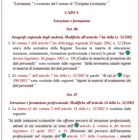
“
Lorenzana
” è sostituito dal Comune di “
Crespina Lorenzana
”.
CAPO V
Istruzione e formazione
Art. 46
Anagrafe regionale degli studenti. Modifiche all’
articolo 7 bis della l.r. 32/2002
1.
Al
comma 5 dell’articolo 7 bis della legge regionale 26 luglio 2002, n. 32
(Testo
unico della normativa della Regione Toscana in materia di educazione,
istruzione, orientamento, formazione professionale e lavoro) le parole: “
dal
decreto legislativo 30 giugno 2003, n. 196
(Codice in materia di protezione dei
dati personali)
” sono sostituite dalle seguenti: “
dalla normativa statale vigente
in materia di trattamento dei dati personali
”.
2.
Al
comma 7 dell’articolo 7 bis della l.r. 32/2002
le parole: “
di cui al
d.lgs.
196/2003
” sono sostituite dalle seguenti: “
vigenti in materia di trattamento dei
dati personali
”.
Art. 47
Istruzione e formazione professionale. Modifiche all’
articolo 14 della l.r. 32/2002
1.
La
lettera b) del comma 3 dell’articolo 14 della l.r. 32/2002
è sostituita dalla
seguente:
“
b) dalle istituzioni scolastiche che offrono percorsi di istruzione professionale,
attivati in via sussidiaria ai sensi dell'
articolo 4, comma 4, del decreto
legislativo 13 aprile 2017, n. 61
(Revisione dei percorsi dell'istruzione
professionale nel rispetto dell'
articolo 117 della Costituzione
, nonché