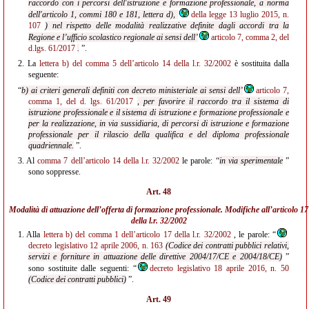
raccordo con i percorsi dell'istruzione e formazione professionale, a norma
dell'articolo 1, commi 180 e 181, lettera d),
della legge 13 luglio 2015, n.
107
) nel rispetto delle modalità realizzative definite dagli accordi tra la
Regione e l’ufficio scolastico regionale ai sensi dell’
articolo 7, comma 2, del
d.lgs. 61/2017
.
”.
2.
La
lettera b) del comma 5 dell’articolo 14 della l.r. 32/2002
è sostituita dalla
seguente:
“
b) ai criteri generali definiti con decreto ministeriale ai sensi dell’
articolo 7,
comma 1, del d. lgs. 61/2017
, per favorire il raccordo tra il sistema di
istruzione professionale e il sistema di istruzione e
formazione professionale e
per la realizzazione, in via sussidiaria, di percorsi di istruzione e
formazione
professionale per il rilascio della qualifica e del diploma professionale
quadriennale.
”.
3.
Al
comma 7 dell’articolo 14 della l.r. 32/2002
le parole: “
in via sperimentale
”
sono soppresse.
Art. 48
Modalità di attuazione dell’offerta di formazione professionale. Modifiche all’
articolo 17
della l.r. 32/2002
1.
Alla
lettera b) del comma 1 dell’articolo 17 della l.r. 32/2002
, le parole: “
decreto legislativo 12 aprile 2006, n. 163
(Codice dei contratti pubblici relativi,
servizi e forniture in attuazione delle direttive 2004/17/CE e 2004/18/CE)
”
sono sostituite dalle seguenti: “
decreto legislativo 18 aprile 2016, n. 50
(Codice dei contratti pubblici)
”.
Art. 49