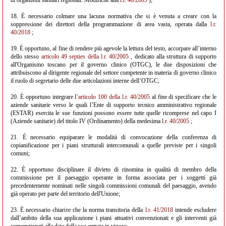
di organismi sanitari regionali. Modifiche alla
l.r. 40/2005
);
18. È necessario colmare una lacuna normativa che si è venuta a creare con la
soppressione dei direttori della programmazione di area vasta, operata dalla
l.r.
40/2018
;
19. È opportuno, al fine di rendere più agevole la lettura del testo, accorpare all’interno
dello stesso
articolo 49 septies della l.r. 40/2005
, dedicato alla struttura di supporto
all'Organismo toscano per il governo clinico (OTGC), le due disposizioni che
attribuiscono al dirigente regionale del settore competente in materia di governo clinico
il ruolo di segretario delle due articolazioni interne dell’OTGC;
20. È opportuno integrare l’
articolo 100 della l.r. 40/2005
al fine di specificare che le
aziende sanitarie verso le quali l’Ente di supporto tecnico amministrativo regionale
(ESTAR) esercita le sue funzioni possono essere tutte quelle ricomprese nel capo I
(Aziende sanitarie) del titolo IV (Ordinamento) della medesima
l.r. 40/2005
;
21. È necessario equiparare le modalità di convocazione della conferenza di
copianificazione per i piani strutturali intercomunali a quelle previste per i singoli
comuni;
22. È opportuno disciplinare il divieto di rinomina in qualità di membro della
commissione per il paesaggio operante in forma associata per i soggetti già
precedentemente nominati nelle singoli commissioni comunali del paesaggio, avendo
già operato per parte del territorio dell'Unione;
23. È necessario chiarire che la norma transitoria della
l.r. 41/2018
intende escludere
dall’ambito della sua applicazione i piani attuativi convenzionati e gli interventi già