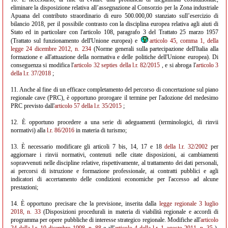
eliminare la disposizione relativa all’assegnazione al Consorzio per la Zona industriale
Apuana del contributo straordinario di euro 500.000,00 stanziato sull’esercizio di
bilancio 2018, per il possibile contrasto con la disciplina europea relativa agli aiuti di
Stato ed in particolare con l'articolo 108, paragrafo 3 del Trattato 25 marzo 1957
(Trattato sul funzionamento dell'Unione europea) e
articolo 45, comma 1, della
legge 24 dicembre 2012, n. 234
(Norme generali sulla partecipazione dell'Italia alla
formazione e all'attuazione della normativa e delle politiche dell'Unione europea). Di
conseguenza si modifica l'
articolo 32 septies della l.r. 82/2015
, e si abroga l'
articolo 3
della l.r. 37/2018
;
11. Anche al fine di un efficace completamento del percorso di concertazione sul piano
regionale cave (PRC), è opportuno prorogare il termine per l'adozione del medesimo
PRC previsto dall'
articolo 57 della l.r. 35/2015
;
12. È opportuno procedere a una serie di adeguamenti (terminologici, di rinvii
normativi) alla
l.r. 86/2016
in materia di turismo;
13. È necessario modificare gli articoli 7 bis, 14, 17 e 18
della l.r. 32/2002
per
aggiornare i rinvii normativi, contenuti nelle citate disposizioni, ai cambiamenti
sopravvenuti nelle discipline relative, rispettivamente, al trattamento dei dati personali,
ai percorsi di istruzione e formazione professionale, ai contratti pubblici e agli
indicatori di accertamento delle condizioni economiche per l'accesso ad alcune
prestazioni;
14. È opportuno precisare che la previsione, inserita dalla
legge regionale 3 luglio
2018, n. 33
(Disposizioni procedurali in materia di viabilità regionale e accordi di
programma per opere pubbliche di interesse strategico regionale. Modifiche all'
articolo