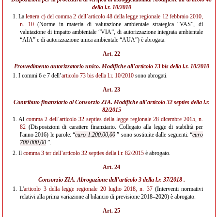
della l.r. 10/2010
1.
La
lettera c) del comma 2 dell’articolo 48 della legge regionale 12 febbraio 2010,
n. 10
(Norme in materia di valutazione ambientale strategica “VAS”, di
valutazione di impatto ambientale “VIA”, di autorizzazione integrata ambientale
“AIA” e di autorizzazione unica ambientale “AUA”) è abrogata.
Art. 22
Provvedimento autorizzatorio unico. Modifiche all’
articolo 73 bis della l.r. 10/2010
1.
I commi 6 e 7 dell’
articolo 73 bis della l.r. 10/2010
sono abrogati.
Art. 23
Contributo finanziario al Consorzio ZIA. Modifiche all’
articolo 32 septies della l.r.
82/2015
1.
Al
comma 2 dell’articolo 32 septies della legge regionale 28 dicembre 2015, n.
82
(Disposizioni di carattere finanziario. Collegato alla legge di stabilità per
l'anno 2016) le parole: “
euro 1.200.00,00
” sono sostituite dalle seguenti: “
euro
700.000,00
”.
2.
Il
comma 3 ter dell’articolo 32 septies della l.r. 82/2015
è abrogato.
Art. 24
Consorzio ZIA. Abrogazione dell’
articolo 3 della l.r. 37/2018
.
1.
L'
articolo 3 della legge regionale 20 luglio 2018, n. 37
(Interventi normativi
relativi alla prima variazione al bilancio di previsione 2018–2020) è abrogato.
Art. 25