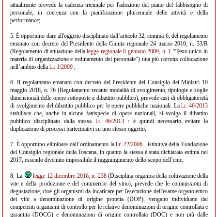
attualmente prevede la cadenza triennale per l'adozione del piano del fabbisogno di
personale, in coerenza con la pianificazione pluriennale delle attività e della
performance;
5. È opportuno dare all'oggetto disciplinato dall’articolo 32, comma 6, del regolamento
emanato con decreto del Presidente della Giunta regionale 24 marzo 2010, n. 33/R
(Regolamento di attuazione della
legge regionale 8 gennaio 2009, n. 1
“Testo unico in
materia di organizzazione e ordinamento del personale”) una più corretta collocazione
nell’ambito della
l.r. 1/2009
;
6. Il regolamento emanato con decreto del Presidente del Consiglio dei Ministri 10
maggio 2018, n. 76 (Regolamento recante modalità di svolgimento, tipologie e soglie
dimensionali delle opere sottoposte a dibattito pubblico), prevede casi di obbligatorietà
di svolgimento del dibattito pubblico per le opere pubbliche nazionali. La
l.r. 46/2013
stabilisce che, anche in alcune fattispecie di opere nazionali, si svolga il dibattito
pubblico disciplinato dalla stessa
l.r. 46/2013
: è quindi necessario evitare la
duplicazione di processi partecipativi su uno stesso oggetto;
7. È opportuno eliminare dall’ordinamento la
l.r. 22/2006
, istitutiva della Fondazione
del Consiglio regionale della Toscana, in quanto la stessa è stata dichiarata estinta nel
2017, essendo divenuto impossibile il raggiungimento dello scopo dell’ente;
8. La
legge 12 dicembre 2016, n. 238
(Disciplina organica della coltivazione della
vite e della produzione e del commercio del vino), prevede che le commissioni di
degustazione, cioè gli organismi da incaricare per l'esecuzione dell'esame organolettico
dei vini a denominazione di origine protetta (DOP), vengano individuate dai
competenti organismi di controllo per le relative denominazioni di origine controllata e
garantita (DOCG) e denominazioni di origine controllata (DOC) e non più dalle