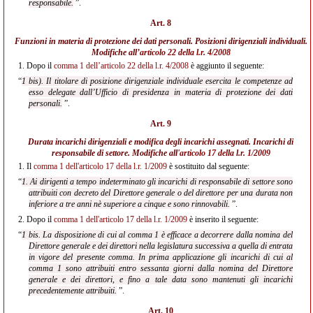
responsabile.
”.
Art. 8
Funzioni in materia di protezione dei dati personali. Posizioni dirigenziali individuali.
Modifiche all’
articolo 22 della l.r. 4/2008
1.
Dopo il
comma 1 dell’articolo 22 della l.r. 4/2008
è aggiunto il seguente:
“
1 bis). Il titolare di posizione dirigenziale individuale esercita le competenze ad
esso delegate dall’Ufficio di presidenza in materia di protezione dei dati
personali.
”.
Art. 9
Durata incarichi dirigenziali e modifica degli incarichi assegnati. Incarichi di
responsabile di settore. Modifiche all'
articolo 17 della l.r. 1/2009
1.
Il
comma 1 dell'articolo 17 della l.r. 1/2009
è sostituito dal seguente:
“
1. Ai dirigenti a tempo indeterminato gli incarichi di responsabile di settore sono
attribuiti con decreto del Direttore generale o del direttore per una durata non
inferiore a tre anni nè superiore a cinque e sono rinnovabili.
”.
2.
Dopo il
comma 1 dell'articolo 17 della l.r. 1/2009
è inserito il seguente:
“
1 bis. La disposizione di cui al comma 1 è efficace a decorrere dalla nomina del
Direttore generale e dei direttori nella legislatura successiva a quella di entrata
in vigore del presente comma. In prima applicazione gli incarichi di cui al
comma 1 sono attribuiti entro sessanta giorni dalla nomina del Direttore
generale e dei direttori, e fino a tale data sono mantenuti gli incarichi
precedentemente attribuiti.
”.
Art. 10