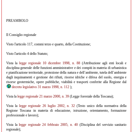
PREAMBOLO
Il Consiglio regionale
Visto l'articolo 117, commi terzo e quarto, della Costituzione;
Visto l'articolo 4 dello Statuto;
Vista la
legge regionale 10 dicembre 1998, n. 88
(Attribuzione agli enti locali e
disciplina generale delle funzioni amministrative e dei compiti in materia di urbanistica
e pianificazione territoriale, protezione della natura e dell’ambiente, tutela dell’ambiente
dagli inquinamenti e gestione dei rifiuti, risorse idriche e difesa del suolo, energia e
risorse geotermiche, opere pubbliche, viabilità e trasporti conferite alla Regione dal
decreto legislativo 31 marzo 1998, n. 112
);
Vista la
legge regionale 21 marzo 2000, n. 39
(Legge forestale della Toscana);
Vista la
legge regionale 26 luglio 2002, n. 32
(Testo unico della normativa della
Regione Toscana in materia di educazione, istruzione, orientamento, formazione
professionale e lavoro);
Vista la
legge regionale 24 febbraio 2005, n. 40
(Disciplina del servizio sanitario
regionale);