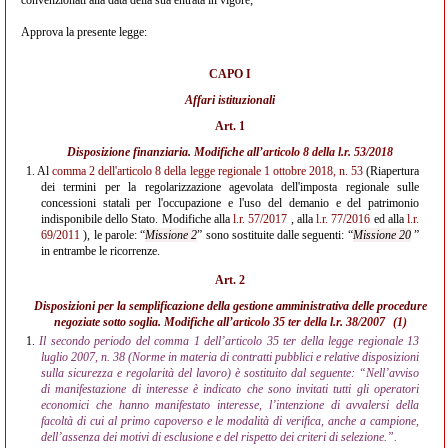
convenzionati alla data della sua entrata in vigore;
Approva la presente legge:
CAPO I
Affari istituzionali
Art. 1
Disposizione finanziaria. Modifiche all’
articolo 8 della l.r. 53/2018
1.
Al
comma 2 dell'articolo 8 della legge regionale 1 ottobre 2018, n. 53
(Riapertura
dei termini per la regolarizzazione agevolata dell'imposta regionale sulle
concessioni statali per l'occupazione e l'uso del demanio e del patrimonio
indisponibile dello Stato. Modifiche alla
l.r. 57/2017
, alla
l.r. 77/2016
ed alla
l.r.
69/2011
), le parole: “
Missione 2
” sono sostituite dalle seguenti: “
Missione 20
”
in entrambe le ricorrenze.
Art. 2
Disposizioni per la semplificazione della gestione amministrativa delle procedure
negoziate sotto soglia. Modifiche all’
articolo 35 ter della l.r. 38/2007
(1)
1.
Il secondo periodo del comma 1 dell’articolo 35 ter della legge regionale 13
luglio 2007, n. 38 (Norme in materia di contratti pubblici e relative disposizioni
sulla sicurezza e regolarità del lavoro) è sostituito dal seguente: “Nell’avviso
di manifestazione di interesse è indicato che sono invitati tutti gli operatori
economici che hanno manifestato interesse, l’intenzione di avvalersi della
facoltà di cui al primo capoverso e le modalità di verifica, anche a campione,
dell’assenza dei motivi di esclusione e del rispetto dei criteri di selezione.”.