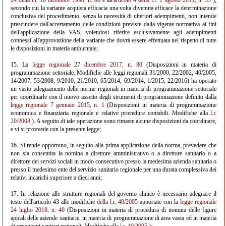
24 della l.r. 10 dicembre 1998, n. 88
e all'
articolo 4 della l.r. 1 agosto 2011, n. 35
),
secondo cui la variante acquista efficacia una volta divenuta efficace la determinazione
conclusiva del procedimento, senza la necessità di ulteriori adempimenti, non intende
prescindere dall'accertamento delle condizioni previste dalla vigente normativa ai fini
dell'applicazione della VAS, volendosi riferire esclusivamente agli adempimenti
connessi all'approvazione della variante che dovrà essere effettuata nel rispetto di tutte
le disposizioni in materia ambientale;
15. La
legge regionale 27 dicembre 2017, n. 80
(Disposizioni in materia di
programmazione settoriale. Modifiche alle leggi regionali 31/2000, 22/2002, 40/2005,
14/2007, 53/2008, 9/2010, 21/2010, 65/2014, 69/2014, 1/2015, 22/2016) ha operato
un vasto adeguamento delle norme regionali in materia di programmazione settoriale
per coordinarle con il nuovo assetto degli strumenti di programmazione definito dalla
legge regionale 7 gennaio 2015, n. 1
(Disposizioni in materia di programmazione
economica e finanziaria regionale e relative procedure contabili. Modifiche alla
l.r.
20/2008
). A seguito di tale operazione sono rimaste alcune disposizioni da coordinare,
e vi si provvede con la presente legge;
16. Si rende opportuno, in seguito alla prima applicazione della norma, prevedere che
non sia consentita la nomina a direttore amministrativo o a direttore sanitario o a
direttore dei servizi sociali in modo consecutivo presso la medesima azienda sanitaria o
presso il medesimo ente del servizio sanitario regionale per una durata complessiva dei
relativi incarichi superiore a dieci anni;
17. In relazione alle strutture regionali del governo clinico è necessario adeguare il
testo dell'articolo 43 alle modifiche
della l.r. 40/2005
apportate con la
legge regionale
24 luglio 2018, n. 40
(Disposizioni in materia di procedura di nomina delle figure
apicali delle aziende sanitarie, in materia di programmazione di area vasta ed in materia