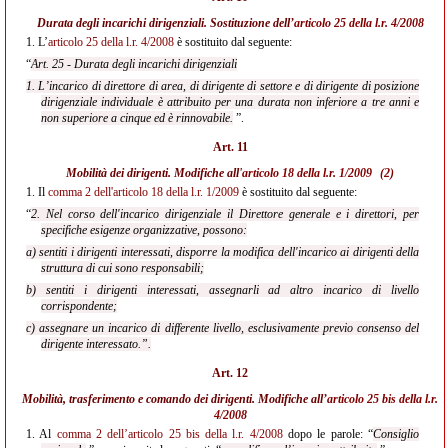
Durata degli incarichi dirigenziali. Sostituzione dell’
articolo 25 della l.r. 4/2008
1.
L’
articolo 25 della l.r. 4/2008
è sostituito dal seguente:
“
Art. 25 - Durata degli incarichi dirigenziali
1. L’incarico di direttore di area, di dirigente di settore e di dirigente di posizione
dirigenziale individuale è attribuito per una durata non inferiore a tre anni e
non superiore a cinque ed è rinnovabile.
”.
Art. 11
Mobilità dei dirigenti. Modifiche all'
articolo 18 della l.r. 1/2009
(2)
1.
Il
comma 2 dell'articolo 18 della l.r. 1/2009
è sostituito dal seguente:
“
2. Nel corso dell'incarico dirigenziale il Direttore generale e i direttori, per
specifiche esigenze organizzative, possono:
a) sentiti i dirigenti interessati, disporre la modifica dell'incarico ai dirigenti della
struttura di cui sono responsabili;
b) sentiti i dirigenti interessati, assegnarli ad altro incarico di livello
corrispondente;
c) assegnare un incarico di differente livello, esclusivamente previo consenso del
dirigente interessato.”.
Art. 12
Mobilità, trasferimento e comando dei dirigenti. Modifiche all’
articolo 25 bis della l.r.
4/2008
1.
Al
comma 2 dell’articolo 25 bis della l.r. 4/2008
dopo le parole: “
Consiglio