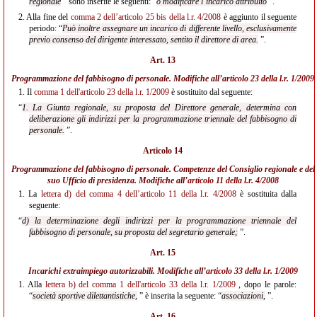
regionale
” sono inserite le seguenti: “
o modificare l’incarico attribuito
”.
2.
Alla fine del
comma 2 dell’articolo 25 bis della l.r. 4/2008
è aggiunto il seguente
periodo: “
Può inoltre assegnare un incarico di differente livello, esclusivamente
previo consenso del dirigente interessato, sentito il direttore di area.
”.
Art. 13
Programmazione del fabbisogno di personale. Modifiche all’
articolo 23 della l.r. 1/2009
1.
Il
comma 1 dell'articolo 23 della l.r. 1/2009
è sostituito dal seguente:
“
1. La Giunta regionale, su proposta del Direttore generale, determina con
deliberazione gli indirizzi per la programmazione triennale del fabbisogno di
personale.
”.
Articolo 14
Programmazione del fabbisogno di personale. Competenze del Consiglio regionale e del
suo Ufficio di presidenza. Modifiche all’
articolo 11 della l.r. 4/2008
1.
La
lettera d) del comma 4 dell’articolo 11 della l.r. 4/2008
è sostituita dalla
seguente:
“
d) la determinazione degli indirizzi per la programmazione triennale del
fabbisogno di personale, su proposta del segretario generale;
”.
Art. 15
Incarichi extraimpiego autorizzabili. Modifiche all’
articolo 33 della l.r. 1/2009
1.
Alla
lettera b) del comma 1 dell'articolo 33 della l.r. 1/2009
, dopo le parole:
“
società sportive dilettantistiche,
” è inserita la seguente: “
associazioni,
”.
Art. 16