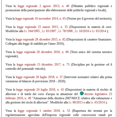
Vista la
legge regionale 2 agosto 2013, n. 46
(Dibattito pubblico regionale e
promozione della partecipazione alla elaborazione delle politiche regionali e locali);
Vista la
legge regionale 10 novembre 2014, n. 65
(Norme per il governo del territorio);
Vista la
legge regionale 25 marzo 2015, n. 35
(Disposizioni in materia di cave.
Modifiche alla
l.r. 104/1995
,
l.r. 65/1997
,
l.r. 78/1998
,
l.r. 10/2010
e l.r. 65/2014
);
Vista la
legge regionale 28 dicembre 2015, n. 82
(Disposizioni di carattere finanziario.
Collegato alla legge di stabilità per l'anno 2016);
Vista la
legge regionale 20 dicembre 2016, n. 86
(Testo unico del sistema turistico
regionale);
Vista la
legge regionale 13 dicembre 2017, n. 73
(Disciplina per la gestione ed il
controllo del potenziale viticolo);
Vista la
legge regionale 20 luglio 2018, n. 37
(Interventi normativi relativi alla prima
variazione al bilancio di previsione 2018 - 2020);
Vista la
legge regionale 24 luglio 2018, n. 41
(Disposizioni in materia di rischio di
alluvioni e di tutela dei corsi d'acqua in attuazione del
decreto legislativo 23
febbraio 2010, n. 49
“Attuazione della direttiva 2007/60/CE relativa alla valutazione e
alla gestione dei rischi di alluvioni”. Modifiche alla
l.r. 80/2015
e alla
l.r. 65/2014
);
Vista la
legge regionale 1 ottobre 2018, n. 53
(Riapertura dei termini per la
regolarizzazione agevolata dell'imposta regionale sulle concessioni statali per