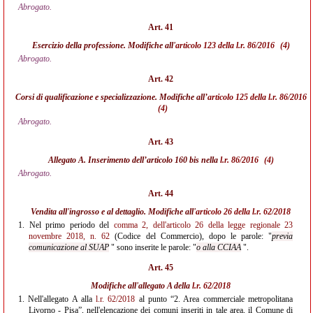
Abrogato.
Art. 41
Esercizio della professione. Modifiche all'
articolo 123 della l.r. 86/2016
(4)
Abrogato.
Art. 42
Corsi di qualificazione e specializzazione. Modifiche all’
articolo 125 della l.r. 86/2016
(4)
Abrogato.
Art. 43
Allegato A. Inserimento dell’articolo 160 bis nella
l.r. 86/2016
(4)
Abrogato.
Art. 44
Vendita all'ingrosso e al dettaglio. Modifiche all'
articolo 26 della l.r. 62/2018
1.
Nel primo periodo del
comma 2, dell'articolo 26 della legge regionale 23
novembre 2018, n. 62
(Codice del Commercio), dopo le parole: "
previa
comunicazione al SUAP
" sono inserite le parole: "
o alla CCIAA
".
Art. 45
Modifiche all'allegato A della
l.r. 62/2018
1.
Nell'allegato A alla
l.r. 62/2018
al punto “2. Area commerciale metropolitana
Livorno - Pisa”, nell'elencazione dei comuni inseriti in tale area, il Comune di