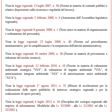
Vista la
legge regionale 13 luglio 2007, n. 38
(Norme in materia di contratti pubblici e
relative disposizioni sulla sicurezza e regolarità del lavoro);
Vista la
legge regionale 5 febbraio 2008, n. 4
(Autonomia dell’Assemblea legislativa
regionale);
Vista la
legge regionale 8 gennaio 2009, n. 1
(Testo unico in materia di organizzazione
e ordinamento del personale);
Vista la
legge regionale 23 luglio 2009, n. 40
(Norme sul procedimento
amministrativo, per la semplificazione e la trasparenza dell'attività amministrativa);
Vista la
legge regionale 16 ottobre 2009, n. 58
(Norme in materia di prevenzione e
riduzione del rischio sismico);
Vista la
legge regionale 12 febbraio 2010, n. 10
(Norme in materia di valutazione
ambientale strategica “VAS”, di valutazione di impatto ambientale “VIA”, di
autorizzazione integrata ambientale “AIA” e di autorizzazione unica ambientale
“AUA”);
Vista la
legge regionale 1° agosto 2011, n. 35
(Misure di accelerazione per la
realizzazione delle opere pubbliche di interesse strategico regionale e per la
realizzazione di opere private);
Vista la
legge regionale 4 luglio 2013, n. 34
(Disciplina del sostegno regionale alle
imprese di informazione. Modifiche alla
l.r. 35/2000
, alla
l.r. 22/2002
ed alla
l.r.
32/2002
);