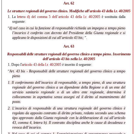
Art. 62
Le strutture regionali del governo clinico. Modifiche all’
articolo 43 della l.r. 40/2005
1.
La
lettera d) del comma 5 dell’articolo 43 della l.r. 40/2005
è sostituita dalla
seguente:
“
d) nel caso in cui la funzione di responsabile richieda un impegno a tempo pieno
l’incarico è conferito con decreto del Presidente della Giunta regionale e si
applicano le disposizioni di cui all’articolo 43 bis;
”.
Art. 63
Responsabili delle strutture regionali del governo clinico a tempo pieno. Inserimento
dell’articolo 43 bis nella
l.r. 40/2005
1.
Dopo l'
articolo 43 della l.r. 40/2005
è inserito il seguente:
“
Art. 43 bis - Responsabili delle strutture regionali del governo clinico a tempo
pieno
1. Il conferimento dell’incarico di responsabile, a tempo pieno, di una struttura
regionale del governo clinico a un dipendente della Regione o di un ente del
servizio sanitario regionale o di un altro ente regionale, determina il
collocamento in aspettativa senza assegni ed il diritto al mantenimento del
posto.
2. L'incarico di responsabile di una struttura regionale del governo clinico è
regolato da apposito contratto di diritto privato, redatto secondo uno schema
tipo approvato dalla Giunta regionale con la deliberazione di cui all’articolo
43, comma 4, lettera b). Il contratto disciplina anche
le cause di decadenza e
revoca dell’incarico.