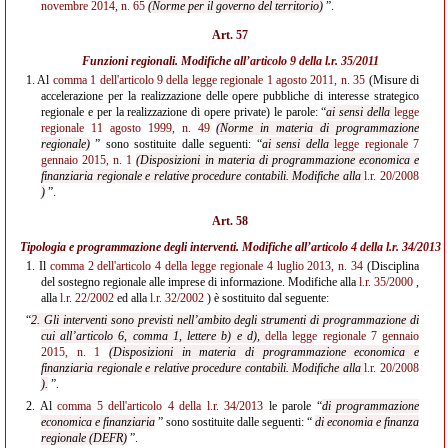
novembre 2014, n. 65
(Norme per il governo del territorio)
”.
Art. 57
Funzioni regionali. Modifiche all’
articolo 9 della l.r. 35/2011
1.
Al
comma 1 dell'articolo 9 della legge regionale 1 agosto 2011, n. 35
(Misure di
accelerazione per la realizzazione delle opere pubbliche di interesse strategico
regionale e per la realizzazione di opere private) le parole: “
ai sensi della
legge
regionale 11 agosto 1999, n. 49
(Norme in materia di programmazione
regionale)
” sono sostituite dalle seguenti: “
ai sensi della
legge regionale 7
gennaio 2015, n. 1
(Disposizioni in materia di programmazione economica e
finanziaria regionale e relative procedure contabili. Modifiche alla
l.r. 20/2008
)
”.
Art. 58
Tipologia e programmazione degli interventi. Modifiche all’
articolo 4 della l.r. 34/2013
1.
Il
comma 2 dell'articolo 4 della legge regionale 4 luglio 2013, n. 34
(Disciplina
del sostegno regionale alle imprese di informazione. Modifiche alla
l.r. 35/2000
,
alla
l.r. 22/2002
ed alla
l.r. 32/2002
) è sostituito dal seguente:
“
2. Gli interventi sono previsti nell’ambito degli strumenti di programmazione di
cui all’articolo 6, comma 1, lettere b) e d),
della legge regionale 7 gennaio
2015, n. 1
(Disposizioni in materia di programmazione economica e
finanziaria regionale e relative procedure contabili. Modifiche alla
l.r. 20/2008
).
”.
2.
Al
comma 5 dell'articolo 4 della l.r. 34/2013
le parole “
di programmazione
economica e finanziaria
” sono sostituite dalle seguenti: “
di economia e finanza
regionale (DEFR)
”.