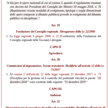
“
b bis) per le opere nazionali di cui al comma 5, quando il regolamento emanato
con decreto del Presidente del Consiglio dei Ministri 10 maggio 2018, n. 76
(Regolamento recante modalità di svolgimento, tipologie e soglie dimensionali
delle opere sottoposte a dibattito pubblico) prevede lo svolgimento del dibattito
pubblico ivi disciplinato.”.
Art. 19
Fondazione del Consiglio regionale. Abrogazione della
l.r. 22/2006
1.
La
legge regionale 9 giugno 2006, n. 22
(Costituzione della Fondazione del
Consiglio regionale della Toscana) è abrogata.
CAPO II
Agricoltura
Art. 20
Commissioni di degustazione. Norme transitorie. Modifiche all'
articolo 12 della l.r.
73/2017
1.
Al
comma 2 dell'articolo 12 della legge regionale 13 dicembre 2017, n. 73
(Disciplina per la gestione ed il controllo del potenziale viticolo) le parole: “
31
dicembre 2018
” sono sostituite dalle seguenti: “
31 dicembre 2019
”.
CAPO III
Ambiente
Art. 21
Disposizioni per la procedura di verifica di assoggettabilità. Modifiche all’
articolo 48