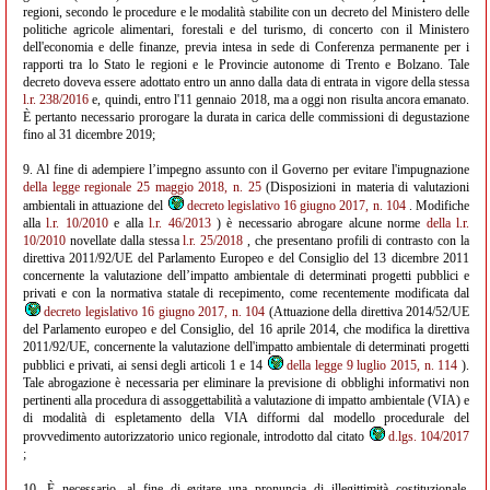
regioni, secondo le procedure e le modalità stabilite con un decreto del Ministero delle
politiche agricole alimentari, forestali e del turismo, di concerto con il Ministero
dell'economia e delle finanze, previa intesa in sede di Conferenza permanente per i
rapporti tra lo Stato le regioni e le Provincie autonome di Trento e Bolzano. Tale
decreto doveva essere adottato entro un anno dalla data di entrata in vigore della stessa
l.r. 238/2016
e, quindi, entro l'11 gennaio 2018, ma a oggi non risulta ancora emanato.
È pertanto necessario prorogare la durata in carica delle commissioni di degustazione
fino al 31 dicembre 2019;
9. Al fine di adempiere l’impegno assunto con il Governo per evitare l'impugnazione
della legge regionale 25 maggio 2018, n. 25
(Disposizioni in materia di valutazioni
ambientali in attuazione del
decreto legislativo 16 giugno 2017, n. 104
. Modifiche
alla
l.r. 10/2010
e alla
l.r. 46/2013
) è necessario abrogare alcune norme
della l.r.
10/2010
novellate dalla stessa
l.r. 25/2018
, che presentano profili di contrasto con la
direttiva 2011/92/UE del Parlamento Europeo e del Consiglio del 13 dicembre 2011
concernente la valutazione dell’impatto ambientale di determinati progetti pubblici e
privati e con la normativa statale di recepimento, come recentemente modificata dal
decreto legislativo 16 giugno 2017, n. 104
(Attuazione della direttiva 2014/52/UE
del Parlamento europeo e del Consiglio, del 16 aprile 2014, che modifica la direttiva
2011/92/UE, concernente la valutazione dell'impatto ambientale di determinati progetti
pubblici e privati, ai sensi degli articoli 1 e 14
della legge 9 luglio 2015, n. 114
).
Tale abrogazione è necessaria per eliminare la previsione di obblighi informativi non
pertinenti alla procedura di assoggettabilità a valutazione di impatto ambientale (VIA) e
di modalità di espletamento della VIA difformi dal modello procedurale del
provvedimento autorizzatorio unico regionale, introdotto dal citato
d.lgs. 104/2017
;
10. È necessario, al fine di evitare una pronuncia di illegittimità costituzionale,