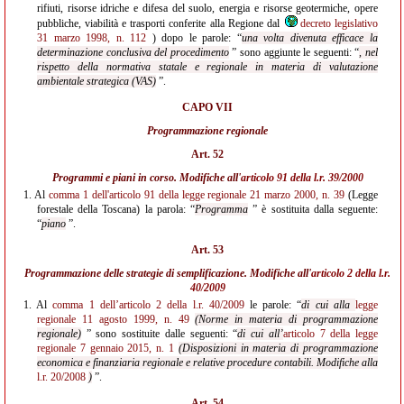
rifiuti, risorse idriche e difesa del suolo, energia e risorse geotermiche, opere
pubbliche, viabilità e trasporti conferite alla Regione dal
decreto legislativo
31 marzo 1998, n. 112
) dopo le parole: “
una volta divenuta efficace la
determinazione
conclusiva del procedimento
” sono aggiunte le seguenti: “
, nel
rispetto della normativa statale e regionale in materia di valutazione
ambientale strategica (VAS)
”.
CAPO VII
Programmazione regionale
Art. 52
Programmi e piani in corso. Modifiche all'
articolo 91 della l.r. 39/2000
1.
Al
comma 1 dell'articolo 91 della legge regionale 21 marzo 2000, n. 39
(Legge
forestale della Toscana) la parola: “
Programma
” è sostituita dalla seguente:
“
piano
”.
Art. 53
Programmazione delle strategie di semplificazione. Modifiche all'
articolo 2 della l.r.
40/2009
1.
Al
comma 1 dell’articolo 2 della l.r. 40/2009
le parole: “
di cui alla
legge
regionale 11 agosto 1999, n. 49
(Norme in materia di programmazione
regionale)
” sono sostituite dalle seguenti: “
di cui all’
articolo 7 della legge
regionale 7 gennaio 2015, n. 1
(Disposizioni in materia di programmazione
economica e finanziaria regionale e relative procedure contabili. Modifiche alla
l.r. 20/2008
)
”.
Art. 54