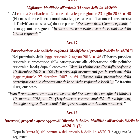
Vigilanza. Modifiche all'
articolo 34 octies della l.r. 40/2009
1.
Al
comma 3 dell'articolo 34 octies della legge regionale 23 luglio 2009, n. 40
(Norme sul procedimento amministrativo, per la semplificazione e la trasparenza
dell'attività amministrativa) dopo le parole: “
Presidente della Giunta regionale.
”
sono aggiunte le seguenti: “
In caso di parità prevale il voto del Presidente della
Giunta regionale
”.
Art. 17
Partecipazione alle politiche regionali. Modifiche al preambolo
della l.r. 46/2013
1.
Nel preambolo della
legge regionale 2 agosto 2013, n. 46
(Dibattito pubblico
regionale e promozione della partecipazione alla elaborazione delle politiche
regionali e locali) dopo il capoverso “
Vista la risoluzione Consiglio regionale
19 dicembre 2012, n. 168 (In merito agli orientamenti per la revisione della
legge regionale 27 dicembre 2007, n. 69
“Norme sulla promozione della
partecipazione alla elaborazione delle politiche regionali e locali”);
” è inserito
il seguente visto:
“
Visto il regolamento emanato con decreto del Presidente del consiglio dei Ministri
10 maggio
2018, n. 76 (Regolamento recante modalità di svolgimento,
tipologie e soglie dimensionali delle opere sottoposte a dibattito pubblico);
”.
Art. 18
Interventi, progetti e opere oggetto di Dibattito Pubblico. Modifiche all’
articolo 8 della l.r.
46/2013
(3)
1.
Dopo la
lettera b) del comma 4 dell’articolo 8 della l.r. 46/2013
è aggiunta la
seguente: