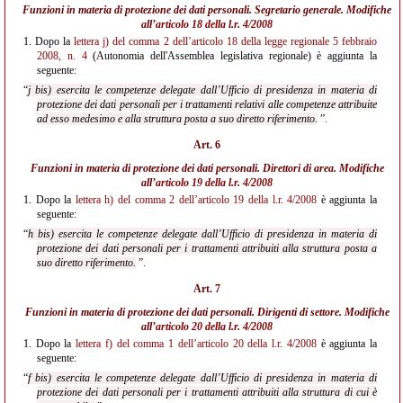
Funzioni in materia di protezione dei dati personali. Segretario generale. Modifiche
all’
articolo 18 della l.r. 4/2008
1.
Dopo la
lettera j) del comma 2 dell’articolo 18 della legge regionale 5 febbraio
2008, n. 4
(Autonomia dell'Assemblea legislativa regionale) è aggiunta la
seguente:
“
j bis) esercita le competenze delegate dall’Ufficio di presidenza in materia di
protezione dei dati personali per i trattamenti relativi alle competenze attribuite
ad esso medesimo e alla struttura posta a suo diretto riferimento.
”.
Art. 6
Funzioni in materia di protezione dei dati personali. Direttori di area. Modifiche
all’
articolo 19 della l.r. 4/2008
1.
Dopo la
lettera h) del comma 2 dell’articolo 19 della l.r. 4/2008
è aggiunta la
seguente:
“
h bis) esercita le competenze delegate dall’Ufficio di presidenza in materia di
protezione dei dati personali per i trattamenti attribuiti alla struttura posta a
suo diretto riferimento.
”.
Art. 7
Funzioni in materia di protezione dei dati personali. Dirigenti di settore. Modifiche
all’
articolo 20 della l.r. 4/2008
1.
Dopo la
lettera f) del comma 1 dell’articolo 20 della l.r. 4/2008
è aggiunta la
seguente:
“
f bis) esercita le competenze delegate dall’Ufficio di presidenza in materia di
protezione dei dati personali per i trattamenti attribuiti alla struttura di cui è