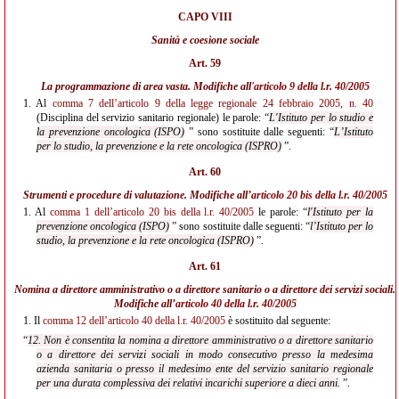
CAPO VIII
Sanità e coesione sociale
Art. 59
La programmazione di area vasta. Modifiche all'
articolo 9 della l.r. 40/2005
1.
Al
comma 7 dell’articolo 9 della legge regionale 24 febbraio 2005, n. 40
(Disciplina del servizio sanitario regionale) le parole: “
L'Istituto per lo studio e
la prevenzione oncologica (ISPO)
” sono sostituite dalle seguenti: “
L’Istituto
per lo studio, la prevenzione e la rete oncologica (ISPRO)
”.
Art. 60
Strumenti e procedure di valutazione. Modifiche all’
articolo 20 bis della l.r. 40/2005
1.
Al
comma 1 dell’articolo 20 bis della l.r. 40/2005
le parole: “
l'Istituto per la
prevenzione oncologica (ISPO)
” sono sostituite dalle seguenti: “
l’Istituto per lo
studio, la prevenzione e la rete oncologica (ISPRO)
”.
Art. 61
Nomina a direttore amministrativo o a direttore sanitario o a direttore dei servizi sociali.
Modifiche all’
articolo 40 della l.r. 40/2005
1.
Il
comma 12 dell’articolo 40 della l.r. 40/2005
è sostituito dal seguente:
“
12. Non è consentita la nomina a direttore amministrativo o a direttore sanitario
o a direttore dei servizi sociali in modo consecutivo presso la medesima
azienda sanitaria o presso il medesimo ente del servizio sanitario regionale
per una durata complessiva dei relativi incarichi superiore a dieci anni.
”.