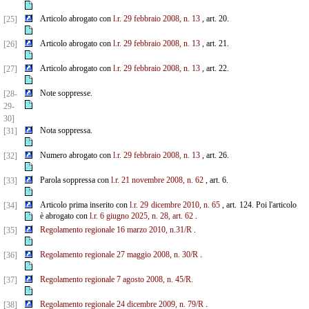
Articolo abrogato con
l.r. 29 febbraio 2008, n. 13
, art. 20.
[25]
Articolo abrogato con
l.r. 29 febbraio 2008, n. 13
, art. 21.
[26]
Articolo abrogato con
l.r. 29 febbraio 2008, n. 13
, art. 22.
[27]
Note soppresse.
[28-
29-
30]
Nota soppressa.
[31]
Numero abrogato con
l.r. 29 febbraio 2008, n. 13
, art. 26.
[32]
Parola soppressa con
l.r. 21 novembre 2008, n. 62
, art. 6.
[33]
Articolo prima inserito con
l.r. 29 dicembre 2010, n. 65
, art. 124. Poi l'articolo
[34]
è abrogato con
l.r. 6 giugno 2025, n. 28, art. 62
.
Regolamento regionale 16 marzo 2010, n.31/R
.
[35]
Regolamento regionale 27 maggio 2008, n. 30/R
.
[36]
Regolamento regionale 7 agosto 2008, n. 45/R.
[37]
Regolamento regionale 24 dicembre 2009, n. 79/R
.
[38]