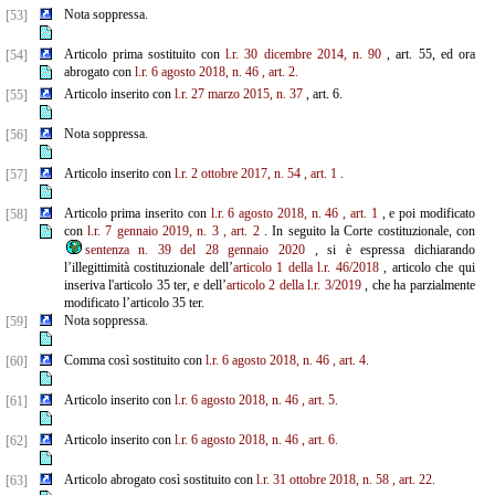
Nota soppressa.
[53]
Articolo prima sostituito con
l.r. 30 dicembre 2014, n. 90
, art. 55, ed ora
[54]
abrogato con
l.r. 6 agosto 2018, n. 46
, art. 2.
Articolo inserito con
l.r. 27 marzo 2015, n. 37
, art. 6.
[55]
Nota soppressa.
[56]
Articolo inserito con
l.r. 2 ottobre 2017, n. 54
, art. 1
.
[57]
Articolo prima inserito con
l.r. 6 agosto 2018, n. 46
, art. 1
, e poi modificato
[58]
con
l.r. 7 gennaio 2019, n. 3
,
art. 2
. In seguito la Corte costituzionale, con
sentenza n. 39 del 28 gennaio 2020
, si è espressa dichiarando
l’illegittimità costituzionale dell’
articolo 1 della l.r. 46/2018
, articolo che qui
inseriva l'articolo 35 ter, e dell’
articolo 2 della l.r. 3/2019
, che ha parzialmente
modificato l’articolo 35 ter.
Nota soppressa.
[59]
Comma così sostituito con
l.r. 6 agosto 2018, n. 46
, art. 4.
[60]
Articolo inserito con
l.r. 6 agosto 2018, n. 46
, art. 5.
[61]
Articolo inserito con
l.r. 6 agosto 2018, n. 46
, art. 6.
[62]
Articolo abrogato così sostituito con
l.r. 31 ottobre 2018, n. 58
, art. 22.
[63]