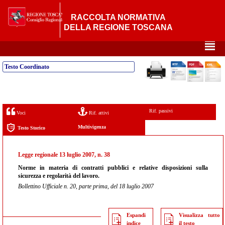
RACCOLTA NORMATIVA
DELLA REGIONE TOSCANA
²
Testo Coordinato
Rif. passivi
Voci
Rif. attivi
Multivigenza
Testo Storico
Legge regionale 13 luglio 2007, n. 38
Norme in materia di contratti pubblici e relative disposizioni sulla
sicurezza e regolarità del lavoro.
Bollettino Ufficiale n. 20, parte prima, del 18 luglio 2007
Espandi
Visualizza tutto
indice
il testo