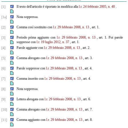
Il testo dell'articolo è riportato in modifica alla
l.r. 24 febbraio 2005, n. 40
.
[1]
Nota soppressa.
[1a]
Comma così sostituito con
l.r. 29 febbraio 2008, n. 13
, art. 1.
[2]
Periodo prima aggiunto con
l.r. 29 febbraio 2008, n. 13
, art. 1. Poi parole
[3]
soppresse con
l.r. 19 luglio
2012, n. 37
, art. 1.
Parole aggiunte con
l.r. 29 febbraio 2008, n. 13
, art. 2.
[4]
Comma abrogato con
l.r. 29 febbraio 2008, n. 13
, art. 3.
[5]
Parole soppresse con
l.r. 29 febbraio 2008, n. 13
, art. 4.
[6]
Comma inserito con
l.r. 29 febbraio 2008, n. 13
, art. 4.
[7]
Nota soppressa.
[8]
Lettera abrogata con
l.r. 29 febbraio 2008, n. 13
, art. 6.
[9]
Comma abrogato con
l.r. 29 febbraio 2008, n. 13
, art. 7.
[10]
Comma aggiunto con
l.r. 29 febbraio 2008, n. 13
, art. 8.
[11]