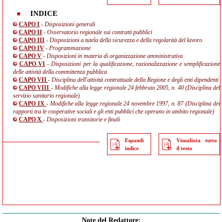
INDICE
CAPO I
- Disposizioni generali
CAPO II
- Osservatorio regionale sui contratti pubblici
CAPO III
- Disposizioni a tutela della sicurezza e della regolarità del lavoro
CAPO IV
- Programmazione
CAPO V
- Disposizioni in materia di organizzazione amministrativa
CAPO VI
- Disposizioni per la qualificazione, razionalizzazione e semplificazione
delle attività della committenza pubblica
CAPO VII
- Disciplina dell'attività contrattuale della Regione e degli enti dipendenti
CAPO VIII
- Modifiche alla legge regionale 24 febbraio 2005, n. 40 (Disciplina del
servizio sanitario regionale)
CAPO IX
- Modifiche alla legge regionale 24 novembre 1997, n. 87 (Disciplina dei
rapporti tra le cooperative sociali e gli enti pubblici che operano in ambito regionale)
CAPO X
- Disposizioni transitorie e finali
Espandi
Visualizza tutto
indice
il testo
Note del Redattore: