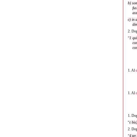
b) son
fus
ass
c) in 
dim
2.
Dop
“
1 qui
co
com
1.
Al
1.
Al
1.
Dop
“
c bis
2.
Dop
“
4 ter