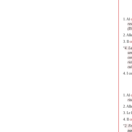
1.
Al
re
(IS
2.
Alla
3.
Il
c
“
4. La
sen
com
ric
cui
4.
I co
1.
Al
ris
2.
All
3.
Le l
4.
Il
c
“
2. Fe
pa