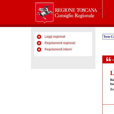
Leggi regionali
Testo C
Regolamenti regionali
Regolamenti interni
Vo
L
Ri
fus
Bol