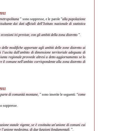
/2011
 metropolitana
” sono soppresse, e le parole ”
alla popolazione
sultante dai dati ufficiali dell’Istituto nazionale di statistica
e eccezioni ivi previste, con gli ambiti della zona distretto
”.
elle modifiche apportate agli ambiti delle zone distretto ai
 l’uscita dall'ambito di dimensione territoriale adeguata di
iunta regionale provvede altresì a detto aggiornamento se lo
re il comune nell'ambito corrispondente alla zona distretto di
/2011
o parte di comunità montane,
” sono inserite le seguenti: “
come
o soppresse.
azione statale vigente, se è costituita un'unione di comuni cui
te l’unione medesima, di due funzioni fondamentali.
”.