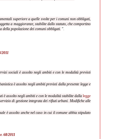
damentali superiore a quelle svolte per i comuni non obbligati,
soggetta a maggioranze, stabilite dallo statuto, che comportino
za della popolazione dei comuni obbligati.
”.
68/2011
vizi sociali è assolto negli ambiti e con le modalità previsti
nistica è assolto negli ambiti previsti dalla presente legge e
i è assolto negli ambiti e con le modalità stabilite dalla
legge
servizio di gestione integrata dei rifiuti urbani. Modifiche alle
ale è assolto anche nel caso in cui il comune abbia stipulato
.r. 68/2011