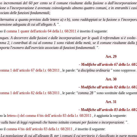
o incrementati del 60 per cento se il comune risultante dalla fusione o dall'incorporazion
ione o l'incorporazione è avvenuta coinvolgendo almeno quattro comuni, e in entrambi i casi
ociato delle funzioni fondamentali;
alternativa a quanto previsto dalle lettere a) e b), sono raddoppiati se la fusione o l'incorpo
ensione adeguata di cui all'allegato A.
”.
o il
comma 1 quater dell'articolo 64 della l.r. 68/2011
è inserito il seguente:
nques. A decorrere dalle fusioni e dalle incorporazioni per le quali il referendum si è svolt
mma 2, i contributi di cui al comma
1 sono ridotti della metà, se il comune risultante dall
porta l'esonero dall'esercizio associato di funzioni fondamentali.
”.
Art. 29
- Modifiche all'
articolo 67 della l.r. 68
comma 1 dell’articolo 67 della l.r. 68/2011
, le parole: “
a disciplina ordinaria
” sono soppresse.
Art. 30
- Modifiche all’
articolo 82 della l.r. 68
comma 1 dell’articolo 82 della l.r. 68/2011
, le parole: “
comma 28
” sono sostituite dalle seguent
Art. 31
- Modifiche all’
articolo 83 della l.r. 68
o la
lettera c) del comma 4 bis dell’articolo 83 della l.r. 68/2011
, è aggiunta la seguente:
) sulla base di leggi regionali che hanno istituito comuni per fusione o incorporazione.
”.
o il
comma 4 bis dell’articolo 83 della l.r. 68/2011
, è inserito il seguente:
. La popolazione di cui all'allegato B, per i comuni il cui territorio è classificato in parte mo