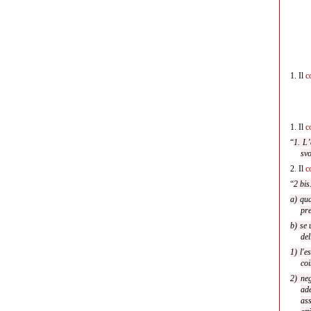
1.
Il
c
1.
Il
c
“
1. L’
svo
2.
Il
c
“
2 bis
a) qua
pre
b) se 
del
1) l'e
coi
2) neg
ade
ass