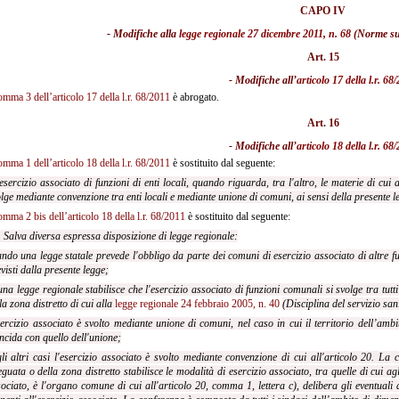
CAPO IV
- Modifiche alla
legge regionale 27 dicembre 2011, n. 68
(Norme sul
Art. 15
- Modifiche all’
articolo 17 della l.r. 68
omma 3 dell’articolo 17 della l.r. 68/2011
è abrogato.
Art. 16
- Modifiche all’
articolo 18 della l.r. 68
omma 1 dell’articolo 18 della l.r. 68/2011
è sostituito dal seguente:
esercizio associato di funzioni di enti locali, quando riguarda, tra l'altro, le materie di cui
lge mediante convenzione tra enti locali e mediante unione di comuni, ai sensi della presente le
omma 2 bis dell’articolo 18 della l.r. 68/2011
è sostituito dal seguente:
. Salva diversa espressa disposizione di legge regionale:
ndo una legge statale prevede l'obbligo da parte dei comuni di esercizio associato di altre fu
visti dalla presente legge;
una legge regionale stabilisce che l'esercizio associato di funzioni comunali si svolge tra tut
la zona distretto di cui alla
legge
regionale 24 febbraio 2005, n. 40
(Disciplina del servizio san
sercizio associato è svolto mediante unione di comuni, nel caso in cui il territorio dell’amb
ncida con quello
dell'unione;
li altri casi l'esercizio associato è svolto mediante convenzione di cui all'articolo 20. La 
guata o della zona distretto stabilisce le modalità di esercizio associato, tra quelle di cui agl
ociato, è l'organo comune di cui all'articolo 20, comma 1, lettera c), delibera gli eventuali