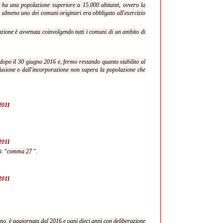
e ha una popolazione superiore a 15.000 abitanti, ovvero la
 almeno uno dei comuni originari era obbligato all'esercizio
razione è avvenuta coinvolgendo tutti i comuni di un ambito di
o dopo il 30 giugno 2016 e, fermo restando quanto stabilito al
a fusione o dall'incorporazione non supera la popolazione che
/2011
/2011
i: “
comma 27
”.
/2011
ntano, è aggiornata dal 2016 e ogni dieci anni con deliberazione