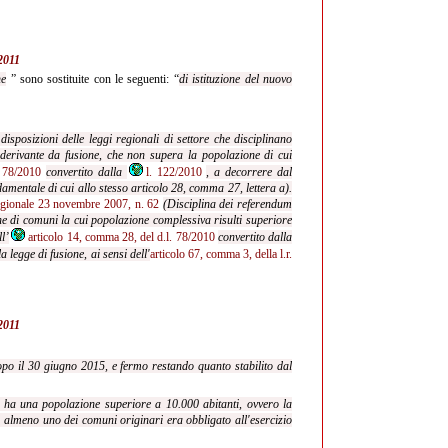
/2011
ne
” sono sostituite con le seguenti: “
di istituzione del nuovo
sposizioni delle leggi regionali di settore che disciplinano
 derivante da fusione, che non supera la popolazione di cui
. 78/2010
convertito dalla
l. 122/2010
, a decorrere dal
amentale di cui allo stesso articolo 28, comma 27, lettera a).
regionale 23 novembre 2007, n. 62
(Disciplina dei referendum
one di comuni la cui popolazione complessiva risulti superiore
ll’
articolo 14, comma 28, del d.l. 78/2010
convertito dalla
a legge di fusione, ai sensi dell'
articolo 67, comma 3, della l.r.
/2011
dopo il 30 giugno 2015, e fermo restando quanto stabilito dal
e ha una popolazione superiore a 10.000 abitanti, ovvero la
 almeno uno dei comuni originari era obbligato all'esercizio