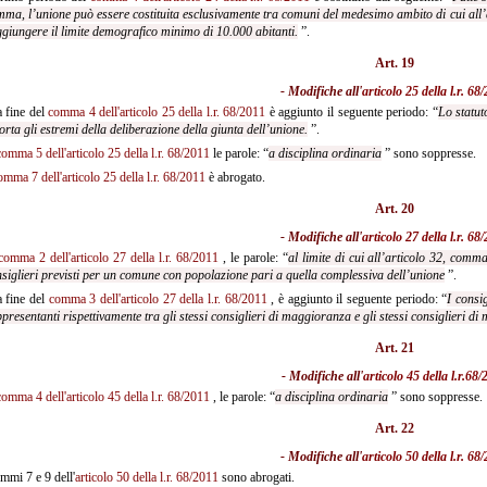
ma, l’unione può essere costituita esclusivamente tra comuni del medesimo ambito di cui all’a
giungere il limite demografico minimo di 10.000 abitanti.
”.
Art. 19
- Modifiche all'
articolo 25 della l.r. 68
 fine del
comma 4 dell'articolo 25 della l.r. 68/2011
è aggiunto il seguente periodo: “
Lo statut
orta gli estremi della
deliberazione della giunta dell’unione.
”.
comma 5 dell'articolo 25 della l.r. 68/2011
le parole: “
a disciplina ordinaria
” sono soppresse.
omma 7 dell'articolo 25 della l.r. 68/2011
è abrogato.
Art. 20
- Modifiche all'
articolo 27 della l.r. 68
comma 2 dell'articolo 27 della l.r. 68/2011
, le parole: “
al limite di cui all’articolo 32, com
siglieri previsti per un comune con popolazione pari a quella complessiva dell’unione
”.
 fine del
comma 3 dell'articolo 27 della l.r. 68/2011
, è aggiunto il seguente periodo: “
I consi
presentanti rispettivamente tra gli stessi consiglieri di maggioranza e gli stessi consiglieri di
Art. 21
- Modifiche all'
articolo 45 della l.r.68/
comma 4 dell'articolo 45 della l.r. 68/2011
, le parole: “
a disciplina ordinaria
” sono soppresse.
Art. 22
- Modifiche all'
articolo 50 della l.r. 68
mmi 7 e 9 dell'
articolo 50 della l.r. 68/2011
sono abrogati.