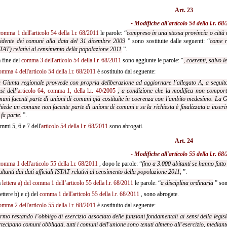
Art. 23
- Modifiche all'
articolo 54 della l.r. 68
comma 1 dell'articolo 54 della l.r. 68/2011
le parole: “
compreso in una stessa provincia o città
sidente dei comuni alla data del 31 dicembre 2009
” sono sostituite dalle seguenti: “
come ri
TAT) relativi al censimento della popolazione 2011
”.
 fine del
comma 3 dell'articolo 54 della l.r. 68/2011
sono aggiunte le parole: “
, coerenti, salvo l
omma 4 dell'articolo 54 della l.r. 68/2011
è sostituito dal seguente:
 Giunta regionale provvede con propria deliberazione ad aggiornare l’allegato A, a seguito d
si dell’
articolo 64, comma 1, della l.r. 40/2005
, a condizione che la modifica non comporti
uni facenti parte di unioni di comuni già costituite in coerenza con l'ambito medesimo. La G
hiede un comune non facente parte di unione di comuni e se la richiesta è finalizzata a inseri
 fa parte.
”.
mmi 5, 6 e 7 dell'
articolo 54 della l.r. 68/2011
sono abrogati.
Art. 24
- Modifiche all'
articolo 55 della l.r. 68
comma 1 dell'articolo 55 della l.r. 68/2011
, dopo le parole: “
fino a 3.000 abitanti se hanno fatt
ultanti dai dati ufficiali ISTAT relativi al censimento della popolazione 2011,
”.
a
lettera a) del comma 1 dell’articolo 55 della l.r. 68/2011
le parole: “
a disciplina ordinaria
” son
ettere b) e c) del
comma 1 dell'articolo 55 della l.r. 68/2011
, sono abrogate.
omma 2 dell'articolo 55 della l.r. 68/2011
è sostituito dal seguente:
rmo restando l’obbligo di esercizio associato delle funzioni fondamentali ai sensi della legisl
rtecipano comuni obbligati,
tutti i comuni dell'unione sono tenuti almeno all’esercizio, median