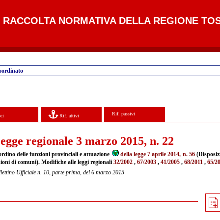
RACCOLTA NORMATIVA DELLA REGIONE TO
oordinato
Rif. passivi
ci
Rif. attivi
egge regionale 3 marzo 2015, n. 22
ordino delle funzioni provinciali e attuazione
della legge 7 aprile 2014, n. 56
(Disposizi
ioni di comuni). Modifiche alle leggi regionali
32/2002
,
67/2003
,
41/2005
,
68/2011
,
65/2
lettino Ufficiale n. 10, parte prima, del 6 marzo 2015