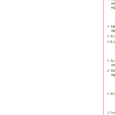
com
rag
1.
Alla
rip
2.
Al
3.
Il
c
1.
Al
con
2.
Alla
rap
1.
Al
1.
I co