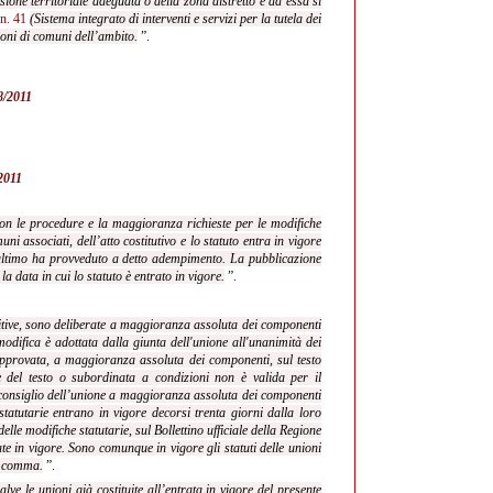
sione territoriale adeguata o della zona distretto e ad essa si
 n. 41
(Sistema integrato di interventi e servizi
per la tutela dei
nioni di comuni dell’ambito.
”.
68/2011
/2011
 con le procedure e la maggioranza richieste per le modifiche
ni associati, dell’atto costitutivo e lo statuto entra in vigore
 ultimo ha provveduto a detto adempimento. La pubblicazione
la data in cui lo statuto è entrato in vigore.
”.
nitive, sono deliberate a maggioranza assoluta dei componenti
odifica è adottata dalla giunta dell'unione all'unanimità dei
approvata, a maggioranza assoluta dei componenti, sul testo
 del testo o subordinata a condizioni non è valida per il
 consiglio dell’unione a maggioranza assoluta dei componenti
atutarie entrano in vigore decorsi trenta giorni dalla loro
lle modifiche statutarie, sul Bollettino ufficiale della Regione
ate in vigore. Sono comunque in vigore gli statuti delle unioni
te comma.
”.
alve le unioni già costituite all’entrata in vigore del presente