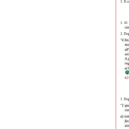
1.
Il 
1.
Al
co
2.
Dop
“
4 bis
mod
all
sec
A p
reg
ai 
62
1.
Dop
“
1 qua
com
a) son
fus
ass