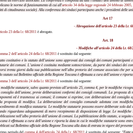
inenti all'esercizio associato. La conferenza è composta da tutti i sindaci dell’ambito di dimen
licano le norme di funzionamento di cui all'
articolo 34 della legge regionale 24 febbraio 2005,
itti di cittadinanza sociale). Alla conferenza dei sindaci partecipano anche i presidenti delle u
Art 17
- Abrogazione dell'
articolo 23 della l.r. 
ticolo 23 della l.r. 68/2011
è abrogato.
Art. 18
- Modifiche all’
articolo 24 della l.r. 68
omma 2 dell’articolo 24 della l.r. 68/2011
è sostituito dal seguente:
atto costitutivo e lo statuto dell’unione sono approvati dai consigli dei comuni partecipanti
tutarie dei comuni. L’unione è costituita mediante sottoscrizione, da parte dei sindaci dei comu
orsi trenta giorni dalla sua pubblicazione nell’albo pretorio del comune associato che per
lo statuto sul Bollettino ufficiale della Regione Toscana è effettuata a cura dell’unione e riporta 
omma 3 dell’articolo 24 della l.r. 68/2011
è sostituito dal seguente:
 modifiche statutarie, salvo quanto previsto all’articolo 25, comma 4, per le modifiche ricog
 consiglio dell’unione, previe deliberazioni conformi dei consigli comunali. La proposta di m
mponenti ed è trasmessa ai comuni; il comune si esprime, con deliberazione del consiglio 
lla proposta di modifica. La deliberazione del consiglio comunale adottata con modifiche
cedimento di modifica statutaria. Le modifiche statutarie possono essere deliberate solo dal
ando riguardano adeguamenti di mero recepimento di disposizione di legge. Le modifiche st
blicazione nell’albo pretorio dell’unione di comuni. La pubblicazione dello statuto, a seguito de
cana è effettuata a cura dell’unione e riporta la data in cui le modifiche statutarie sono entr
blicati sul Bollettino ufficiale della Regione Toscana alla data di entrata in vigore del presen
rimo periodo del
comma 4 dell'articolo 24 della l.r. 68/2011
è sostituito dal seguente: “
Fatte s