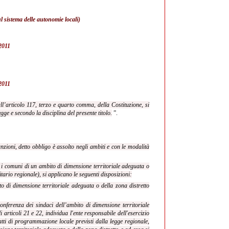
 sistema delle autonomie locali)
/2011
/2011
 all’articolo 117, terzo e quarto comma, della Costituzione, si
gge e secondo la disciplina del presente titolo.
”.
nzioni, detto obbligo è assolto negli ambiti e con le modalità
ti i comuni di un ambito di dimensione territoriale adeguata o
itario regionale), si applicano le seguenti disposizioni:
ito di dimensione territoriale adeguata o della zona distretto
conferenza dei sindaci dell’ambito di dimensione territoriale
i articoli 21 e 22, individua l'ente responsabile dell'esercizio
 atti di programmazione locale previsti dalla legge regionale,