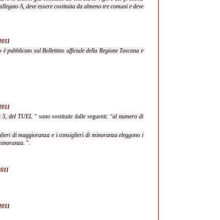
llegato A, deve essere costituita da almeno tre comuni e deve
/2011
o è pubblicato sul Bollettino ufficiale della Regione Toscana e
/2011
ma 5, del TUEL
“ sono sostituite dalle seguenti: “
al numero di
glieri di maggioranza e i consiglieri di minoranza eleggono i
 minoranza.
”.
2011
/2011