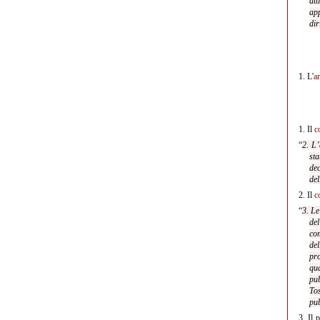
att
app
dir
1.
L'
ar
1.
Il
c
“
2. L’
sta
dec
del
2.
Il
c
“
3. Le
del
co
de
pro
qu
pub
Tos
pub
3.
Il p