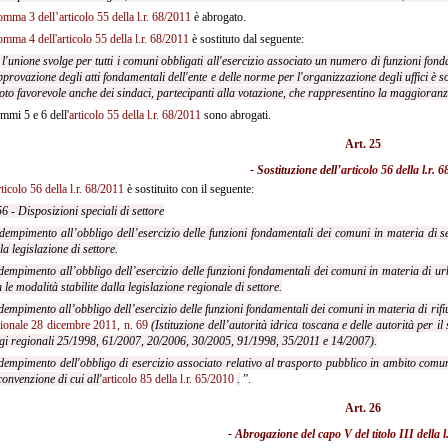
omma 3 dell’articolo 55 della l.r. 68/2011
è abrogato.
omma 4 dell'articolo 55 della l.r. 68/2011
è sostituto dal seguente:
 l'unione svolge per tutti i comuni obbligati all'esercizio associato un numero di funzioni fon
pprovazione degli atti fondamentali dell'ente e delle norme per l'organizzazione degli uffici è 
voto favorevole anche dei sindaci, partecipanti alla votazione, che rappresentino la maggioran
mmi 5 e 6 dell'
articolo 55 della l.r. 68/2011
sono abrogati.
Art. 25
- Sostituzione dell’
articolo 56 della l.r. 
rticolo 56 della l.r. 68/2011
è sostituito con il seguente:
56 - Disposizioni speciali di settore
dempimento all’obbligo dell’esercizio delle funzioni fondamentali dei comuni in materia di ser
la legislazione di settore.
dempimento all’obbligo dell’esercizio delle funzioni fondamentali dei comuni in materia di urba
 le modalità stabilite dalla legislazione regionale di settore.
dempimento all’obbligo dell’esercizio delle funzioni fondamentali dei comuni in materia di rifiut
ionale 28 dicembre 2011, n. 69
(Istituzione dell’autorità idrica toscana e delle autorità per il 
gi regionali 25/1998, 61/2007, 20/2006, 30/2005, 91/1998, 35/2011 e 14/2007).
dempimento dell'obbligo di esercizio associato relativo al trasporto pubblico in ambito comun
convenzione di cui all'
articolo 85 della l.r. 65/2010
.
”.
Art. 26
- Abrogazione
del capo V del titolo III della l