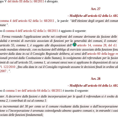
capo V
del titolo III della l.r. 68/2011
è abrogato.
Art. 27
- Modifiche all’
articolo 62 della l.r. 68
comma 4 dell’articolo 62 della l.r. 68/2011
, le parole: “
dell’elezione degli organi del comu
mune
”.
o il
comma 4 dell’articolo 62 della l.r. 68/2011
è aggiunto il seguente:
. Ferma restando l'applicazione anche nei confronti del comune derivante da fusione delle di
alità e termini di esercizio associato di funzioni per la generalità dei comuni, il comune
'articolo 55, comma 1, è soggetto alle disposizioni dell'
articolo 14, comma 28, del d.l
ondo mandato elettorale, con esclusione dell'obbligo di esercizio associato della funzione fond
artire dalla data in cui il Consiglio Regionale delibera, ai sensi dell'
articolo 60 della legge 
ionali previsti dalla Costituzione e dallo Statuto), lo svolgimento del referendum per la fusi
limiti di cui all’articolo 55, comma 1, ai comuni stessi non si applicano le disposizioni di cui a
l. 122/2010
, fino alla data in cui il Consiglio regionale assume le decisioni finali in ordine all
/2007
.
”.
Art. 28
- Modifiche all’
articolo 64 della l.r. 68
o il
comma 1 ter dell’articolo 64 della l.r. 68/2011
è inserito il seguente:
ter. A decorrere dalle fusioni e dalle incorporazioni per le quali il referendum si è svolto 
ma 2, i contributi di cui al comma 1:
o incrementati del 30 per cento se il comune risultante dalla fusione o dall'incorporazion
ione o l’incorporazione è avvenuta coinvolgendo almeno quattro comuni e, in entrambi i casi
ociato delle funzioni fondamentali;