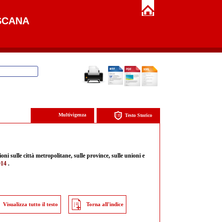
SCANA
Multivigenza
Testo Storico
oni sulle città metropolitane, sulle province, sulle unioni e
014
.
Visualizza tutto il testo
Torna all'indice