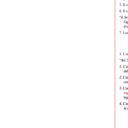
5.
Il
c
6.
Il
c
“
4. Se
l'a
il 
7.
I co
1.
L’
a
“
Art. 
1. L'a
dal
2. L'a
con
3. L'a
reg
leg
4. L'a
la 