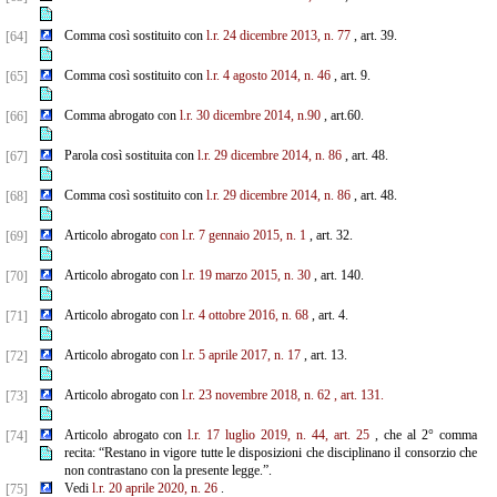
Comma così sostituito con
l.r. 24 dicembre 2013, n. 77
, art. 39.
[64]
Comma così sostituito con
l.r. 4 agosto 2014, n. 46
, art. 9.
[65]
Comma abrogato con
l.r. 30 dicembre 2014, n.90
, art.60.
[66]
Parola così sostituita con
l.r. 29 dicembre 2014, n. 86
, art. 48.
[67]
Comma così sostituito con
l.r. 29 dicembre 2014, n. 86
, art. 48.
[68]
Articolo abrogato
con l.r. 7 gennaio 2015, n. 1
, art. 32.
[69]
Articolo abrogato con
l.r. 19 marzo 2015, n. 30
, art. 140.
[70]
Articolo abrogato con
l.r. 4 ottobre 2016, n. 68
, art. 4.
[71]
Articolo abrogato con
l.r. 5 aprile 2017, n. 17
, art. 13.
[72]
Articolo abrogato con
l.r. 23 novembre 2018, n. 62
, art. 131.
[73]
Articolo abrogato con
l.r. 17 luglio 2019, n. 44, art. 25
, che al 2° comma
[74]
recita: “Restano in vigore tutte le disposizioni che disciplinano il consorzio che
non contrastano con la presente legge.”.
Vedi
l.r. 20 aprile 2020, n. 26
.
[75]