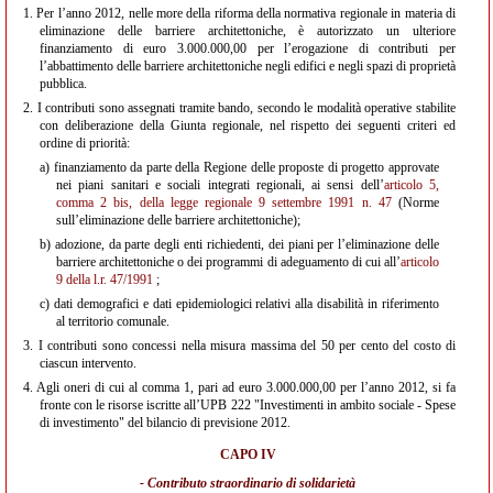
1.
Per l’anno 2012, nelle more della riforma della normativa regionale in materia di
eliminazione delle barriere architettoniche, è autorizzato un ulteriore
finanziamento di euro 3.000.000,00 per l’erogazione di contributi per
l’abbattimento delle barriere architettoniche negli edifici e negli spazi di proprietà
pubblica.
2.
I contributi sono assegnati tramite bando, secondo le modalità operative stabilite
con deliberazione della Giunta regionale, nel rispetto dei seguenti criteri ed
ordine di priorità:
a)
finanziamento da parte della Regione delle proposte di progetto approvate
nei piani sanitari e sociali integrati regionali, ai sensi dell’
articolo 5,
comma 2 bis, della legge regionale 9 settembre 1991 n. 47
(Norme
sull’eliminazione delle barriere architettoniche);
b)
adozione, da parte degli enti richiedenti, dei piani per l’eliminazione delle
barriere architettoniche o dei programmi di adeguamento di cui all’
articolo
9 della l.r. 47/1991
;
c)
dati demografici e dati epidemiologici relativi alla disabilità in riferimento
al territorio comunale.
3.
I contributi sono concessi nella misura massima del 50 per cento del costo di
ciascun intervento.
4.
Agli oneri di cui al comma 1, pari ad euro 3.000.000,00 per l’anno 2012, si fa
fronte con le risorse iscritte all’UPB 222 "Investimenti in ambito sociale - Spese
di investimento" del bilancio di previsione 2012.
CAPO IV
- Contributo straordinario di solidarietà