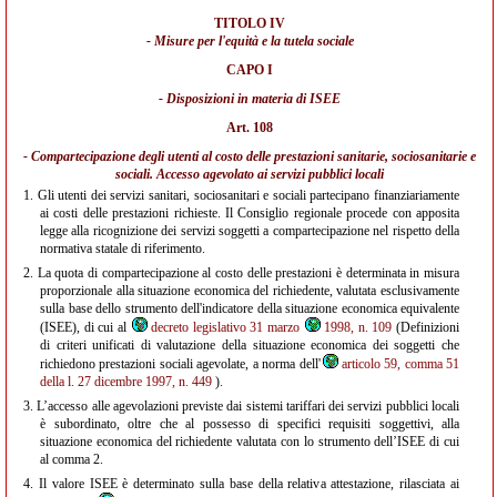
TITOLO IV
- Misure per l'equità e la tutela sociale
CAPO I
- Disposizioni in materia di ISEE
Art. 108
- Compartecipazione degli utenti al costo delle prestazioni sanitarie, sociosanitarie e
sociali. Accesso agevolato ai servizi pubblici locali
1.
Gli utenti dei servizi sanitari, sociosanitari e sociali partecipano finanziariamente
ai costi delle prestazioni richieste. Il Consiglio regionale procede con apposita
legge alla ricognizione dei servizi soggetti a compartecipazione nel rispetto della
normativa statale di riferimento.
2.
La quota di compartecipazione al costo delle prestazioni è determinata in misura
proporzionale alla situazione economica del richiedente, valutata esclusivamente
sulla base dello strumento dell'indicatore della situazione economica equivalente
(ISEE), di cui al
decreto legislativo 31 marzo
1998, n. 109
(Definizioni
di criteri unificati di valutazione della situazione economica dei soggetti che
richiedono prestazioni sociali agevolate, a norma dell'
articolo 59, comma 51
della l. 27 dicembre 1997, n. 449
).
3.
L’accesso alle agevolazioni previste dai sistemi tariffari dei servizi pubblici locali
è subordinato, oltre che al possesso di specifici requisiti soggettivi, alla
situazione economica del richiedente valutata con lo strumento dell’ISEE di cui
al comma 2.
4.
Il valore ISEE è determinato sulla base della relativa attestazione, rilasciata ai