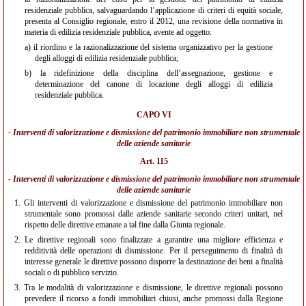
residenziale pubblica, salvaguardando l’applicazione di criteri di equità sociale,
presenta al Consiglio regionale, entro il 2012, una revisione della normativa in
materia di edilizia residenziale pubblica, avente ad oggetto:
a)
il riordino e la razionalizzazione del sistema organizzativo per la gestione
degli alloggi di edilizia residenziale pubblica;
b)
la ridefinizione della disciplina dell’assegnazione, gestione e
determinazione del canone di locazione degli alloggi di edilizia
residenziale pubblica.
CAPO VI
- Interventi di valorizzazione e dismissione del patrimonio immobiliare non strumentale
delle aziende sanitarie
Art. 115
- Interventi di valorizzazione e dismissione del patrimonio immobiliare non strumentale
delle aziende sanitarie
1.
Gli interventi di valorizzazione e dismissione del patrimonio immobiliare non
strumentale sono promossi dalle aziende sanitarie secondo criteri unitari, nel
rispetto delle direttive emanate a tal fine dalla Giunta regionale.
2.
Le direttive regionali sono finalizzate a garantire una migliore efficienza e
redditività delle operazioni di dismissione. Per il perseguimento di finalità di
interesse generale le direttive possono disporre la destinazione dei beni a finalità
sociali o di pubblico servizio.
3.
Tra le modalità di valorizzazione e dismissione, le direttive regionali possono
prevedere il ricorso a fondi immobiliari chiusi, anche promossi dalla Regione