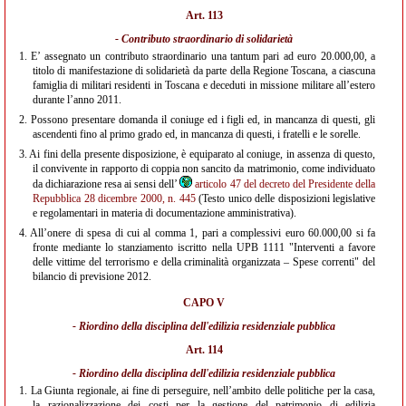
Art. 113
- Contributo straordinario di solidarietà
1.
E’ assegnato un contributo straordinario una tantum pari ad euro 20.000,00, a
titolo di manifestazione di solidarietà da parte della Regione Toscana, a ciascuna
famiglia di militari residenti in Toscana e deceduti in missione militare all’estero
durante l’anno 2011.
2.
Possono presentare domanda il coniuge ed i figli ed, in mancanza di questi, gli
ascendenti fino al primo grado ed, in mancanza di questi, i fratelli e le sorelle.
3.
Ai fini della presente disposizione, è equiparato al coniuge, in assenza di questo,
il convivente in rapporto di coppia non sancito da matrimonio, come individuato
da dichiarazione resa ai sensi dell’
articolo 47 del decreto del Presidente della
Repubblica 28 dicembre 2000, n. 445
(Testo unico delle disposizioni legislative
e regolamentari in materia di documentazione amministrativa).
4.
All’onere di spesa di cui al comma 1, pari a complessivi euro 60.000,00 si fa
fronte mediante lo stanziamento iscritto nella UPB 1111 "Interventi a favore
delle vittime del terrorismo e della criminalità organizzata – Spese correnti" del
bilancio di previsione 2012.
CAPO V
- Riordino della disciplina dell'edilizia residenziale pubblica
Art. 114
- Riordino della disciplina dell'edilizia residenziale pubblica
1.
La Giunta regionale, ai fine di perseguire, nell’ambito delle politiche per la casa,
la razionalizzazione dei costi per la gestione del patrimonio di edilizia