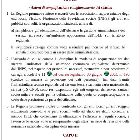
- Azioni di semplificazione e miglioramento del sistema
1.
La Regione promuove intese e accordi con le associazioni rappresentative degli
enti locali, l’Istituto Nazionale della Previdenza sociale (INPS), gli altri enti
pubblici coinvolti, le organizzazioni sindacali, al fine di:
a)
semplificare gli adempimenti dell’utenza e la gestione amministrativa dei
servizi, attraverso un’uniforme applicazione dell’ISEE sul territorio
regionale;
b)
sviluppare strategie comuni volte a rendere più incisive ed efficaci le
attività di controllo poste in essere dalle amministrazioni.
2.
L’accordo di cui al comma 1, disciplina le modalità di acquisizione dei dati
inerenti l'indicatore della situazione economica equivalente determinato
dall’INPS, nel rispetto dei principi di necessità, pertinenza e non eccedenza di
cui agli articoli 3 e 11
del decreto legislativo 30 giugno
2003, n. 196
(Codice in materia di protezione dei dati personali). Tali dati, tramite
l’infrastruttura tecnica regionale del sistema tessera sanitaria-carta nazionale dei
servizi (TS-CNS), sono resi disponibili agli enti erogatori dei servizi sanitari,
sociosanitari e sociali per la definizione della quota di compartecipazione al
costo delle prestazioni da parte del cittadino.
3.
La Regione promuove inoltre un confronto con gli enti locali, gli altri soggetti
istituzionali coinvolti e le parti sociali, volto ad elaborare alcuni correttivi al
metodo ISEE che consentano di ottimizzarne l’efficacia e l’equità sociale, e
favorisce le azioni volte al recepimento degli stessi in sede di revisione della
normativa nazionale di disciplina della materia.
CAPO II