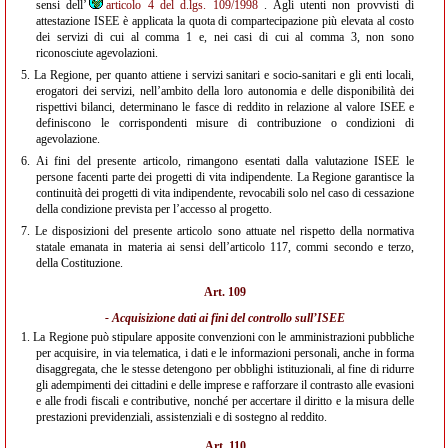
sensi dell’
articolo 4 del d.lgs. 109/1998
. Agli utenti non provvisti di
attestazione ISEE è applicata la quota di compartecipazione più elevata al costo
dei servizi di cui al comma 1 e, nei casi di cui al comma 3, non sono
riconosciute agevolazioni.
5.
La Regione, per quanto attiene i servizi sanitari e socio-sanitari e gli enti locali,
erogatori dei servizi, nell’ambito della loro autonomia e delle disponibilità dei
rispettivi bilanci, determinano le fasce di reddito in relazione al valore ISEE e
definiscono le corrispondenti misure di contribuzione o condizioni di
agevolazione.
6.
Ai fini del presente articolo, rimangono esentati dalla valutazione ISEE le
persone facenti parte dei progetti di vita indipendente. La Regione garantisce la
continuità dei progetti di vita indipendente, revocabili solo nel caso di cessazione
della condizione prevista per l’accesso al progetto.
7.
Le disposizioni del presente articolo sono attuate nel rispetto della normativa
statale emanata in materia ai sensi dell’articolo 117, commi secondo e terzo,
della Costituzione.
Art. 109
- Acquisizione dati ai fini del controllo sull’ISEE
1.
La Regione può stipulare apposite convenzioni con le amministrazioni pubbliche
per acquisire, in via telematica, i dati e le informazioni personali, anche in forma
disaggregata, che le stesse detengono per obblighi istituzionali, al fine di ridurre
gli adempimenti dei cittadini e delle imprese e rafforzare il contrasto alle evasioni
e alle frodi fiscali e contributive, nonché per accertare il diritto e la misura delle
prestazioni previdenziali, assistenziali e di sostegno al reddito.
Art. 110