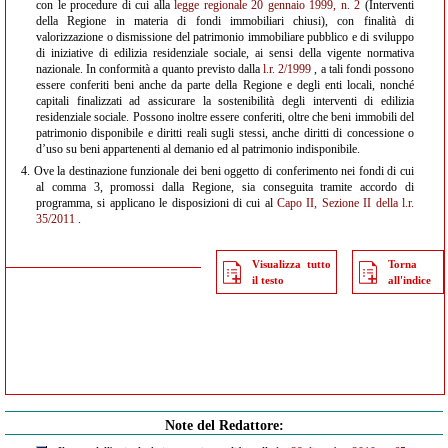
con le procedure di cui alla
legge regionale 20 gennaio 1999, n. 2
(Interventi
della Regione in materia di fondi immobiliari chiusi), con finalità di
valorizzazione o dismissione del patrimonio immobiliare pubblico e di sviluppo
di iniziative di edilizia residenziale sociale, ai sensi della vigente normativa
nazionale. In conformità a quanto previsto dalla
l.r. 2/1999
, a tali fondi possono
essere conferiti beni anche da parte della Regione e degli enti locali, nonché
capitali finalizzati ad assicurare la sostenibilità degli interventi di edilizia
residenziale sociale. Possono inoltre essere conferiti, oltre che beni immobili del
patrimonio disponibile e diritti reali sugli stessi, anche diritti di concessione o
d’uso su beni appartenenti al demanio ed al patrimonio indisponibile.
4.
Ove la destinazione funzionale dei beni oggetto di conferimento nei fondi di cui
al comma 3, promossi dalla Regione, sia conseguita tramite accordo di
programma, si applicano le disposizioni di cui al
Capo II, Sezione II della l.r.
35/2011
.
Visualizza tutto
Torna
il testo
all'indice
Note del Redattore: