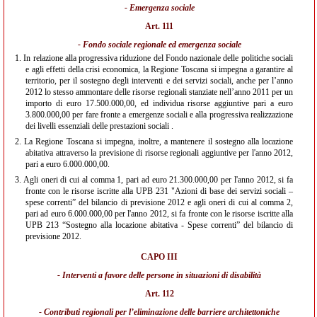
- Emergenza sociale
Art. 111
- Fondo sociale regionale ed emergenza sociale
1.
In relazione alla progressiva riduzione del Fondo nazionale delle politiche sociali
e agli effetti della crisi economica, la Regione Toscana si impegna a garantire al
territorio, per il sostegno degli interventi e dei servizi sociali, anche per l’anno
2012 lo stesso ammontare delle risorse regionali stanziate nell’anno 2011 per un
importo di euro 17.500.000,00, ed individua risorse aggiuntive pari a euro
3.800.000,00 per fare fronte a emergenze sociali e alla progressiva realizzazione
dei livelli essenziali delle prestazioni sociali .
2.
La Regione Toscana si impegna, inoltre, a mantenere il sostegno alla locazione
abitativa attraverso la previsione di risorse regionali aggiuntive per l'anno 2012,
pari a euro 6.000.000,00.
3.
Agli oneri di cui al comma 1, pari ad euro 21.300.000,00 per l'anno 2012, si fa
fronte con le risorse iscritte alla UPB 231 "Azioni di base dei servizi sociali –
spese correnti” del bilancio di previsione 2012 e agli oneri di cui al comma 2,
pari ad euro 6.000.000,00 per l'anno 2012, si fa fronte con le risorse iscritte alla
UPB 213 “Sostegno alla locazione abitativa - Spese correnti” del bilancio di
previsione 2012.
CAPO III
- Interventi a favore delle persone in situazioni di disabilità
Art. 112
- Contributi regionali per l’eliminazione delle barriere architettoniche