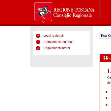
Leggi regionali
Testo C
Regolamenti regionali
Regolamenti interni
Vo
L
Con
Bol