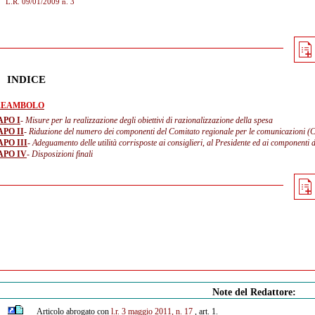
L.R. 09/01/2009 n. 3
INDICE
REAMBOLO
APO I
- Misure per la realizzazione degli obiettivi di razionalizzazione della spesa
APO II
- Riduzione del numero dei componenti del Comitato regionale per le comunicazion
PO III
- Adeguamento delle utilità corrisposte ai consiglieri, al Presidente ed ai componenti 
APO IV
- Disposizioni finali
Note del Redattore:
Articolo abrogato con
l.r. 3 maggio 2011, n. 17
, art. 1.