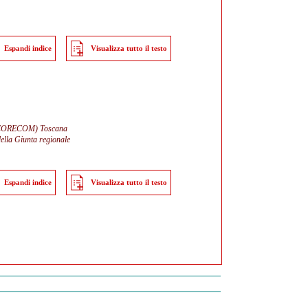
Espandi indice
Visualizza tutto il testo
i (CORECOM) Toscana
della Giunta regionale
Espandi indice
Visualizza tutto il testo