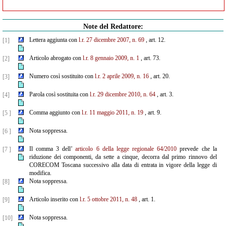
Note del Redattore:
Lettera aggiunta con
l.r. 27 dicembre 2007, n. 69
, art. 12.
[1]
Articolo abrogato con
l.r. 8 gennaio 2009, n. 1
, art. 73.
[2]
Numero così sostituito con
l.r. 2 aprile 2009, n. 16
, art. 20.
[3]
Parola così sostituita con
l.r. 29 dicembre 2010, n. 64
, art. 3.
[4]
Comma aggiunto con
l.r. 11 maggio 2011, n. 19
, art. 9.
[5 ]
Nota soppressa.
[6 ]
Il comma 3 dell’
articolo 6 della legge regionale 64/2010
prevede che la
[7 ]
riduzione dei componenti, da sette a cinque, decorra dal primo rinnovo del
CORECOM Toscana successivo alla data di entrata in vigore della legge di
modifica.
Nota soppressa.
[8]
Articolo inserito con
l.r. 5 ottobre 2011, n. 48
, art. 1.
[9]
Nota soppressa.
[10]