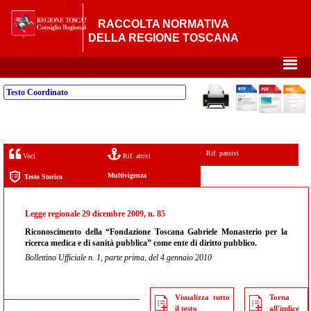
RACCOLTA NORMATIVA
DELLA REGIONE TOSCANA
²
Testo Coordinato
Rif. passivi
Voci
Rif. attivi
Multivigenza
Testo Storico
Legge regionale 29 dicembre 2009, n. 85
Riconoscimento della “Fondazione Toscana Gabriele Monasterio per la
ricerca medica e di sanità pubblica” come ente di diritto pubblico.
Bollettino Ufficiale n. 1, parte prima, del 4 gennaio 2010
Visualizza tutto
Torna
il testo
all'indice