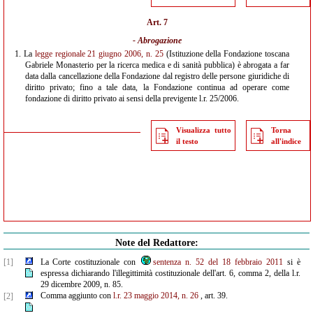
Art. 7
- Abrogazione
1.
La
legge regionale 21 giugno 2006, n. 25
(Istituzione della Fondazione toscana
Gabriele Monasterio per la ricerca medica e di sanità pubblica) è abrogata a far
data dalla cancellazione della Fondazione dal registro delle persone giuridiche di
diritto privato; fino a tale data, la Fondazione continua ad operare come
fondazione di diritto privato ai sensi della previgente l.r. 25/2006.
Visualizza tutto
Torna
il testo
all'indice
Note del Redattore:
[1]
La Corte costituzionale con
sentenza n. 52 del 18 febbraio 2011
si è
espressa dichiarando l'illegittimità costituzionale dell'art. 6, comma 2, della l.r.
29 dicembre 2009, n. 85.
Comma aggiunto con
l.r. 23 maggio 2014, n. 26
, art. 39.
[2]