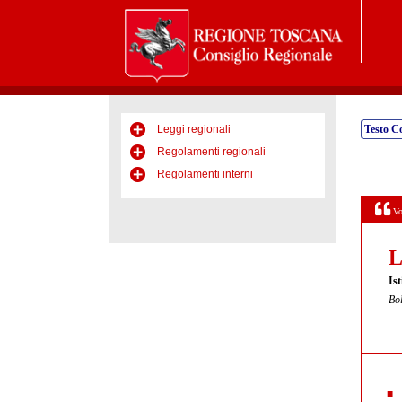
Leggi regionali
Testo C
Regolamenti regionali
Regolamenti interni
Vo
L
Is
Bol