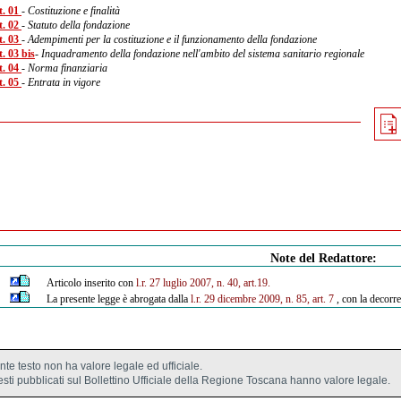
t. 01
- Costituzione e finalità
t. 02
- Statuto della fondazione
t. 03
- Adempimenti per la costituzione e il funzionamento della fondazione
. 03 bis
- Inquadramento della fondazione nell'ambito del sistema sanitario regionale
t. 04
- Norma finanziaria
t. 05
- Entrata in vigore
Note del Redattore:
Articolo inserito con
l.r. 27 luglio 2007, n. 40, art.19.
La presente legge è abrogata dalla
l.r. 29 dicembre 2009, n. 85, art. 7
, con la decorre
ente testo non ha valore legale ed ufficiale.
testi pubblicati sul Bollettino Ufficiale della Regione Toscana hanno valore legale.