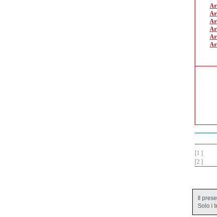
Ar
Ar
Ar
Art
Ar
Ar
[1 ]
[2 ]
Il pres
Solo i 