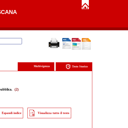
SCANA
Multivigenza
Testo Storico
 pubblica.
(2)
Espandi indice
Visualizza tutto il testo