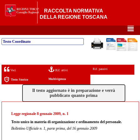
RACCOLTA NORMATIVA
DELLA REGIONE TOSCANA
²
Testo Coordinato
Rif. passivi
Voci
Rif. attivi
Multivigenza
Testo Storico
Il testo aggiornato è in preparazione e verrà
pubblicato quanto prima
Legge regionale 8 gennaio 2009, n. 1
Testo unico in materia di organizzazione e ordinamento del personale.
Bollettino Ufficiale n. 1, parte prima, del 16 gennaio 2009