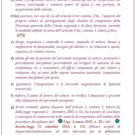
settore, esercitando i connessi poteri di spesa e, ove previsto, di
acquisizione delle entrate;
b bis)
assicura, nei casi di cui all’articolo 4 ter, comma 2 bis, l’apporto del
proprio settore al perseguimento degli obiettivi di competenza della
Direzione generale della Giunta regionale o di altra direzione, secondo
le modalità definite ai sensi dell’articolo 4 bis, comma 3, lettera g bis);
(175)
c)
dirige, organizza e controlla il settore, attuando le misure idonee a
migliorarne la funzionalità, assegna gli obiettivi e, in relazione a questi,
ripartisce le relative risorse;
d)
adotta gli atti di gestione del personale assegnato al settore, promuove i
procedimenti disciplinari provvedendo ad irrogare le sanzioni di sua
competenza ed a trasmettere all’ufficio competente gli atti relativi a
violazioni che, ai sensi della vigente normativa nazionale, comportano
sanzioni disciplinari più gravi;
e)
garantisce l’integrazione e il raccordo organizzativo di funzioni
trasversali;
f)
elabora il piano di lavoro del settore, ne verifica l’attuazione e procede
alla valutazione del personale assegnato.
g)
fermo restando quanto disposto dall’articolo 3, comma 3, lettera b),
della legge regionale 2
dicembre 2005, n. 63, ha il potere di conciliare
e transigere le controversie nelle materie di competenza nell’ambito delle
procedure disciplinate dal
d.lgs. 4 marzo 2010, n. 28
e dal
decreto-legge 12 settembre 2014, n. 132
(Misure urgenti di
degiurisdizionalizzazione ed altri interventi per la definizione