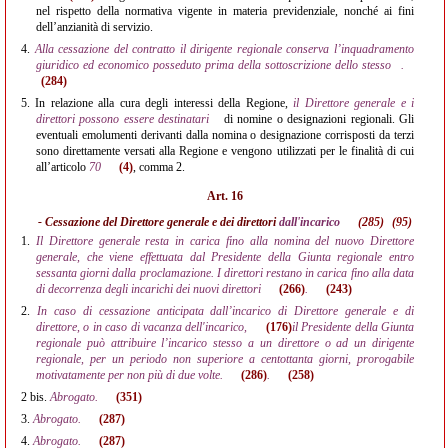
nel rispetto della normativa vigente in materia previdenziale, nonché ai fini
dell’anzianità di servizio.
4.
Alla cessazione del contratto il dirigente regionale conserva l’inquadramento
giuridico ed economico posseduto prima della sottoscrizione dello stesso
.
(284)
5.
In relazione alla cura degli interessi della Regione,
il Direttore generale e i
direttori possono essere destinatari
di nomine o designazioni regionali. Gli
eventuali emolumenti derivanti dalla nomina o designazione corrisposti da terzi
sono direttamente versati alla Regione e vengono utilizzati per le finalità di cui
all’articolo
70
(4)
, comma 2.
Art. 16
- Cessazione del Direttore generale e dei direttori
dall'incarico
(285)
(95)
1.
Il Direttore generale resta in carica fino alla nomina del nuovo Direttore
generale, che viene effettuata dal Presidente della Giunta regionale entro
sessanta giorni dalla proclamazione. I direttori restano in carica fino alla data
di decorrenza degli incarichi dei nuovi direttori
(266)
.
(243)
2.
In caso di cessazione anticipata dall’incarico di Direttore generale e di
direttore, o in caso di vacanza dell'incarico,
(176)
il Presidente della Giunta
regionale può attribuire l’incarico stesso a un direttore o ad un dirigente
regionale, per un periodo non superiore a centottanta giorni, prorogabile
motivatamente per non più di due volte.
(286)
.
(258)
2 bis.
Abrogato.
(351)
3.
Abrogato.
(287)
4.
Abrogato.
(287)