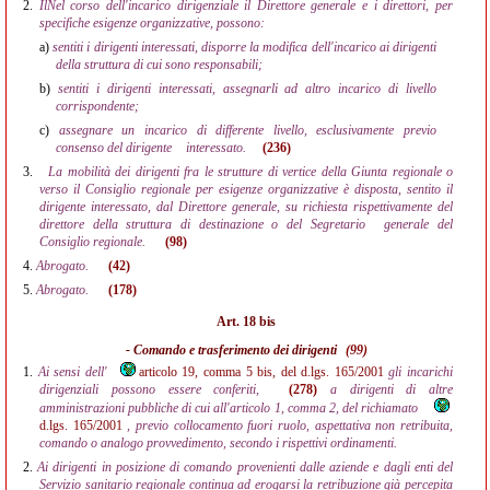
2.
IlNel corso dell'incarico dirigenziale il Direttore generale e i direttori, per
specifiche esigenze organizzative, possono:
a)
sentiti i dirigenti interessati, disporre la modifica dell'incarico ai dirigenti
della struttura di cui sono responsabili;
b)
sentiti i dirigenti interessati, assegnarli ad altro incarico di livello
corrispondente;
c)
assegnare un incarico di differente livello, esclusivamente previo
consenso del dirigente
interessato.
(236)
3.
La mobilità dei dirigenti fra le strutture di vertice della Giunta regionale o
verso il Consiglio regionale per esigenze organizzative è disposta, sentito il
dirigente interessato, dal Direttore generale, su richiesta rispettivamente del
direttore della struttura di destinazione o del Segretario
generale del
Consiglio regionale.
(98)
4.
Abrogato.
(42)
5.
Abrogato.
(178)
Art. 18 bis
- Comando e trasferimento dei dirigenti
(99)
1.
Ai sensi dell'
articolo 19, comma 5 bis, del d.lgs. 165/2001
gli incarichi
dirigenziali possono essere conferiti,
(278)
a dirigenti di altre
amministrazioni pubbliche di cui all'articolo 1, comma 2, del richiamato
d.lgs. 165/2001
, previo collocamento fuori ruolo, aspettativa non retribuita,
comando o analogo provvedimento, secondo i rispettivi ordinamenti.
2.
Ai dirigenti in posizione di comando provenienti dalle aziende e dagli enti del
Servizio sanitario regionale continua ad erogarsi la retribuzione già percepita