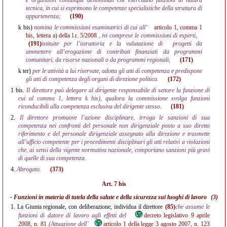
e organismi comunque denominati che esercitano funzioni di natura
tecnica, in cui si esprimono le competenze specialistiche della struttura di
appartenenza;
(190)
k bis)
nomina le commissioni esaminatrici di cui all’
articolo 1, comma 1
bis, lettera a) della l.r. 5/2008
, ivi comprese le commissioni di esperti,
(191)
istituite per l’istruttoria e la valutazione di
progetti da
ammettere all’erogazione di contributi finanziati da programmi
comunitari, da risorse nazionali o da programmi regionali;
(171)
k ter)
per le attività a lui riservate, adotta gli atti di competenza e predispone
gli atti di competenza degli organi di direzione politica.
(172)
1 bis.
Il direttore può delegare al dirigente responsabile di settore la funzione di
cui al comma 1, lettera k bis), qualora la commissione svolga funzioni
riconducibili alla competenza esclusiva del dirigente stesso.
(181)
2.
Il direttore promuove l’azione disciplinare, irroga le sanzioni di sua
competenza nei confronti del personale non dirigenziale posto a suo diretto
riferimento e del personale dirigenziale assegnato alla direzione e trasmette
all’ufficio competente per i procedimenti disciplinari gli atti relativi a violazioni
che, ai sensi della vigente normativa nazionale, comportano sanzioni più gravi
di quelle di sua competenza.
4.
Abrogato.
(373)
Art. 7 bis
- Funzioni in materia di tutela della salute e della sicurezza sui luoghi di lavoro
(3)
1.
La Giunta regionale, con deliberazione, individua il direttore
(85)
che assume le
funzioni di datore di lavoro agli effetti del
decreto legislativo 9 aprile
2008, n. 81
(Attuazione dell’
articolo 1 della legge 3 agosto 2007, n. 123