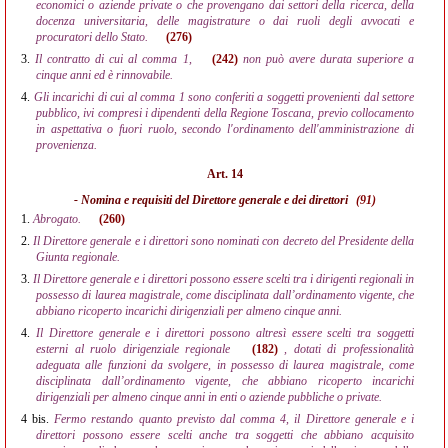
economici o aziende private o che provengano dai settori della ricerca, della
docenza universitaria, delle magistrature o dai ruoli degli avvocati e
procuratori dello Stato.
(276)
3.
Il contratto di cui al comma 1,
(242)
non può avere durata superiore a
cinque anni ed è rinnovabile.
4.
Gli incarichi di cui al comma 1 sono conferiti a soggetti provenienti dal settore
pubblico, ivi compresi i dipendenti della Regione Toscana, previo collocamento
in aspettativa o fuori ruolo, secondo l'ordinamento dell'amministrazione di
provenienza.
Art. 14
- Nomina e requisiti del Direttore generale e dei direttori
(91)
1.
Abrogato.
(260)
2.
Il Direttore generale e i direttori sono nominati con decreto del Presidente della
Giunta regionale.
3.
Il Direttore generale e i direttori possono essere scelti tra i dirigenti regionali in
possesso di laurea magistrale, come disciplinata dall’ordinamento vigente, che
abbiano ricoperto incarichi dirigenziali per almeno cinque anni.
4.
Il Direttore generale e i direttori possono altresì essere scelti tra soggetti
esterni al ruolo dirigenziale regionale
(182)
, dotati di professionalità
adeguata alle funzioni da svolgere, in possesso di laurea magistrale, come
disciplinata dall’ordinamento vigente, che abbiano ricoperto incarichi
dirigenziali per almeno cinque anni in enti o aziende pubbliche o private.
4 bis.
Fermo restando quanto previsto dal comma 4, il Direttore generale e i
direttori possono essere scelti anche tra soggetti che abbiano acquisito