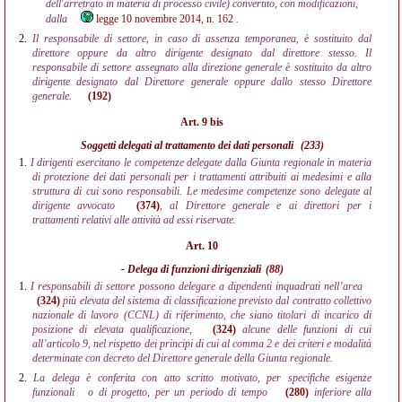
dell'arretrato in materia di processo civile) convertito, con modificazioni,
dalla
legge 10 novembre 2014, n. 162
.
2.
Il responsabile di settore, in caso di assenza temporanea, è sostituito dal
direttore oppure da altro dirigente designato dal direttore stesso. Il
responsabile di settore assegnato alla direzione generale è sostituito da altro
dirigente designato dal Direttore generale oppure dallo stesso Direttore
generale.
(192)
Art. 9 bis
Soggetti delegati al trattamento dei dati personali
(233)
1.
I dirigenti esercitano le competenze delegate dalla Giunta regionale in materia
di protezione dei dati personali per i trattamenti attribuiti ai medesimi e alla
struttura di cui sono responsabili. Le medesime competenze sono delegate al
dirigente avvocato
(374)
, al Direttore generale e ai direttori per i
trattamenti relativi alle attività ad essi riservate.
Art. 10
- Delega di funzioni dirigenziali
(88)
1.
I responsabili di settore possono delegare a dipendenti inquadrati nell’area
(324)
più elevata del sistema di classificazione previsto dal contratto collettivo
nazionale di lavoro (CCNL) di riferimento, che siano titolari di incarico di
posizione di elevata qualificazione,
(324)
alcune delle funzioni di cui
all’articolo 9, nel rispetto dei principi di cui al comma 2 e dei criteri e modalità
determinate con decreto del Direttore generale della Giunta regionale.
2.
La delega è conferita con atto scritto motivato, per specifiche esigenze
funzionali
o di progetto, per un periodo di tempo
(280)
inferiore alla