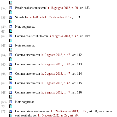
Parole così sostituite con
l.r. 18 giugno 2012, n. 29
, art. 153.
[57]
Si veda l'
articolo 8 della l.r. 27 dicembre 2012
, n. 83.
[58]
Note soppresse.
[59-
61]
Comma così sostituito con
l.r. 9 agosto 2013, n. 47
, art. 109.
[62]
Nota soppressa.
[63]
Comma inserito con
l.r. 9 agosto 2013, n. 47
, art. 112.
[64]
Comma inserito con
l.r. 9 agosto 2013, n. 47
, art. 113.
[65]
Comma inserito con
l.r. 9 agosto 2013, n. 47
, art. 114.
[66]
Comma inserito con
l.r. 9 agosto 2013, n. 47
, art. 115.
[67]
Comma inserito con
l.r. 9 agosto 2013, n. 47
, art. 116.
[68]
Note soppresse.
[69-
70]
Comma prima sostituito con
l.r. 24 dicembre 2013, n. 77
, art. 60; poi comma
[71]
così sostituito con
l.r. 5 agosto 2022, n. 29
, art. 56
.