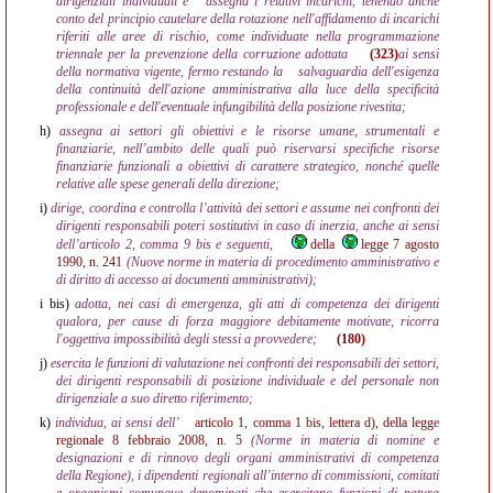
dirigenziali individuali e
assegna i relativi incarichi, tenendo anche
conto del principio cautelare della rotazione nell'affidamento di incarichi
riferiti alle aree di rischio, come individuate nella programmazione
triennale per la prevenzione della corruzione adottata
(323)
ai sensi
della normativa vigente, fermo restando la
salvaguardia dell'esigenza
della continuità dell'azione amministrativa alla luce della specificità
professionale e dell'eventuale infungibilità della posizione rivestita;
h)
assegna ai settori gli obiettivi e le risorse umane, strumentali e
finanziarie, nell’ambito delle quali può riservarsi specifiche risorse
finanziarie funzionali a obiettivi di carattere strategico, nonché quelle
relative alle spese generali della direzione;
i)
dirige, coordina e controlla l’attività dei settori e assume nei confronti dei
dirigenti responsabili poteri sostitutivi in caso di inerzia, anche ai sensi
dell’articolo 2, comma 9 bis e seguenti,
della
legge 7 agosto
1990, n. 241
(Nuove norme in materia di procedimento amministrativo e
di diritto di accesso ai documenti amministrativi);
i bis)
adotta, nei casi di emergenza, gli atti di competenza dei dirigenti
qualora, per cause di forza maggiore debitamente motivate, ricorra
l'oggettiva impossibilità degli stessi a provvedere;
(180)
j)
esercita le funzioni di valutazione nei confronti dei responsabili dei settori,
dei dirigenti responsabili di posizione individuale e del personale non
dirigenziale a suo diretto riferimento;
k)
individua, ai sensi dell’
articolo 1, comma 1 bis, lettera d), della legge
regionale 8 febbraio 2008, n. 5
(Norme in materia di nomine e
designazioni e di rinnovo degli organi amministrativi di competenza
della Regione), i dipendenti regionali all’interno di commissioni, comitati