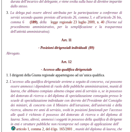
durata dell'incarico del delegante, e viene svolta sulla base di direttive impartite
dallo stesso.
3.
La delega può essere altresì attribuita per la partecipazione a conferenze di
servizi secondo quanto previsto all'articolo 26, comma 3, e all'articolo 26 bis,
comma 6
(189)
, della
legge regionale
23 luglio 2009, n. 40
(Norme sul
procedimento amministrativo, per la semplificazione e la trasparenza
dell'attività amministrativa).
Art. 11
- Posizioni dirigenziali individuali
(89)
Abrogato.
Art. 12
- Accesso alla qualifica dirigenziale
1.
I dirigenti della Giunta regionale appartengono ad un’unica qualifica.
2.
L'accesso alla qualifica dirigenziale avviene a seguito di concorso, cui possono
essere ammessi i dipendenti di ruolo delle pubbliche amministrazioni, muniti di
laurea, che abbiano compiuto almeno cinque anni di servizio o, se in possesso
del dottorato di ricerca o del diploma di specializzazione conseguito presso le
scuole di specializzazione individuate con decreto del Presidente del Consiglio
dei ministri, di concerto con il Ministro dell'istruzione, dell'università e della
ricerca, almeno tre anni di servizio, svolti in posizioni funzionali per l'accesso
alle quali è richiesto il possesso del dottorato di ricerca o del diploma di
laurea. Sono, altresì, ammessi i soggetti in possesso della qualifica di dirigente
in enti e strutture pubbliche non ricomprese nel campo di applicazione dell'
articolo 1, comma 2, del d.lgs. 165/2001
, muniti del diploma di laurea, che