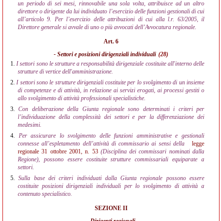
un periodo di sei mesi, rinnovabile una sola volta, attribuisce ad un altro
direttore o dirigente da lui individuato l’esercizio delle funzioni gestionali di cui
all’articolo 9. Per l’esercizio delle attribuzioni di cui alla l.r. 63/2005, il
Direttore generale si avvale di uno o più avvocati dell’Avvocatura regionale.
Art. 6
- Settori e posizioni dirigenziali individuali
(28)
1.
I settori sono le strutture a responsabilità dirigenziale costituite all'interno delle
strutture di vertice dell'amministrazione.
2.
I settori sono le strutture dirigenziali costituite per lo svolgimento di un insieme
di competenze e di attività, in relazione ai servizi erogati, ai processi gestiti o
allo svolgimento di attività professionali specialistiche.
3.
Con deliberazione della Giunta regionale sono determinati i criteri per
l’individuazione della complessità dei settori e per la differenziazione dei
medesimi.
4.
Per assicurare lo svolgimento delle funzioni amministrative e gestionali
connesse all’espletamento dell’attività di commissario ai sensi della
legge
regionale 31 ottobre 2001, n. 53
(Disciplina dei commissari nominati dalla
Regione), possono essere costituite strutture commissariali equiparate a
settori.
5.
Sulla base dei criteri individuati dalla Giunta regionale possono essere
costituite posizioni dirigenziali individuali per lo svolgimento di attività a
contenuto specialistico.
SEZIONE II