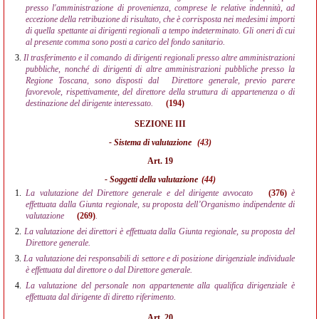
presso l'amministrazione di provenienza, comprese le relative indennità, ad
eccezione della retribuzione di risultato, che è corrisposta nei medesimi importi
di quella spettante ai dirigenti regionali a tempo indeterminato. Gli oneri di cui
al presente comma sono posti a carico del fondo sanitario.
3.
Il trasferimento e il comando di dirigenti regionali presso altre amministrazioni
pubbliche, nonché di dirigenti di altre amministrazioni pubbliche presso la
Regione Toscana, sono disposti dal
Direttore generale, previo parere
favorevole, rispettivamente, del direttore della struttura di appartenenza o di
destinazione del dirigente interessato.
(194)
SEZIONE III
- Sistema di valutazione
(43)
Art. 19
- Soggetti della valutazione
(44)
1.
La valutazione del Direttore generale e del dirigente avvocato
(376)
è
effettuata dalla Giunta regionale, su proposta dell’Organismo indipendente di
valutazione
(269)
.
2.
La valutazione dei direttori è effettuata dalla Giunta regionale, su proposta del
Direttore generale.
3.
La valutazione dei responsabili di settore e di posizione dirigenziale individuale
è effettuata dal direttore o dal Direttore generale.
4.
La valutazione del personale non appartenente alla qualifica dirigenziale è
effettuata dal dirigente di diretto riferimento.
Art. 20