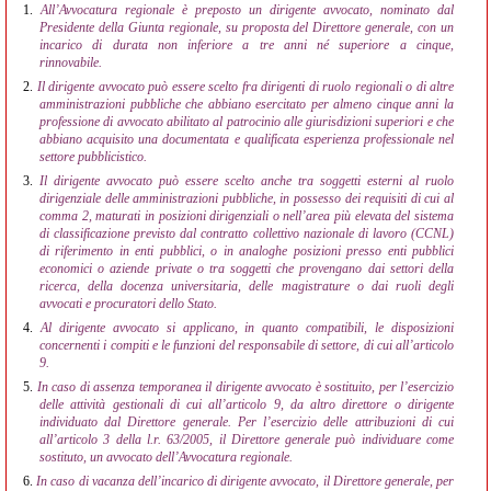
1.
All’Avvocatura regionale è preposto un dirigente avvocato, nominato dal
Presidente della Giunta regionale, su proposta del Direttore generale, con un
incarico di durata non inferiore a tre anni né superiore a cinque,
rinnovabile.
2.
Il dirigente avvocato può essere scelto fra dirigenti di ruolo regionali o di altre
amministrazioni pubbliche che abbiano esercitato per almeno cinque anni la
professione di avvocato abilitato al patrocinio alle giurisdizioni superiori e che
abbiano acquisito una documentata e qualificata esperienza professionale nel
settore pubblicistico.
3.
Il dirigente avvocato può essere scelto anche tra soggetti esterni al ruolo
dirigenziale delle amministrazioni pubbliche, in possesso dei requisiti di cui al
comma 2, maturati in posizioni dirigenziali o nell’area più elevata del sistema
di classificazione previsto dal contratto collettivo nazionale di lavoro (CCNL)
di riferimento in enti pubblici, o in analoghe posizioni presso enti pubblici
economici o aziende private o tra soggetti che provengano dai settori della
ricerca, della docenza universitaria, delle magistrature o dai ruoli degli
avvocati e procuratori dello Stato.
4.
Al dirigente avvocato si applicano, in quanto compatibili, le disposizioni
concernenti i compiti e le funzioni del responsabile di settore, di cui all’articolo
9.
5.
In caso di assenza temporanea il dirigente avvocato è sostituito, per l’esercizio
delle attività gestionali di cui all’articolo 9, da altro direttore o dirigente
individuato dal Direttore generale. Per l’esercizio delle attribuzioni di cui
all’articolo 3 della l.r. 63/2005, il Direttore generale può individuare come
sostituto, un avvocato dell’Avvocatura regionale.
6.
In caso di vacanza dell’incarico di dirigente avvocato, il Direttore generale, per