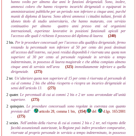
hanno svolto per almeno due anni le funzioni dirigenziali. Sono, inoltre,
ammessi coloro che hanno ricoperto incarichi dirigenziali o equiparati in
amministrazioni pubbliche per un periodo non inferiore a cinque anni, purché
muniti di diploma di laurea. Sono altresì ammessi i cittadini italiani, forniti di
idoneo titolo di studio universitario, che hanno maturato, con servizio
continuativo per almeno
quattro anni presso enti od organismi
internazionali, esperienze lavorative in posizioni funzionali apicali per
l'accesso alle quali è richiesto il possesso del diploma di laurea.
(240)
2 bis.
Per le procedure concorsuali per l’accesso alla qualifica dirigenziale, fermo
restando la percentuale non inferiore al 50 per cento dei posti destinati
all’accesso dall’esterno, sui posti residui disponibili è riservata una quota non
superiore al 30 per cento al personale regionale in servizio a tempo
indeterminato, in possesso di laurea magistrale e che abbia compiuto almeno
cinque anni di servizio nell’area
(325)
immediatamente inferiore a quella
dirigenziale.
(275)
2 ter.
Un’ulteriore quota non superiore al 15 per cento è riservata al personale di
cui al comma 2 bis che abbia ricoperto o ricopra un incarico dirigenziale ai
sensi dell’articolo 13.
(275)
2 quater.
Le percentuali di cui ai commi 2 bis e 2 ter sono arrotondate all’unità
superiore.
(275)
2 quinquies.
Le procedure concorsuali sono regolate in coerenza con quanto
previsto dall’
articolo 28, comma 1 bis,
(354)
del
d.lgs. 165/2001
.
(275)
2 sexies.
Nell’ambito della riserva di cui ai commi 2 bis e 2 ter, nel rispetto delle
facoltà assunzionali autorizzate, la Regione può indire procedure comparative,
riservate al proprio personale in servizio a tempo indeterminato, in possesso