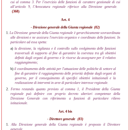
cui al comma 3. Per l’esercizio delle funzioni di carattere gestionale di cui
all’articolo 9, l’Avvocatura regionale riferisce alla Direzione generale.
(368)
Art. 4
- Direzione generale della Giunta regionale
(82)
1.
La Direzione generale della Giunta regionale è gerarchicamente sovraordinata
alle direzioni e ne assicura l'esercizio organico e coordinato delle funzioni. In
particolare ad essa spetta:
a)
la direzione, la vigilanza e il controllo sullo svolgimento delle funzioni
trasversali di supporto al fine di garantire la coerenza tra gli obiettivi
definiti dagli organi di governo e le risorse da assegnare per il relativo
raggiungimento;
b)
il coordinamento delle attività per l'attuazione delle politiche di settore al
fine di garantire il raggiungimento delle priorità definite dagli organi di
governo, per il conseguimento di specifici obiettivi istituzionali e la
realizzazione di interventi in aree di particolare interesse regionale.
2.
Fermo restando quanto previsto al comma 1, il Presidente della Giunta
regionale può definire con proprio decreto ulteriori competenze della
Direzione Generale con riferimento a funzioni di particolare rilievo
istituzionale.
Art. 4 bis
- Direttore generale
(83)
1.
Alla Direzione generale della Giunta regionale è preposto il Direttore
generale.