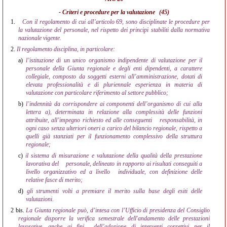
- Criteri e procedure per la valutazione
(45)
1.
Con il regolamento di cui all’articolo 69, sono disciplinate le procedure per
la valutazione del personale, nel rispetto dei principi stabiliti dalla normativa
nazionale vigente.
2.
Il regolamento disciplina, in particolare:
a)
l’istituzione di un unico organismo indipendente di valutazione per il
personale della Giunta regionale e degli enti dipendenti, a carattere
collegiale, composto da soggetti esterni all’amministrazione, dotati di
elevata professionalità e di pluriennale esperienza in materia di
valutazione con particolare riferimento al settore pubblico;
b)
l’indennità da corrispondere ai componenti dell’organismo di cui alla
lettera a), determinata in relazione alla complessità delle funzioni
attribuite, all’impegno richiesto ed alle conseguenti
responsabilità, in
ogni caso senza ulteriori oneri a carico del bilancio regionale, rispetto a
quelli già stanziati per il funzionamento complessivo della struttura
regionale;
c)
il sistema di misurazione e valutazione della qualità della prestazione
lavorativa del
personale, delineato in rapporto ai risultati conseguiti a
livello organizzativo ed a livello
individuale, con definizione delle
relative fasce di merito;
d)
gli strumenti volti a premiare il merito sulla base degli esiti delle
valutazioni.
2 bis.
La Giunta regionale può, d’intesa con l’Ufficio di presidenza del Consiglio
regionale disporre la verifica semestrale dell'andamento delle prestazioni
lavorative, anche ai fini
dell’adozione di interventi correttivi per il