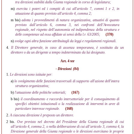
tra direzioni stabiliti dalla Giunta regionale in corso di legislatura;
m)
esercita i poteri ed i compiti di cui all'articolo 7, commi 1 e 2, in
attuazione di quanto previsto all'articolo 4, comma 2;
m bis)
adotta i provvedimenti di natura organizzativa, attuativi di quanto
previsto dall’articolo 6, comma 3, nei confronti dell’Avvocatura
regionale, nel rispetto dell’autonomia ed indipendenza della struttura e
delle competenze ad essa affidate ai sensi della l.r. 63/2005;
(370)
n)
svolge ogni altra funzione attribuitagli da leggi e regolamenti regionali.
4.
Il Direttore generale, in caso di assenza temporanea, è sostituito da un
direttore o da un dirigente a tempo indeterminato da lui designato.
Art. 4 ter
- Direzioni
(84)
1.
Le direzioni sono istituite per:
a)
lo svolgimento delle funzioni trasversali di supporto all'azione dell'intera
struttura organizzativa;
b)
l'attuazione delle politiche settoriali;
(167)
b bis)
il coordinamento e raccordo intersettoriale per il conseguimento di
specifici obiettivi istituzionali o la realizzazione di interventi in aree di
particolare interesse regionale.
(168)
2.
A ciascuna direzione è preposto un direttore.
2 bis.
Ove previsto nel decreto del Presidente della Giunta regionale di cui
all’articolo 4, comma 2, o nella deliberazione di cui all’articolo 3, comma 4, la
Direzione generale della Giunta regionale o le direzioni esercitano le proprie