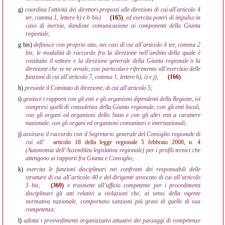
g)
coordina l'attività dei direttori preposti alle direzioni di cui all'articolo 4
ter, comma 1, lettere b) e b bis)
(165)
, ed esercita poteri di impulso in
caso di inerzia, dandone comunicazione ai componenti della Giunta
regionale;
g bis)
definisce con proprio atto, nei casi di cui all’articolo 4 ter, comma 2
bis, le modalità di raccordo fra la direzione nell’ambito della quale è
costituito il settore e la direzione generale della Giunta regionale o la
direzione che se ne avvale, con particolare riferimento all’esercizio delle
funzioni di cui all’articolo 7, comma 1, lettere h), i) e j);
(166)
h)
presiede il Comitato di direzione, di cui all'articolo 5;
i)
gestisce i rapporti con gli enti e gli organismi dipendenti della Regione, ivi
compresi quelli di consulenza della Giunta regionale, con gli enti locali,
con gli organi ed organismi dello Stato e con gli altri enti a carattere
nazionale, con gli organi ed organismi comunitari e internazionali;
j)
assicura il raccordo con il Segretario generale del Consiglio regionale di
cui all’
articolo 18 della legge regionale 5 febbraio 2008, n. 4
(Autonomia dell’Assemblea legislativa regionale) per i profili tecnici che
attengono ai rapporti fra Giunta e Consiglio;
k)
esercita le funzioni disciplinari nei confronti dei responsabili delle
strutture di cui all’articolo 40 e del dirigente avvocato di cui all’articolo
5 bis,
(369)
e trasmette all’ufficio competente per i procedimenti
disciplinari gli atti relativi a violazioni che, ai sensi della vigente
normativa nazionale, comportano sanzioni più gravi di quelle di sua
competenza;
l)
adotta i provvedimenti organizzativi attuativi dei passaggi di competenze