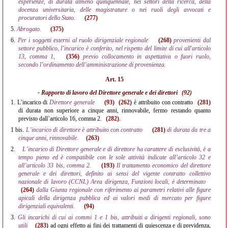
esperienze, di durata almeno quinquennale, nei settori della ricerca, della
docenza universitaria, delle magistrature o nei ruoli degli avvocati e
procuratori dello Stato.
(277)
5.
Abrogato.
(375)
6.
Per i soggetti esterni al ruolo dirigenziale regionale
(268)
provenienti dal
settore pubblico, l’incarico è conferito, nel rispetto del limite di cui all'articolo
13, comma 1,
(356)
previo collocamento in aspettativa o fuori ruolo,
secondo l’ordinamento dell’amministrazione di provenienza.
Art. 15
- Rapporto di lavoro del Direttore generale e dei direttori
(92)
1.
L’incarico di
Direttore generale
(93)
(262)
è attribuito con contratto
(281)
di durata non superiore a cinque anni, rinnovabile, fermo restando quanto
previsto dall’articolo 16, comma 2.
(282)
.
1 bis.
L’incarico di direttore è attribuito con contratto
(281)
di durata da tre a
cinque anni, rinnovabile.
(263)
2.
L’incarico di Direttore generale e di direttore ha carattere di esclusività, è a
tempo pieno ed è compatibile con le sole attività indicate all’articolo 32 e
all’articolo 33 bis, comma 2.
(193)
Il trattamento economico del direttore
generale e dei direttori, definito ai sensi del vigente contratto collettivo
nazionale di lavoro (CCNL) Area dirigenza, Funzioni locali, è determinato
(264)
dalla Giunta regionale con riferimento ai parametri relativi alle figure
apicali della dirigenza pubblica ed ai valori medi di mercato per figure
dirigenziali equivalenti.
(94)
3.
Gli incarichi di cui ai commi 1 e 1 bis, attribuiti a dirigenti regionali, sono
utili
(283)
ad ogni effetto ai fini dei trattamenti di quiescenza e di previdenza,