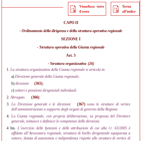
Visualizza tutto
Torna
il testo
all'indice
CAPO II
- Ordinamento della dirigenza e della struttura operativa regionale
SEZIONE I
- Struttura operativa della Giunta regionale
Art. 3
- Struttura organizzativa
(26)
1.
La struttura organizzativa della Giunta regionale si articola in:
a)
Direzione generale della Giunta regionale;
b)
direzioni
(365)
;
c)
settori e posizioni dirigenziali individuali.
2.
Abrogato.
(366)
3.
La Direzione generale e le direzioni
(367)
sono le strutture di vertice
dell'amministrazione a supporto degli organi di governo della Regione.
4.
La Giunta regionale, con propria deliberazione, su proposta del Direttore
generale, istituisce e definisce le competenze delle direzioni.
4 bis.
L’esercizio delle funzioni e delle attribuzioni di cui alla l.r. 63/2005 è
affidato all’Avvocatura regionale, struttura di livello dirigenziale equiparata a
settore, dotata di autonomia e indipendenza rispetto alle strutture di vertice di