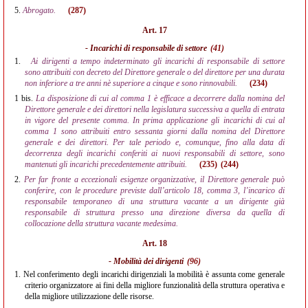
5.
Abrogato.
(287)
Art. 17
- Incarichi di responsabile di settore
(41)
1.
Ai dirigenti a tempo indeterminato gli incarichi di responsabile di settore
sono attribuiti con decreto del Direttore generale o del direttore per una durata
non inferiore a tre anni nè superiore a cinque e sono rinnovabili.
(234)
1 bis.
La disposizione di cui al comma 1 è efficace a decorrere dalla nomina del
Direttore generale e dei direttori nella legislatura successiva a quella di entrata
in vigore del presente comma. In prima applicazione gli incarichi di cui al
comma 1 sono attribuiti entro sessanta giorni dalla nomina del Direttore
generale e dei direttori. Per tale periodo e, comunque, fino alla data di
decorrenza degli incarichi conferiti ai nuovi responsabili di settore, sono
mantenuti gli incarichi precedentemente attribuiti.
(235)
(244)
2.
Per far fronte a eccezionali esigenze organizzative, il Direttore generale può
conferire, con le procedure previste dall’articolo 18, comma 3, l’incarico di
responsabile temporaneo di una struttura vacante a un dirigente già
responsabile di struttura presso una direzione diversa da quella di
collocazione della struttura vacante medesima.
Art. 18
- Mobilità dei dirigenti
(96)
1.
Nel conferimento degli incarichi dirigenziali la mobilità è assunta come generale
criterio organizzatore ai fini della migliore funzionalità della struttura operativa e
della migliore utilizzazione delle risorse.