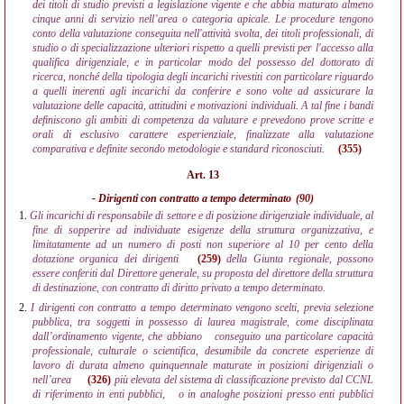
dei titoli di studio previsti a legislazione vigente e che abbia maturato almeno
cinque anni di servizio nell’area o categoria apicale. Le procedure tengono
conto della valutazione conseguita nell'attività svolta, dei titoli professionali, di
studio o di specializzazione ulteriori rispetto a quelli previsti per l'accesso alla
qualifica dirigenziale, e in particolar modo del possesso del dottorato di
ricerca, nonché della tipologia degli incarichi rivestiti con particolare riguardo
a quelli inerenti agli incarichi da conferire e sono volte ad assicurare la
valutazione delle capacità, attitudini e motivazioni individuali. A tal fine i bandi
definiscono gli ambiti di competenza da valutare e prevedono prove scritte e
orali di esclusivo carattere esperienziale, finalizzate alla valutazione
comparativa e definite secondo metodologie e standard riconosciuti.
(355)
Art. 13
- Dirigenti con contratto a tempo determinato
(90)
1.
Gli incarichi di responsabile di settore e di posizione dirigenziale individuale, al
fine di sopperire ad individuate esigenze della struttura organizzativa, e
limitatamente ad un numero di posti non superiore al 10 per cento della
dotazione organica dei dirigenti
(259)
della Giunta regionale, possono
essere conferiti dal Direttore generale, su proposta del direttore della struttura
di destinazione, con contratto di diritto privato a tempo determinato.
2.
I dirigenti con contratto a tempo determinato vengono scelti, previa selezione
pubblica, tra soggetti in possesso di laurea magistrale, come disciplinata
dall’ordinamento vigente, che abbiano
conseguito una particolare capacità
professionale, culturale o scientifica, desumibile da concrete esperienze di
lavoro di durata almeno quinquennale maturate in posizioni dirigenziali o
nell’area
(326)
più elevata del sistema di classificazione previsto dal CCNL
di riferimento in enti pubblici,
o in analoghe posizioni presso enti pubblici