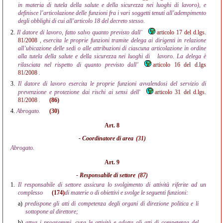
in materia di tutela della salute e della sicurezza nei luoghi di lavoro), e
definisce l’articolazione delle funzioni fra i vari soggetti tenuti all’adempimento
degli obblighi di cui all’articolo 18 del decreto stesso.
2.
Il datore di lavoro, fatto salvo quanto previsto dall’
articolo 17 del d.lgs.
81/2008
, esercita le proprie funzioni tramite delega ai dirigenti in relazione
all’ubicazione delle sedi o alle attribuzioni di ciascuna articolazione in ordine
alla tutela della salute e della sicurezza nei luoghi di
lavoro. La delega è
rilasciata nel rispetto di quanto previsto dall’
articolo 16 del d.lgs
81/2008
.
3.
Il datore di lavoro esercita le proprie funzioni avvalendosi del servizio di
prevenzione e protezione dai rischi ai sensi dell'
articolo 31 del d.lgs.
81/2008
.
(86)
4.
Abrogato.
(30)
Art. 8
- Coordinatore di area
(31)
Abrogato.
Art. 9
- Responsabile di settore
(87)
1.
Il responsabile di settore assicura lo svolgimento di attività riferite ad un
complesso
(174)
di materie o di obiettivi e svolge le seguenti funzioni:
a)
predispone gli atti di competenza degli organi di direzione politica e li
sottopone al direttore;
b)
attua i programmi, cura le attività e adotta gli atti di competenza del