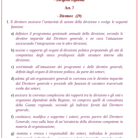
- Dirigenti regionali
Art. 7
- Direttore
(29)
1.
Il direttore assicura l’unitarietà di azione della direzione e svolge le seguenti
funzioni:
a)
definisce il programma gestionale annuale della direzione, secondo le
direttive impartite dal Direttore generale, e ne cura l'attuazione
assicurando l’integrazione con le altre direzioni;
b)
assiste e supporta gli organi di direzione politica proponendo gli atti di
competenza degli stessi predisposti dalle strutture interne alla
direzione;
c)
sovrintende all’attuazione dei programmi e delle direttive generali,
definiti dagli organi di direzione politica, da parte dei settori;
d)
adotta gli atti organizzativi generali in coerenza con le direttive impartite
dal Direttore generale e presiede alle funzioni di carattere trasversale
svolte dai settori;
e)
assicura la coerenza complessiva dei rapporti tra la direzione e gli enti e
organismi dipendenti della Regione, ivi compresi quelli di consulenza
della Giunta regionale, secondo gli indirizzi forniti dal Direttore
generale;
f)
costituisce, modifica e sopprime i settori, previo parere del Direttore
Generale, reso sulla base di un’istruttoria della direzione competente in
materia di organizzazione;
g)
nomina e revoca i responsabili dei settori, individua le posizioni