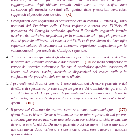
raggiungimento degli obiettivi annuali. Sulla base di tale verifica sono
corrisposti gli incentivi correlati alla qualità delle prestazioni lavorative,
rapportati al periodo considerato.
(73)
3.
I componenti dell’organismo di valutazione cui al comma 2, lettera a), sono
nominati dal Presidente della Giunta regionale d’intesa con l’Ufficio di
presidenza del Consiglio regionale, qualora il Consiglio regionale intenda
avvalersi del medesimo organismo per la valutazione del
proprio personale.
Non si procede all’intesa nel caso in cui l’Ufficio di presidenza del Consiglio
regionale deliberi di costituire un autonomo organismo indipendente per la
valutazione del
personale del Consiglio regionale.
4.
Il mancato raggiungimento degli obiettivi oppure l’inosservanza delle direttive
impartite dal Direttore generale o dal direttore
(100)
possono comportare la
revoca dell’incarico dirigenziale. Nei casi di particolare gravità il rapporto di
lavoro può essere risolto, secondo le disposizioni del codice civile e in
conformità alle previsioni del contratto collettivo.
5.
I provvedimenti di cui al comma 4 sono adottati dal Direttore generale o dal
direttore di riferimento, previo conforme parere del Comitato dei garanti, di
cui all’articolo 21. La proposta di provvedimento è comunicata al dirigente
interessato, che ha diritto di presentare le proprie controdeduzioni entro trenta
giorni.
(101)
6.
Il parere del Comitato dei garanti viene reso entro quarantacinque
(270)
giorni dalla richiesta. Decorso inutilmente tale termine si prescinde dal parere.
Il termine può essere interrotto una sola volta per richiesta di chiarimenti, che
devono essere forniti dal Direttore generale o dal direttore
interessato entro
quindici giorni dalla richiesta e ricomincia a decorrere trascorsi i quindici
giorni suddetti.