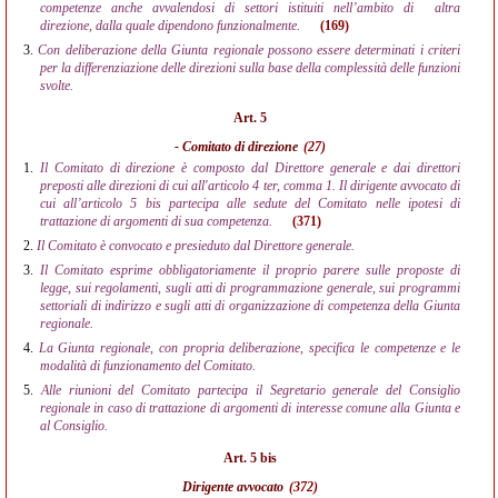
competenze anche avvalendosi di settori istituiti nell’ambito di
altra
direzione, dalla quale dipendono funzionalmente.
(169)
3.
Con deliberazione della Giunta regionale possono essere determinati i criteri
per la differenziazione delle direzioni sulla base della complessità delle funzioni
svolte.
Art. 5
- Comitato di direzione
(27)
1.
Il Comitato di direzione è composto dal Direttore generale e dai direttori
preposti alle direzioni di cui all'articolo 4 ter, comma 1. Il dirigente avvocato di
cui all’articolo 5 bis partecipa alle sedute del Comitato nelle ipotesi di
trattazione di argomenti di sua competenza.
(371)
2.
Il Comitato è convocato e presieduto dal Direttore generale.
3.
Il Comitato esprime obbligatoriamente il proprio parere sulle proposte di
legge, sui regolamenti, sugli atti di programmazione generale, sui programmi
settoriali di indirizzo e sugli atti di organizzazione di competenza della Giunta
regionale.
4.
La Giunta regionale, con propria deliberazione, specifica le competenze e le
modalità di funzionamento del Comitato.
5.
Alle riunioni del Comitato partecipa il Segretario generale del Consiglio
regionale in caso di trattazione di argomenti di interesse comune alla Giunta e
al Consiglio.
Art. 5 bis
Dirigente avvocato
(372)