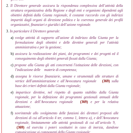
2.
Il Direttore generale assicura la rispondenza complessiva dell’attività della
struttura organizzativa della Regione e degli enti e organismi dipendenti agli
obiettivi definiti dalla Giunta regionale, il costante raccordo con gli indirizzi
impartiti dagli organi di direzione politica e la coerenza generale dei profili
organizzativi, finanziari e giuridici dell’azione regionale.
3.
In particolare il Direttore generale:
a)
svolge attività di supporto all'azione di indirizzo della Giunta per la
formulazione degli obiettivi e delle direttive generali per l'attività
amministrativa e per la gestione;
b)
assicura la realizzazione dei piani, dei programmi e dei progetti ed il
conseguimento degli obiettivi generali fissati dalla Giunta;
c)
propone alla Giunta gli atti concernenti l'istituzione delle direzioni, con
l'indicazione delle
materie di competenza;
d)
assegna le risorse finanziarie, umane e strumentali alle strutture di
vertice dell'amministrazione e all’Avvocatura regionale
(369)
sulla
base dei criteri definiti dalla Giunta regionale;
e)
impartisce direttive, nel rispetto di quanto stabilito dalla Giunta
regionale, per la definizione dei programmi gestionali annuali delle
direzioni e dell’Avvocatura regionale
(369)
e per la relativa
attuazione;
f)
sovrintende allo svolgimento delle funzioni dei direttori preposti alle
direzioni di cui all'articolo 4 ter, comma 1, lettera a), e dell’Avvocatura
regionale, limitatamente alle attività gestionali di cui all’articolo 9,
(369)
ed esercita i poteri sostitutivi in caso di inerzia, dandone
comunicazione ai componenti della Giunta regionale;