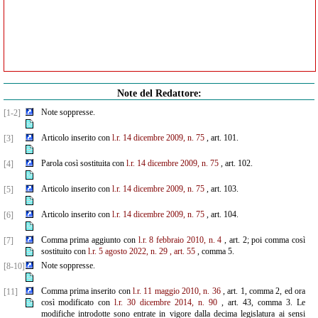
Note del Redattore:
Note soppresse.
[1-2]
Articolo inserito con
l.r. 14 dicembre 2009, n. 75
, art. 101.
[3]
Parola così sostituita con
l.r. 14 dicembre 2009, n. 75
, art. 102.
[4]
Articolo inserito con
l.r. 14 dicembre 2009, n. 75
, art. 103.
[5]
Articolo inserito con
l.r. 14 dicembre 2009, n. 75
, art. 104.
[6]
Comma prima aggiunto con
l.r. 8 febbraio 2010, n. 4
, art. 2; poi comma così
[7]
sostituito con
l.r. 5 agosto 2022, n. 29
, art. 55
, comma 5.
Note soppresse.
[8-10]
Comma prima inserito con
l.r. 11 maggio 2010, n. 36
, art. 1, comma 2, ed ora
[11]
così modificato con
l.r. 30
dicembre 2014, n. 90
, art. 43, comma 3. Le
modifiche introdotte sono entrate in vigore dalla decima legislatura ai sensi