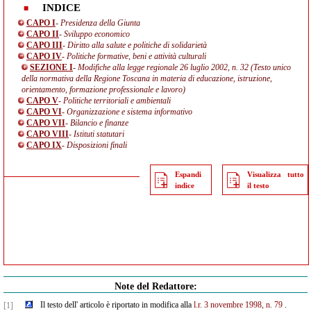
INDICE
CAPO I
- Presidenza della Giunta
CAPO II
- Sviluppo economico
CAPO III
- Diritto alla salute e politiche di solidarietà
CAPO IV
- Politiche formative, beni e attività culturali
SEZIONE I
- Modifiche alla legge regionale 26 luglio 2002, n. 32 (Testo unico
della normativa della Regione Toscana in materia di educazione, istruzione,
orientamento, formazione professionale e lavoro)
CAPO V
- Politiche territoriali e ambientali
CAPO VI
- Organizzazione e sistema informativo
CAPO VII
- Bilancio e finanze
CAPO VIII
- Istituti statutari
CAPO IX
- Disposizioni finali
Espandi
Visualizza tutto
indice
il testo
Note del Redattore:
Il testo dell' articolo è riportato in modifica alla
l.r. 3 novembre 1998, n. 79
.
[1]