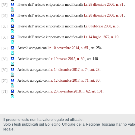
Il testo dell' articolo è riportato in modifica alla
l.r. 28 dicembre 2000, n. 81
.
[63]
Il testo dell' articolo è riportato in modifica alla
l.r. 28 dicembre 2000, n. 81
.
[64]
Il testo dell' articolo è riportato in modifica alla l
.r. 8 febbraio 2008, n. 5
.
[65]
Il testo dell' articolo è riportato in modifica alla
l.r. 14 luglio 1972, n. 19
.
[66]
Articoli abrogati con
l.r. 10 novembre 2014, n. 65
, art. 254.
[67]
Articolo abrogato con l
.r. 19 marzo 2015, n. 30
, art. 140.
[68]
Articolo abrogato con
l.r. 14 dicembre 2017, n. 74, art. 23
.
[69]
Articolo abrogato con
l.r. 12 dicembre 2017, n. 71, art. 30
.
[70]
Articolo abrogato con
l.r. 23 novembre 2018, n. 62, art. 131
.
[71]
Il presente testo non ha valore legale ed ufficiale.
Solo i testi pubblicati sul Bollettino Ufficiale della Regione Toscana hanno val
legale.