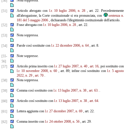
Nota soppressa.
[50]
Articolo abrogato con
l.r. 10 luglio 2006, n. 28
, art. 22. Precedentemente
[51]
all'abrogazione, la Corte costituzionale si era pronunciata, con
sentenza n.
181 del 5 maggio 2006
, dichiarando l'illegittimità costituzionale dell'articolo.
Frase abrogata con
l.r. 10 luglio 2006, n. 28
, art. 22.
[52]
Nota soppressa.
[53]
Parole così sostituite con
l.r. 22 dicembre 2006, n. 64
, art. 8.
[54]
Note soppresse.
[55-
56]
Articolo prima inserito con
l.r. 27 luglio 2007, n. 40
, art. 16,
poi sostituito con
[57]
l.r. 10 novembre
2008, n.
60
, art. 89; infine così sostituito con
l.r. 5 agosto
2022, n. 29
, art. 70
.
Nota soppressa.
[58]
Comma così sostituito con
l.r. 13 luglio 2007, n. 38
, art. 63.
.
[59]
Articolo così sostituito con
l.r. 13 luglio 2007, n. 38
, art. 64.
[60]
Lettera aggiunta con
l.r. 27 dicembre 2007, n. 69
, art. 22.
[61]
Comma inserito con
l.r. 24 ottobre 2008, n. 56
, art. 29.
[62]