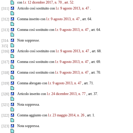
con
l.r. 12 dicembre 2017, n. 70
, art. 52.
Articolo così sostituito con
l.r. 9 agosto 2013, n. 47
.
[311]
Comma inserito con
l.r. 9 agosto 2013, n. 47
, art. 64.
[312]
Comma così sostituito con
l.r. 9 agosto 2013, n. 47
, art. 64.
[313]
Note soppresse.
[314-
315]
Articolo così sostituito con
l.r. 9 agosto 2013, n. 47
, art. 68.
[316]
Comma così sostituito con
l.r. 9 agosto 2013, n. 47
, art. 69.
[317]
Comma così sostituito con
l.r. 9 agosto 2013, n. 47
, art. 70.
[318]
Comma abrogato con
l.r. 9 agosto 2013, n. 47
, art. 71.
[319]
Articolo inserito con
l.r. 24 dicembre 2013, n. 77
, art. 37.
[320]
Nota soppressa.
[321]
Comma aggiunto con
l.r. 23 maggio 2014, n. 26
, art. 1.
[322]
Nota soppressa.
[323]