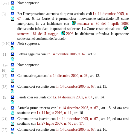
Note soppresse.
[6-7]
Per l'interpretazione autentica di questo articolo vedi
l.r. 14 dicembre 2005, n.
[8]
67
, art. 6. La Corte si è pronunciata, nuovamente sull'articolo 59 come
interpretato, in via incidentale con
sentenza n. 86 del 4 aprile 2008
dichiarando infondate le questioni sollevate. La Corte costituzionale con
sentenza 181 del 5 maggio
2006
ha dichiarato infondata la questione
sollevata nei confronti dell'articolo.
Note soppresse.
[9-10]
Lettera aggiunta con
l.r. 14 dicembre 2005, n. 67
, art. 9.
[11]
Note soppresse.
[12-
16]
Comma abrogato con
l.r. 14 dicembre 2005, n. 67
, art. 12.
[17]
Comma così sostituito con
l.r. 14 dicembre 2005, n. 67
, art. 13.
[18]
Parole così sostituite con
l.r. 14 dicembre 2005, n. 67
, art. 14.
[19]
Articolo prima inserito con
l.r. 14 dicembre 2005, n. 67
, art. 15, ed ora così
[20]
sostituito con
l.r. 14 luglio 2016, n. 44
, art. 16.
Comma prima inserito con
l.r. 14 dicembre 2005, n. 67
, art. 16, ed ora così
[21]
sostituito con
l.r. 27 luglio
2007, n. 40
, art. 17.
Comma così sostituito con
l.r. 14 dicembre 2005, n. 67
, art. 16.
[22]