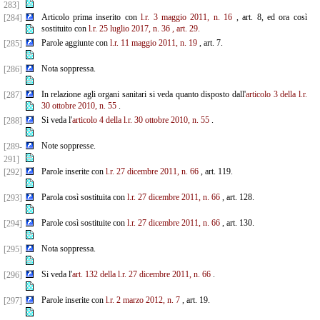
283]
Articolo prima inserito con
l.r. 3 maggio 2011, n. 16
, art. 8, ed ora così
[284]
sostituito con
l.r. 25 luglio 2017, n. 36
, art. 29.
Parole aggiunte con
l.r. 11 maggio 2011, n. 19
, art. 7.
[285]
Nota soppressa.
[286]
In relazione agli organi sanitari si veda quanto disposto dall'
articolo 3 della l.r.
[287]
30 ottobre 2010, n. 55
.
Si veda l'
articolo 4 della l.r. 30 ottobre 2010, n. 55
.
[288]
Note soppresse.
[289-
291]
Parole inserite con
l.r. 27 dicembre 2011, n. 66
, art. 119.
[292]
Parola così sostituita con
l.r. 27 dicembre 2011, n. 66
, art. 128.
[293]
Parole così sostituite con
l.r. 27 dicembre 2011, n. 66
, art. 130.
[294]
Nota soppressa.
[295]
Si veda l'
art. 132 della l.r. 27 dicembre 2011, n. 66
.
[296]
Parole inserite con
l.r. 2 marzo 2012, n. 7
, art. 19.
[297]