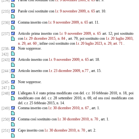
Parole così sostituite con
l.r. 9 novembre 2009, n. 65
art. 9.
[234]
Parole così sostituite con
l.r. 9 novembre 2009, n. 65
art. 10.
[235]
Comma inserito con
l.r. 9 novembre 2009, n. 65
art. 11.
[236]
Articolo prima inserito con
l.r. 9 novembre 2009, n. 65
art. 12; poi sostituito
[237]
con
l.r. 29 dicembre
2015, n. 84
, art. 79; poi sostituito con
l.r. 20 luglio 2003,
n. 29, art. 60
; infine così sostituito con
l.r. 20 luglio 2023, n. 29, art. 71
.
Note soppresse.
[238-
242]
Articolo inserito con
l.r. 9 novembre 2009, n. 65
art. 18.
[243]
Articolo inserito con
l.r. 23 dicembre 2009, n.77
, art. 15.
[244 ]
Note soppresse.
[245-
247 ]
L'allegato A è stato prima modificato con del. c.r. 10 febbraio 2010, n. 18, poi
[248]
modificato con del. c.r. 28 settembre 2010, n. 69, ed ora così modificato con
del. c.r. 25 febbraio 2015, n. 14.
Comma inserito con
l.r. 30 dicembre 2010, n. 67
, art. 1.
[249]
Comma così sostituito con
l.r. 30 dicembre 2010, n. 70
, art. 1.
[250]
Capo inserito con
l.r. 30 dicembre 2010, n. 70
, art. 2.
[251]