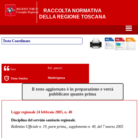
RACCOLTA NORMATIVA
DELLA REGIONE TOSCANA
²
Testo Coordinato
Rif. passivi
Voci
Multivigenza
Testo Storico
Il testo aggiornato è in preparazione e verrà
pubblicato quanto prima
Legge regionale 24 febbraio 2005, n. 40
Disciplina del servizio sanitario regionale.
Bollettino Ufficiale n. 19, parte prima,, supplemento n. 40, del 7 marzo 2005