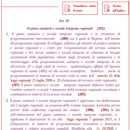
Visualizza tutto
Torna
il testo
all'indice
Art. 18
-
Il piano sanitario e sociale integrato regionale
(101)
1.
Il piano sanitario e sociale integrato regionale è lo strumento di
programmazione intersettoriale
(389)
con il quale la Regione, nell’ambito
del programma regionale di sviluppo, definisce gli obiettivi di politica sanitaria
e sociale regionale e i criteri per l’organizzazione del servizio sanitario
regionale e dei servizi sanitari e sociali integrati in relazione ai bisogni
assistenziali della popolazione rilevati dagli strumenti di valutazione e di
monitoraggio della programmazione sanitaria e sociale integrata di cui
all’articolo 20 e dagli studi di ricerca
epidemiologica affidati all’Agenzia
regionale di sanità (ARS) ed alle società scientifiche.
Stabilisce
anche la
programmazione in materia di servizio civile ai sensi dell'
articolo 16 della
legge regionale 25 luglio 2006 n. 35
(Istituzione del servizio civile regionale).
(297)
Il piano sanitario e sociale
integrato regionale definisce inoltre per
l’ambito sanitario e sociale l’attuazione della strategia regionale coordinata e
continuativa in materia di sicurezza stradale.
(285)
2.
Il piano sanitario e sociale integrato regionale è approvato con deliberazione
del Consiglio regionale, su proposta della Giunta regionale, formulata previo
parere della conferenza regionale dei sindaci
(390)
,
(391)
Ai fini
dell’elaborazione del piano sanitario e sociale integrato regionale, si
applicano le disposizioni di cui alla
legge regionale 7 gennaio 2015, n. 1
(Disposizioni in materia di programmazione economica e finanziaria
regionale e relative procedure contabili. Modifiche alla
l.r. 20/2008
).