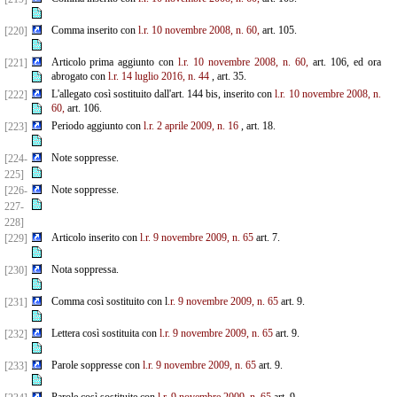
Comma inserito con
l.r. 10 novembre 2008, n. 60,
art. 105.
[220]
Articolo prima aggiunto con
l.r. 10 novembre 2008, n. 60,
art. 106, ed ora
[221]
abrogato con
l.r. 14 luglio 2016, n. 44
, art. 35.
L'allegato così sostituito dall'art. 144 bis, inserito con
l.r. 10 novembre 2008, n.
[222]
60,
art. 106.
Periodo aggiunto con
l.r. 2 aprile 2009, n. 16
, art. 18.
[223]
Note soppresse.
[224-
225]
Note soppresse.
[226-
227-
228]
Articolo inserito con
l.r. 9 novembre 2009, n. 65
art. 7.
[229]
Nota soppressa.
[230]
Comma così sostituito con l
.r. 9 novembre 2009, n. 65
art. 9.
[231]
Lettera così sostituita con
l.r. 9 novembre 2009, n. 65
art. 9.
[232]
Parole soppresse con
l.r. 9 novembre 2009, n. 65
art. 9.
[233]