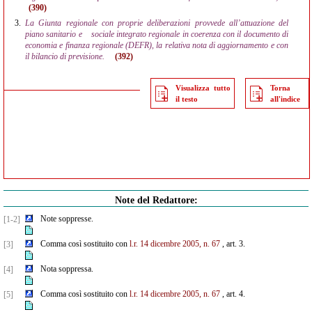
(390)
3.
La Giunta regionale con proprie deliberazioni provvede all’attuazione del
piano sanitario e
sociale integrato regionale in coerenza con il documento di
economia e finanza regionale (DEFR), la relativa nota di aggiornamento e con
il bilancio di previsione.
(392)
Visualizza tutto
Torna
il testo
all'indice
Note del Redattore:
Note soppresse.
[1-2]
Comma così sostituito con
l.r. 14 dicembre 2005, n. 67
, art. 3.
[3]
Nota soppressa.
[4]
Comma così sostituito con
l.r. 14 dicembre 2005, n. 67
, art. 4.
[5]