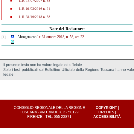
L.R. 13/07/2007 n. 38
L.R. 01/03/2016 n. 21
L.R. 31/10/2018 n. 58
Note del Redattore:
Abrogata con
l.r. 31 ottobre 2018, n. 58, art. 22
.
[1]
Il presente testo non ha valore legale ed ufficiale.
Solo i testi pubblicati sul Bollettino Ufficiale della Regione Toscana hanno val
legale.
CONSIGLIO REGIONALE DELLA REGIONE
-
COPYRIGHT
|
TOSCANA - VIA CAVOUR, 2 - 50129
CREDITS
|
FIRENZE - TEL. 055 23871
ACCESSIBILITÀ