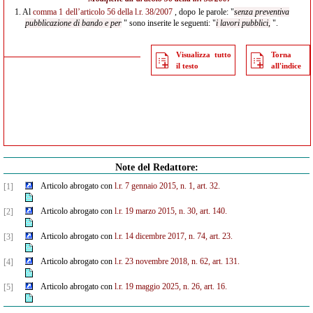
1.
Al
comma 1 dell’articolo 56 della l.r. 38/2007
, dopo le parole: "
senza preventiva
pubblicazione di bando e per
" sono inserite le seguenti: "
i lavori pubblici,
".
Visualizza tutto
Torna
il testo
all'indice
Note del Redattore:
Articolo abrogato con
l.r. 7 gennaio 2015, n. 1, art. 32.
[1]
Articolo abrogato con
l.r. 19 marzo 2015, n. 30, art. 140.
[2]
Articolo abrogato con
l.r. 14 dicembre 2017, n. 74, art. 23.
[3]
Articolo abrogato con
l.r. 23 novembre 2018, n. 62, art. 131.
[4]
Articolo abrogato con
l.r. 19 maggio 2025, n. 26, art. 16.
[5]