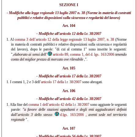
SEZIONE I
- Modifiche alla
legge regionale 13 luglio 2007 n. 38
(Norme in materia di contratti
pubblici e relative disposizioni sulla sicurezza e regolarità del lavoro)
Art. 104
- Modifiche all’
articolo 12 della l.r. 38/2007
1.
Al
comma 3 dell’articolo 12 della legge regionale 13 luglio 2007, n. 38
(Norme
in materia di contratti pubblici e relative disposizioni sulla sicurezza e regolarità
del lavoro), dopo le parole: "di cui al comma 1" sono inserite le seguenti:
",
elaborato ai sensi dell’
articolo 89, comma 1, del d. lgs. 163/2006
tenendo
conto del miglior prezzo di mercato ove rilevabile
,".
Art. 105
- Modifiche all’
articolo 17 della l.r. 38/2007
1.
I commi 1, 2 e 3 dell’
articolo 17 della l.r. 38/2007
sono abrogati.
Art. 106
- Modifiche all’
articolo 42 della l.r. 38/2007
1.
Alla fine del
comma 1 dell’articolo 42 della l.r. 38/2007
sono aggiunte le seguenti
parole:
"a favore delle stazioni appaltanti e degli enti aggiudicatori definiti
dall’articolo 3 dello stesso
d.lgs. 163/2006
, aventi sede nel territorio
regionale
".
Art. 107
- Modifiche all’
articolo 56 della l.r. 38/2007