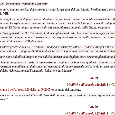
108 - Patrimonio, contabilità e contratti
to salvo quanto previsto dal presente articolo, la gestione del patrimonio,
l'ordinamento contab
olo VIII.
bilancio pluriennale di previsione ed il bilancio preventivo economico annuale
sono adottati su
attività che esplicitano i contenuti funzionali dei servizi svolti e le loro prospettive di svil
ività gli ESTAV si conformano agli indirizzi eventualmente impartiti dalla Giunta regionale.
direttore generale dell'ESTAV adotta il bilancio pluriennale ed il bilancio economico preventiv
novembre di ogni anno e li trasmette, con allegata relazione del collegio sindacale, entr
rova i bilanci entro il 31 dicembre.
direttore generale dell'ESTAV adotta il bilancio di esercizio entro il 15 aprile di
ogni anno e l
rova entro il 31 maggio. Al bilancio di esercizio è allegata una relazione consuntiva sull'attivi
ilanci sono pubblicati integralmente sul sito internet della Regione entro sessanta giorni dalla
 Giunta regionale, in sede di approvazione degli atti di bilancio, qualora riscontri
car
egrazione o modifica dei dati contenuti, assegna al direttore generale dell'azienda un termine n
ifiche richieste, nonché l'eventuale riadozione del bilancio.
".
Art. 69
- Modifiche all’
articolo 120 della l.r. 4
omma 1 dell’articolo 120 della l.r. 40/2005
è sostituito dal seguente:
 bilancio pluriennale è adottato sulla base dello schema approvato dalla Giunta regionale in conf
eria.
".
Art. 70
- Modifiche all’
articolo 122 della l.r. 4