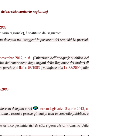
 del servizio sanitario regionale)
/2005
itario regionale), è sostituito dal seguente:
 delegato tra i soggetti in possesso dei requisiti ivi previsti,
6 novembre 2012, n. 61
(Istituzione dell’anagrafe pubblica dei
va dei componenti degli organi della Regione e dei titolari di
ne parziale
della l.r. 68/1983
, modifiche alla
l.r. 38/2000
, alla
40/2005
l decreto delegato e nel
decreto legislativo 8 aprile 2013, n.
ministrazioni e presso gli enti privati in controllo pubblico, a
 e di inconferibilità del direttore generale al momento della