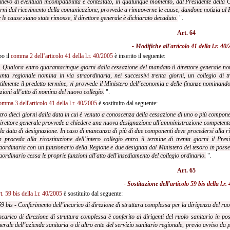
rilievo di eventuali incompatibilità è contestato, in qualunque momento, dal Presidente della G
rni dal ricevimento della comunicazione, provvede a rimuoverne le cause, dandone notizia al 
 le cause siano state rimosse, il direttore generale è dichiarato decaduto.
".
Art. 64
- Modifiche all'
articolo 41 della l.r. 40
o il
comma 2 dell’articolo 41 della l.r. 40/2005
è inserito il seguente:
. Qualora entro quarantacinque giorni dalla cessazione del mandato il direttore generale non 
nta regionale nomina in via straordinaria, nei successivi trenta giorni, un collegio di t
tilmente il predetto termine, vi provvede il Ministero dell’economia e delle finanze nominando
zioni all’atto di nomina del nuovo collegio.
".
omma 3 dell'articolo 41 della l.r. 40/2005
è sostituito dal seguente:
tro dieci giorni dalla data in cui è venuto a conoscenza della cessazione di uno
o più componen
direttore generale provvede a chiedere una nuova designazione all'amministrazione competente ed
la data di designazione. In caso di mancanza di più di
due componenti deve procedersi alla ric
 proceda alla ricostituzione dell’intero collegio entro il termine di trenta giorni il Pre
aordinaria con un funzionario della Regione e due designati dal Ministero del tesoro in possess
aordinario cessa le proprie funzioni all'atto dell'insediamento del collegio ordinario.
".
Art. 65
- Sostituzione dell'
articolo 59 bis della l.r.
rt. 59 bis della l.r. 40/2005
è sostituito dal seguente:
59 bis - Conferimento dell’incarico di direzione di struttura complessa per la
dirigenza del ruo
ncarico di direzione di struttura complessa è conferito ai dirigenti del ruolo sanitario in pos
erale dell’azienda sanitaria o di altro ente del servizio sanitario regionale, previo avviso da 