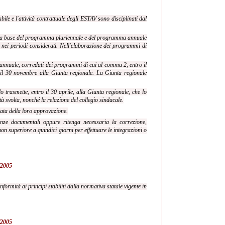
ile e l'attività contrattuale degli ESTAV sono disciplinati dal
lla base del programma pluriennale e del programma annuale
uppo nei periodi considerati. Nell'elaborazione dei programmi di
o annuale, corredati dei programmi di cui al comma 2, entro il
o il 30 novembre alla Giunta regionale. La Giunta regionale
o trasmette, entro il 30 aprile, alla Giunta regionale, che lo
tà svolta, nonché la relazione del collegio sindacale.
 data della loro approvazione.
enze documentali oppure ritenga necessaria la correzione,
on superiore a quindici giorni per effettuare le integrazioni o
0/2005
ormità ai principi stabiliti dalla normativa statale vigente in
0/2005