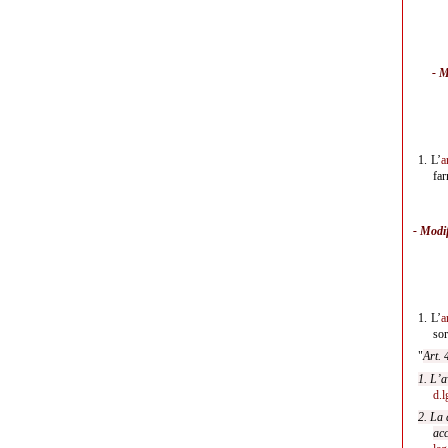
- M
1.
L’
a
far
- Modi
1.
L’
a
sor
"
Art. 
1. L’a
d.l
2. La 
acc