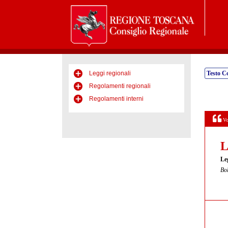
Leggi regionali
Testo C
Regolamenti regionali
Regolamenti interni
Vo
L
Le
Bol