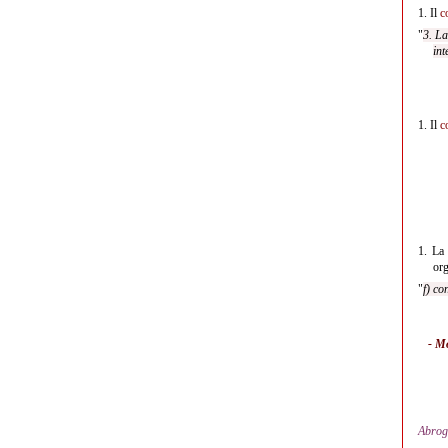
1.
Il
c
"
3. La
int
1.
Il
c
1.
L
org
"
f) co
- M
Abrog