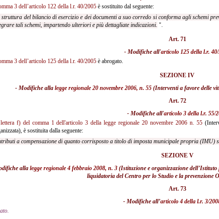
omma 3 dell’articolo 122 della l.r. 40/2005
è sostituito dal seguente:
 struttura del bilancio di esercizio e dei documenti a suo corredo si conforma agli schemi pre
egrare tali schemi, impartendo ulteriori e più dettagliate indicazioni.
".
Art. 71
- Modifiche all'
articolo 125 della l.r. 4
omma 3 dell’articolo 125 della l.r. 40/2005
è abrogato.
SEZIONE IV
- Modifiche alla
legge regionale 20 novembre 2006, n. 55
(Interventi a favore delle vi
Art. 72
- Modifiche all'
articolo 3 della l.r. 55/
a
lettera f) del comma 1 dell'articolo 3 della legge regionale 20 novembre 2006 n. 55
(Interv
anizzata), è sostituita dalla seguente:
ntributi a compensazione di quanto corrisposto a titolo di imposta municipale propria (IMU) 
SEZIONE V
odifiche alla
legge regionale 4 febbraio 2008, n. 3
(Istituzione e organizzazione dell’Istitut
liquidatoria del Centro per lo Studio e la prevenzion
Art. 73
- Modifiche all’
articolo 4 della l.r. 3/200
ato.