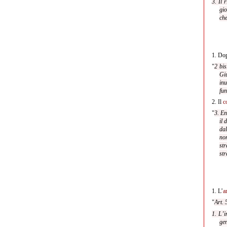
3. Il 
gio
che
1.
Dop
"
2 bis
Giu
inu
fun
2.
Il
c
"
3. En
il 
dal
non
str
str
1.
L’
a
"
Art. 
1. L’i
gen