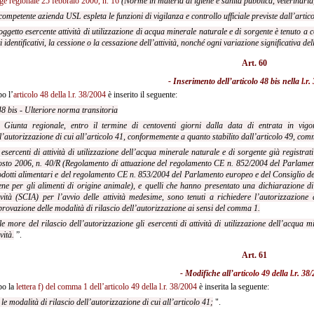
ge regionale 25 febbraio 2000, n. 16
(Norme in materia di igiene e sanità pubblica, veterinaria,
competente azienda USL espleta le funzioni di vigilanza e controllo ufficiale previste dall’artic
soggetto esercente attività di utilizzazione di acqua minerale naturale e di sorgente è tenut
i identificativi, la cessione o la cessazione dell’attività, nonché ogni variazione significativa dell
Art. 60
- Inserimento dell’articolo 48 bis nella
l.r
o l’
articolo 48 della l.r. 38/2004
è inserito il seguente:
48 bis - Ulteriore norma transitoria
 Giunta regionale, entro il termine di centoventi giorni dalla data di entrata in vigo
l’autorizzazione di cui all’articolo 41, conformemente a quanto stabilito dall’articolo 49, comma
 esercenti di attività di utilizzazione dell’acqua minerale naturale e di sorgente già registra
sto 2006, n. 40/R (Regolamento di attuazione del regolamento CE n. 852/2004 del Parlamento
dotti alimentari e del regolamento CE n. 853/2004 del Parlamento europeo e del Consiglio del
ene per gli alimenti di origine animale), e quelli che hanno presentato una dichiarazione di 
ività (SCIA) per l’avvio delle attività medesime, sono tenuti a richiedere l’autorizzazione 
rovazione delle modalità di rilascio dell’autorizzazione ai sensi del comma 1.
le more del rilascio dell’autorizzazione gli esercenti di attività di utilizzazione dell’acqua
ività.
”.
Art. 61
- Modifiche all’
articolo 49 della l.r. 38
o la
lettera f) del comma 1 dell’articolo 49 della l.r. 38/2004
è inserita la seguente:
) le modalità di rilascio dell’autorizzazione di cui all’articolo 41;
".