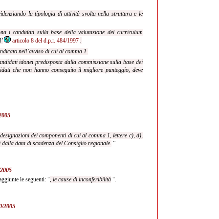
denziando la tipologia di attività svolta nella struttura e le
ona i candidati sulla base della valutazione del curriculum
l’
articolo 8 del d.p.r. 484/1997
.
indicato nell’avviso di cui al comma 1.
 candidati idonei predisposta dalla commissione sulla base dei
didati che non hanno conseguito il migliore punteggio, deve
/2005
designazioni dei componenti di cui al comma 1, lettere c), d),
i dalla data di scadenza del Consiglio regionale.
”
0/2005
ggiunte le seguenti: "
, le cause di inconferibilità
".
40/2005