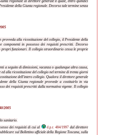
iunta regionale al direttore generale il quale, entro quindici
Presidente della Giunta regionale. Decorso tale termine senza
/2005
provveda alla ricostituzione del collegio, il Presidente della
re componenti in possesso dei requisiti prescritti. Decorso
 propri funzionari. Il collegio straordinario cessa le proprie
ti a seguito di dimissioni, vacanza o qualunque altra causa,
 alla ricostituzione del collegio nel termine di trenta giorni
ostituzione dell'intero collegio. Qualora il direttore generale
sidente della Giunta regionale provvede a costituirlo in via
o dei requisiti prescritti dalla normativa vigente. Il collegio
 40/2005
lo sanitario.
sesso dei requisiti di cui al
d.p.r. 484/1997
dal direttore
pubblicare sul Bollettino ufficiale della Regione Toscana, sulla