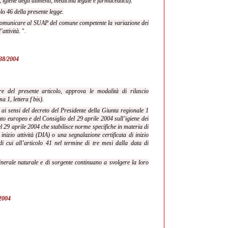
 igiene degli alimenti, medicina legale e farmaceutica).
olo 46 della presente legge.
o a comunicare al SUAP del comune competente la variazione dei
’attività.
".
. 38/2004
re del presente articolo, approva le modalità di rilascio
 1, lettera f bis).
ti ai sensi del decreto del Presidente della Giunta regionale 1
 europeo e del Consiglio del 29 aprile 2004 sull’igiene dei
 29 aprile 2004 che stabilisce norme specifiche in materia di
inizio attività (DIA) o una segnalazione certificata di inizio
di cui all’articolo 41 nel termine di tre mesi dalla data di
 minerale naturale e di sorgente continuano a svolgere la loro
/2004