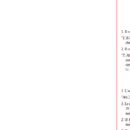
1.
Il
c
"
1. Il
che
2.
Il
c
"
7. Al
con
car
l.r
1.
L’
a
"
Art. 
1. Le 
39
nor
2. Il 
no