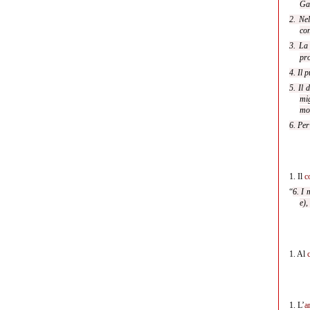
Gaz
2. Nel
con
3. La
pro
4. Il 
5. Il 
mig
mot
6. Per
1.
Il
c
“
6. I 
e),
1.
Al
1.
L’
a