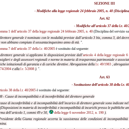
SEZIONE III
- Modifiche alla
legge regionale 24 febbraio 2005, n. 40
(Disciplina
Art. 62
- Modifiche all’
articolo 37 della l.r. 40
omma 1 dell’articolo 37 della legge regionale 24 febbraio 2005, n. 40
(Disciplina del servizio san
 direttore generale è nominato con le modalità previste dall’articolo 3 bis, comma 3, del decreto
 non abbiano compiuto il sessantacinquesimo anno di età.
".
omma 7 dell’articolo 37 della l.r. 40/2005
è sostituito dal seguente:
 direttore generale si applicano le disposizioni previste dall’
articolo 4 della legge regionale 
siglieri e degli
assessori regionali e norme in materia di trasparenza patrimoniale e associati
iche istituzionali di garanzia e di cariche direttive. Abrogazione della
l.r. 49/1983
, abrogazio
. 74/2004
e alla
l.r. 5/2008
).
".
Art. 63
- Sostituzione dell’
articolo 38 della l.r. 
rticolo 38 della l.r. 40/2005
è sostituito dal seguente:
38 - Cause di incompatibilità e di inconferibilità del direttore generale
cause di inconferibilità e di incompatibilità dell’incarico di direttore generale sono indicate ne
(Disposizioni in materia di inconferibilità e incompatibilità di incarichi presso le pubbliche am
ma dell’articolo 1, commi 49 e 50,
della legge 6 novembre 2012, n. 190
).
Presidente della Giunta regionale accerta la sussistenza delle condizioni di incompatibilità
mina.