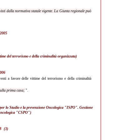
visti dalla normativa statale vigente. La Giunta regionale può
0/2005
ttime del terrorismo e della criminalità organizzata)
2006
enti a favore delle vittime del terrorismo e della criminalità
sulla prima casa;
".
o per lo Studio e la prevenzione Oncologica "ISPO". Gestione
e Oncologica "CSPO")
8
(3)