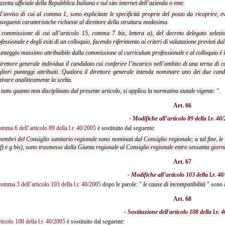
zetta ufficiale della Repubblica Italiana e sul sito internet dell’azienda o ente.
l’avviso di cui al comma 1, sono esplicitate le specificità proprie del posto da ricoprire, evi
seguenti caratteristiche richieste al direttore della struttura medesima.
 commissione di cui all’articolo 15, comma 7 bis, lettera a), del decreto delegato selezi
fessionale e degli esiti di un colloquio, facendo riferimento ai criteri di valutazione previsti dal
punteggio massimo attribuibile dalla commissione al curriculum professionale e al colloquio è 
direttore generale individua il candidato cui conferire l’incarico nell’ambito di una terna di
liori punteggi attribuiti. Qualora il direttore generale intenda nominare uno dei due can
ivare analiticamente la scelta.
 tutto quanto non disciplinato dal presente articolo, si applica la normativa statale vigente.
".
Art. 66
- Modifiche all’
articolo 89 della l.r. 40
omma 6 dell’articolo 89 della l.r. 40/2005
è sostituito dal seguente:
membri del Consiglio sanitario regionale sono nominati dal Consiglio regionale; a tal fine, le 
 f) e g bis), sono trasmesse dalla Giunta regionale al Consiglio regionale entro sessanta giorn
Art. 67
- Modifiche all’
articolo 103 della l.r. 4
comma 3 dell’articolo 103 della l.r. 40/2005
dopo le parole: "
le cause di incompatibilità
" sono a
Art. 68
- Sostituzione dell'
articolo 108 della l.r. 
rticolo 108 della l.r. 40/2005
è sostituito dal seguente: