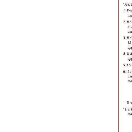
"
Art. 
1. Fat
tit
2. Il 
di 
att
3. Il 
15 
app
4. Il 
app
5. I b
6. La
int
mod
1.
Il
c
"
1. Il
mat