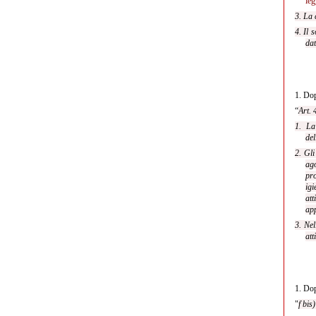
leg
3. La 
4. Il 
dat
1.
Dop
“
Art. 
1. La
del
2. Gli
ago
pro
igi
att
app
3. Nel
att
1.
Dop
"
f bis