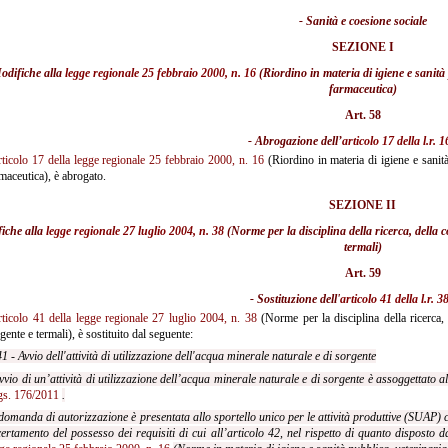
- Sanità e coesione sociale
SEZIONE I
odifiche alla
legge regionale 25 febbraio 2000, n. 16
(Riordino in materia di igiene e sanità 
farmaceutica)
Art. 58
- Abrogazione dell’
articolo 17 della l.r. 
rticolo 17 della legge regionale 25 febbraio 2000, n. 16
(Riordino in materia di igiene e sanità
maceutica), è abrogato.
SEZIONE II
fiche alla
legge regionale 27 luglio 2004, n. 38
(Norme per la disciplina della ricerca, della co
termali)
Art. 59
- Sostituzione dell'
articolo 41 della l.r. 
rticolo 41 della legge regionale 27 luglio 2004, n. 38
(Norme per la disciplina della ricerca, d
gente e termali), è sostituito dal seguente:
41 - Avvio dell'attività di utilizzazione dell'acqua minerale naturale e di sorgente
vvio di un’attività di utilizzazione dell’acqua minerale naturale e di sorgente è
assoggettato a
gs. 176/2011
.
domanda di autorizzazione è presentata allo sportello unico per le attività produttive (SUAP) c
ertamento del possesso dei requisiti di cui all’articolo 42, nel rispetto di quanto disposto d