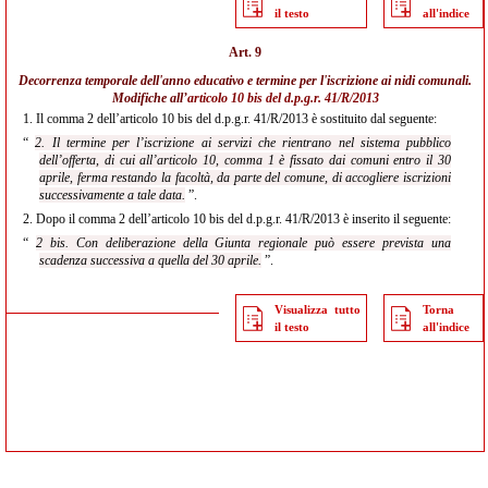
il testo
all'indice
Art. 9
Decorrenza temporale dell'anno educativo e termine per l'iscrizione ai nidi comunali.
Modifiche all’
articolo 10 bis del d.p.g.r. 41/R/2013
1.
Il comma 2 dell’articolo 10 bis del d.p.g.r. 41/R/2013 è sostituito dal seguente:
“
2. Il termine per l’iscrizione ai servizi che rientrano nel sistema pubblico
dell’offerta, di cui all’articolo 10, comma 1 è fissato dai comuni entro il 30
aprile, ferma restando la facoltà, da parte del comune, di accogliere iscrizioni
successivamente a tale data.
”.
2.
Dopo il comma 2 dell’articolo 10 bis del d.p.g.r. 41/R/2013 è inserito il seguente:
“
2 bis. Con deliberazione della Giunta regionale può essere prevista una
scadenza successiva a quella del 30 aprile.
”.
Visualizza tutto
Torna
il testo
all'indice