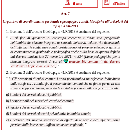
il testo
all'indice
Art. 7
Organismi di coordinamento gestionale e pedagogico zonali. Modifiche all’articolo 8 del
d.p.g.r. 41/R/2013
1.
Il comma 1 dell’articolo 8 del d.p.g.r. 41/R/2013 è sostituito dal seguente:
“
1. Al fine di garantire al contempo coerenza e dinamismo progettuale
nell’ambito del sistema integrato territoriale dei servizi educativi e delle scuole
dell’infanzia, le conferenze zonali costituiscono, al proprio interno, organismi
di coordinamento gestionale e pedagogico anche sulla base di quanto definito
dal decreto ministeriale 22 novembre 2021, n. 334 (Linee pedagogiche per il
sistema integrato zerosei di cui all’
articolo 10, comma 4, del decreto
legislativo 13 aprile 2017, n. 65
).
”.
2.
Il comma 3 dell’articolo 8 del d.p.g.r. 41/R/2013 è sostituito dal seguente:
“
3. Gli organismi di cui al comma 1 sono presieduti da un referente, individuato
dalla conferenza zonale, fra il personale dei comuni che ne fanno parte. In essi
trovano rappresentanza, secondo le modalità previste dalla conferenza zonale:
a) i titolari dei servizi educativi pubblici;
b) i responsabili dei servizi educativi dei comuni;
c) i gestori dei servizi educativi pubblici;
d) i titolari dei servizi educativi privati attivi in ambito zonale;
e) i referenti del sistema territoriale di offerta delle scuole dell’infanzia, come
previsto dalle intese con l’ufficio scolastico regionale.
”.