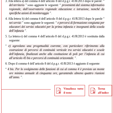
3.
Alla lettera a) del comma 4 dell’articolo 8 del d.p.g.r. 41/R/2013 dopo le parole: “
del territorio
” sono aggiunte le seguenti: “
provenienti dal sistema informativo
regionale, dall’osservatorio regionale educazione e istruzione, nonché da
specifiche azioni di monitoraggio
”.
4.
Alla lettera b) del comma 4 dell’articolo 8 del d.p.g.r. 41/R/2013 dopo le parole “
nei servizi
” sono aggiunte le seguenti: “
e percorsi di formazione congiunta per
educatori dei servizi educativi per la prima infanzia e insegnanti della scuola
dell’infanzia
”.
5.
La lettera e) del comma 4 dell’articolo 8 del d.p.g.r. 41/R/2013 è sostituita dalla
seguente:
“
e) agevolano una progettualità coerente, con particolare riferimento alla
costruzione di percorsi di continuità verticale tra servizi educativi e scuole
dell’infanzia, finalizzati anche alla costituzione di poli per l’infanzia di cui
all’articolo 45 bis e percorsi di continuità orizzontale.
”.
6.
Dopo il comma 4 dell’articolo 8 del d.p.g.r. 41/R/2013 è aggiunto il seguente:
“
4 bis. Per lo svolgimento delle funzioni di cui al comma 4 è previsto un monte
ore minimo annuale di cinquanta ore, garantendo almeno quattro riunioni
all’anno.
”.
Visualizza tutto
Torna
il testo
all'indice