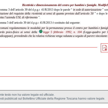
Ricettività e dimensionamento del centro per bambini e famiglie. Modifiche
omma 3 dell’articolo 39 del d.p.g.r. 41/R/2013 dopo le parole “
in sede di autorizzazione
” son
iazione del requisito della
ricettività ai sensi di quanto previsto dall’articolo 50
” e dopo le
tita l’azienda USL di riferimento
”.
omma 5 dell’articolo 39 del d.p.g.r. 41/R/2013 è sostituito dal seguente:
 comuni regolamentano le modalità per la permanenza presso il centro per bambini e famigli
ardo psico-fisico ai sensi della
legge 5 febbraio 1992, n. 104
(Legge-quadro per l’a
dicappate), prevedendo che la relativa richiesta venga valutata a seguito di parere vincolante
ente testo non ha valore legale ed ufficiale.
testi pubblicati sul Bollettino Ufficiale della Regione Toscana hanno valore legale.