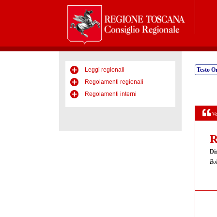
Leggi regionali
Testo Or
Regolamenti regionali
Regolamenti interni
Vo
R
Dis
Bol