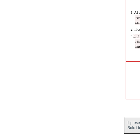
1.
Al c
var
sen
2.
Il c
“
5. I
rit
han
Il pres
Solo i 