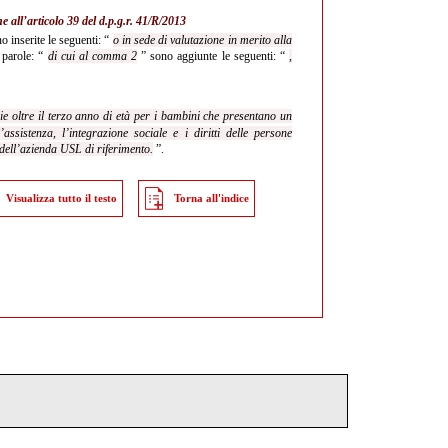
 all’articolo 39 del d.p.g.r. 41/R/2013
o inserite le seguenti: “
o in sede di valutazione in merito alla
 parole: “
di cui al comma 2
” sono aggiunte le seguenti: “
,
e oltre il terzo anno di età per i bambini che presentano un
ssistenza, l’integrazione sociale e i diritti delle persone
 dell’azienda USL di riferimento.
”.
Visualizza tutto il testo
Torna all'indice