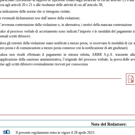
cui agli articoli 20 e 21 o alle risultanze delle attività di cui all’articolo 38;
a indicazione delle norme che si ritengono violate;
e eventuali dichiarazioni rese dall’autore della violazione;
’avvenuta contestazione della violazione o, in alternativa, i motivi della mancata contestazione.
alce al processo verbale di accertamento sono indicati l’importo e le modalità del pagamento in m
ntuali scritti difensivi.
ora gli estremi della violazione siano notificati a mezzo posta, si osservano le modalità di cui a
zo posta e di comunicazioni a mezzo posta connesse con la notificazione di atti giudiziari).
ora non risulti effettuato il pagamento in misura ridotta, ARRR S.p.A. trasmette alla 
’applicazione della sanzione amministrativa, l’originale del processo verbale, la prova delle av
ine agli scritti difensivi eventualmente ricevuti per conoscenza.
Note del Redattore:
Il presente regolamento entra in vigore il 28 aprile 2023.