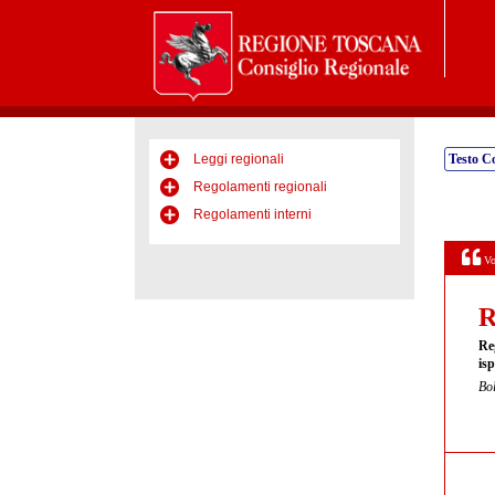
Leggi regionali
Testo C
Regolamenti regionali
Regolamenti interni
Vo
R
Re
isp
Bol