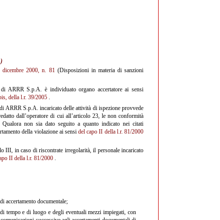
)
8 dicembre 2000, n. 81
(Disposizioni in materia di sanzioni
e di ARRR S.p.A. è individuato organo accertatore ai sensi
is, della l.r. 39/2005
.
le di ARRR S.p.A. incaricato delle attività di ispezione provvede
datto dall’operatore di cui all’articolo 23, le non conformità
e. Qualora non sia dato seguito a quanto indicato nei citati
ertamento della violazione ai sensi
del capo II della l.r. 81/2000
 III, in caso di riscontrate irregolarità, il personale incaricato
apo II della l.r. 81/2000
.
tà di accertamento documentale;
e di tempo e di luogo e degli eventuali mezzi impiegati, con
alle comunicazioni successive agli accertamenti documentali di