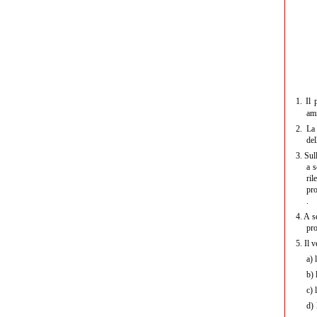
1.
Il p
amm
2.
La R
del
3.
Sull
a s
ril
pro
.
4.
A se
pro
5.
Il v
a)
l
b)
l
c)
l
d)
l