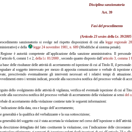
Disciplina sanzionatoria
Art. 39
Fasi del procedimento
(
Articolo 23 sexies della l.r. 39/2005
rocedimento sanzionatorio si svolge nel rispetto disposizioni di cui alla
legge regionale 2
inistrative) e della
legge 24 novembre 1981, n. 689
(Modifiche al sistema penale).
egione è autorità competente all’applicazione della sanzione amministrativa. Il personal
l’articolo 6, commi 1 e 2,
della l.r. 81/2000
, secondo quanto disposto dall’
articolo 3, comma 1 b
a base delle risultanze delle attività di accertamento ed ispezione di cui al Titolo II, il persona
egnalare al soggetto interessato per mezzo di apposita comunicazione o verbale di ispezione re
evate, prescrivendo eventualmente gli interventi necessari ed i relativi tempi di attuazion
vvedimenti entro i termini indicati, procede alla successiva notifica del processo verbale di acc
guito dello svolgimento delle attività di vigilanza, verifica ed eventuale ispezione di cui al Titolo
cede alla successiva notifica del processo verbale di accertamento della violazione ai sensi
del c
erbale di accertamento della violazione contiene tutte le seguenti informazioni:
’indicazione della data, ora e luogo dell’accertamento;
e generalità e la qualifica del verbalizzante e la sua sottoscrizione;
a generalità del soggetto cui è stata accertata la violazione nel corso dell’ispezione o dell’attivi
a descrizione dettagliata del fatto costituente la violazione, con l’indicazione delle circostanz
particolare riferimento ai rapporti di ispezione redatti dagli incaricati di cui all’articolo 23 o 