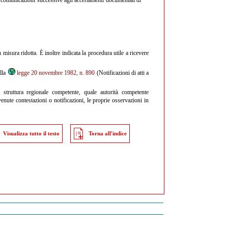
isura ridotta. È inoltre indicata la procedura utile a ricevere
lla
legge 20 novembre 1982, n. 890
(Notificazioni di atti a
struttura regionale competente, quale autorità competente
venute contestazioni o notificazioni, le proprie osservazioni in
Visualizza tutto il testo
Torna all'indice