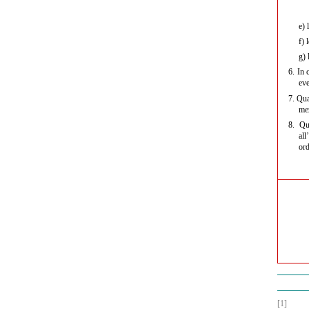
e)
l
f)
l
g)
l
6.
In c
eve
7.
Qual
mez
8.
Qual
all
ord
[1]