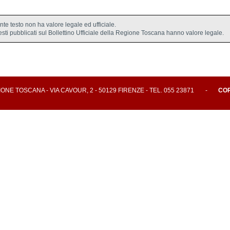
ente testo non ha valore legale ed ufficiale.
testi pubblicati sul Bollettino Ufficiale della Regione Toscana hanno valore legale.
E TOSCANA - VIA CAVOUR, 2 - 50129 FIRENZE - TEL. 055 23871
-
CO