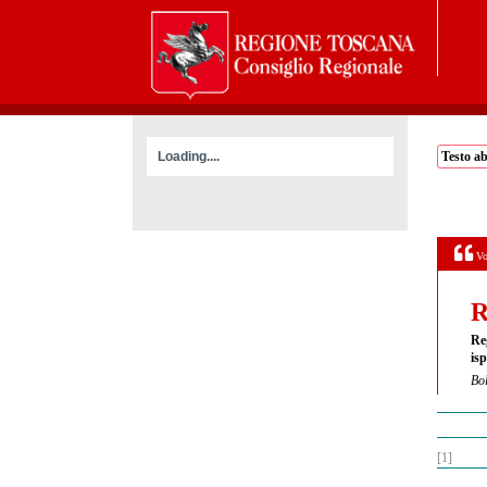
Loading....
Testo a
Vo
R
Re
isp
Bol
[1]