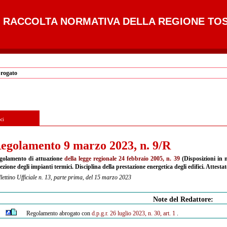
RACCOLTA NORMATIVA DELLA REGIONE TO
brogato
ci
egolamento 9 marzo 2023, n. 9/R
golamento di attuazione
della legge regionale 24 febbraio 2005, n. 39
(Disposizioni in m
ezione degli impianti termici. Disciplina della prestazione energetica degli edifici. Attesta
lettino Ufficiale n. 13, parte prima, del 15 marzo 2023
Note del Redattore:
Regolamento abrogato con
d.p.g.r. 26 luglio 2023, n. 30, art. 1
.