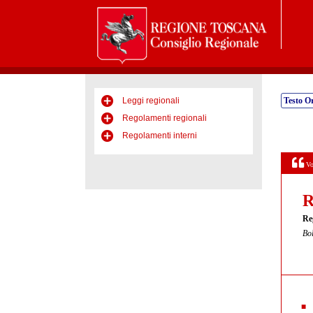
Leggi regionali
Testo Or
Regolamenti regionali
Regolamenti interni
Vo
R
Re
Bol