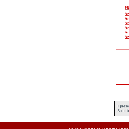
P
Ar
Art
Art
Art
Art
Art
Il pres
Solo i 