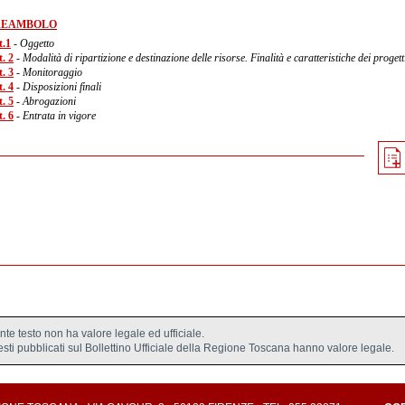
REAMBOLO
t.1
- Oggetto
. 2
- Modalità di ripartizione e destinazione delle risorse. Finalità e caratteristiche dei progett
. 3
- Monitoraggio
. 4
- Disposizioni finali
. 5
- Abrogazioni
. 6
- Entrata in vigore
ente testo non ha valore legale ed ufficiale.
testi pubblicati sul Bollettino Ufficiale della Regione Toscana hanno valore legale.