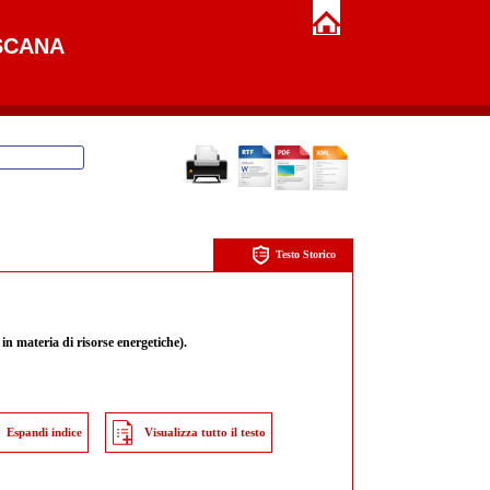
SCANA
Testo Storico
n materia di risorse energetiche).
Espandi indice
Visualizza tutto il testo