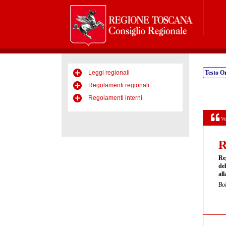
Leggi regionali
Testo Or
Regolamenti regionali
Regolamenti interni
Vo
R
Re
del
all
Bol