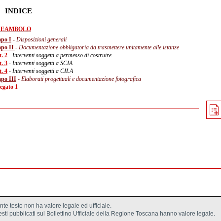
INDICE
REAMBOLO
po I
- Disposizioni generali
po II
- Documentazione obbligatoria da trasmettere unitamente alle istanze
. 2
- Interventi soggetti a permesso di costruire
. 3
- Interventi soggetti a SCIA
. 4
- Interventi soggetti a CILA
po III
- Elaborati progettuali e documentazione fotografica
legato 1
ente testo non ha valore legale ed ufficiale.
testi pubblicati sul Bollettino Ufficiale della Regione Toscana hanno valore legale.