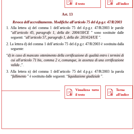
il testo
all'indice
Art. 13
Revoca dell'accreditamento. Modifiche all’articolo 75 del d.p.g.r. 47/R/2003
1.
Alla lettera a) del comma 1 dell’articolo 75 del d.p.g.r. 47/R/2003 le parole
“
all’articolo 45, paragrafo 1, della dir. 2004/18/CE
” sono sostituite dalle
seguenti: “
all’articolo 57, paragrafo 1, della
dir. 2014/24/UE
”.
2.
La lettera d) del comma 1 dell’articolo 75 del d.p.g.r. 47/R/2003 è sostituita dalla
seguente:
“
d) in caso di mancato ottenimento della certificazione di qualità entro i termini di
cui all'articolo 71 bis, comma 2 e, comunque, in assenza di una certificazione
valida
;”.
3.
Alla lettera n) del comma 1 dell’articolo 75 del d.p.g.r. 47/R/2003 la parola
“
fallimento
” è sostituita dalle seguenti: “
liquidazione giudiziale
”.
Visualizza tutto
Torna
il testo
all'indice