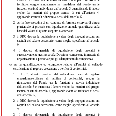
verifica di conformità in corso di esecuzione per i servizi e le
forniture, esegue annualmente la ripartizione del Fondo tra le
funzioni e attività individuate dall’articolo 3 quantificando il lavoro
svolto dai membri del gruppo tecnico di cui all’articolo 4,
applicando eventuali riduzioni ai sensi dell’articolo 12;
2.
per la fase esecutiva di un contratto di forniture e servizi di durata
pluriennale si procede con liquidazione annuale quantificata sulla
base del valore di quanto eseguito o accertato;
3.
il DRC decreta la liquidazione a valere degli impegni assunti sui
capitoli del salario accessorio, come meglio specificato all’articolo
9;
4.
il decreto dirigenziale di liquidazione degli incentivi è
successivamente trasmesso alla Direzione competente in materia di
organizzazione e personale per gli adempimenti di competenza.
c)
per la quantificazione ed erogazione relativa all’attività di collaudo,
certificazione di regolare esecuzione e verifica di conformità:
1.
il DRC, all’esito positivo del collaudo/certificato di regolare
esecuzione/certificato di verifica di conformità, esegue la
ripartizione del Fondo tra le funzioni e attività individuate
dall’articolo 3 e quantifica il lavoro svolto dai membri del gruppo
tecnico di cui all’articolo 4, applicando eventuali riduzioni ai sensi
dell’articolo 12;
2.
il DRC decreta la liquidazione a valere degli impegni assunti sui
capitoli del salario accessorio, come meglio specificato all’articolo
9;
3.
il decreto dirigenziale di liquidazione degli incentivi è