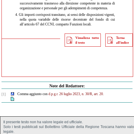
successivamente trasmesso alla direzione competente in materia di
organizzazione e personale per gli adempimenti di competenza.
4.
Gli importi corrisposti transitano, ai sensi delle disposizioni vigenti,
nella quota variabile delle risorse decentrate del fondo di cui
all’articolo 67 del CCNL comparto Funzioni locali.
Visualizza tutto
Torna
il testo
all'indice
Note del Redattore:
Comma aggiunto con
d.p.g.r. 26 luglio 2023, n. 30/R, art. 20.
[1]
Il presente testo non ha valore legale ed ufficiale.
Solo i testi pubblicati sul Bollettino Ufficiale della Regione Toscana hanno val
legale.