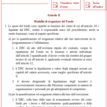
Visualizza tutto
Torna
il testo
all'indice
Articolo 11
Modalità di erogazione del Fondo
1.
Le quote del fondo sono ripartite in funzione dei criteri di cui all’articolo 10 e
liquidate dal DRC, sentito il responsabile unico del procedimento, anche in
modo frazionato, come di seguito specificato:
a)
per la quantificazione ed erogazione relativa alle fasi intercorrenti tra la
programmazione e l’affidamento:
1.
il DRC dà atto dell’avvenuta stipula del contratto, esegue la
ripartizione del Fondo tra le funzioni e attività individuate
dall’articolo 3 quantificando il lavoro svolto dai membri del gruppo
tecnico di cui all’articolo 4, applicando eventuali riduzioni ai sensi
dell’articolo 12;
2.
il DRC decreta la liquidazione a valere degli impegni assunti sui
capitoli del salario accessorio, come meglio specificato all’articolo
9;
3.
il decreto dirigenziale di liquidazione degli incentivi è
successivamente trasmesso alla Direzione competente in materia di
organizzazione e personale per gli adempimenti di competenza.
b)
per la quantificazione ed erogazione relativa alla fase dell’esecuzione:
1.
il DRC, sulla base dello stato di avanzamento ovvero del conto
finale per i lavori e dell’accertamento quali-quantitativo o della