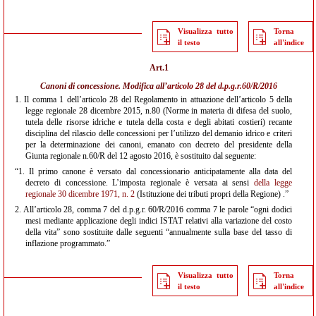
Visualizza tutto
Torna
il testo
all'indice
Art.1
Canoni di concessione. Modifica all’
articolo 28 del d.p.g.r.60/R/2016
1.
Il comma 1 dell’articolo 28 del Regolamento in attuazione dell’articolo 5 della
legge regionale 28 dicembre 2015, n.80 (Norme in materia di difesa del suolo,
tutela delle risorse idriche e tutela della costa e degli abitati costieri) recante
disciplina del rilascio delle concessioni per l’utilizzo del demanio idrico e criteri
per la determinazione dei canoni, emanato con decreto del presidente della
Giunta regionale n.60/R del 12 agosto 2016, è sostituito dal seguente:
“1. Il primo canone è versato dal concessionario anticipatamente alla data del
decreto di concessione. L’imposta regionale è versata ai sensi
della legge
regionale 30 dicembre 1971, n. 2
(Istituzione dei tributi propri della Regione) .”
2.
All’articolo 28, comma 7 del d.p.g.r. 60/R/2016 comma 7 le parole “ogni dodici
mesi mediante applicazione degli indici ISTAT relativi alla variazione del costo
della vita” sono sostituite dalle seguenti “annualmente sulla base del tasso di
inflazione programmato.”
Visualizza tutto
Torna
il testo
all'indice