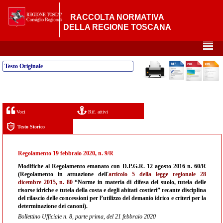
RACCOLTA NORMATIVA
DELLA REGIONE TOSCANA
²
Testo Originale
Voci
Rif. attivi
Testo Storico
Regolamento 19 febbraio 2020, n. 9/R
Modifiche al Regolamento emanato con D.P.G.R. 12 agosto 2016 n. 60/R
(Regolamento in attuazione dell'
articolo 5 della legge regionale 28
dicembre 2015, n. 80
“Norme in materia di difesa del suolo, tutela delle
risorse idriche e tutela della costa e degli abitati costieri” recante disciplina
del rilascio delle concessioni per l’utilizzo del demanio idrico e criteri per la
determinazione dei canoni).
Bollettino Ufficiale n. 8, parte prima, del 21 febbraio 2020