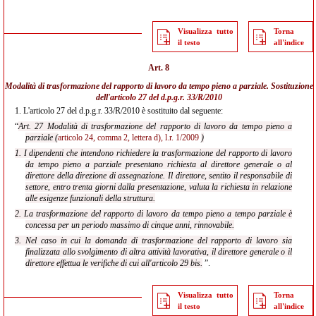
Visualizza tutto
Torna
il testo
all'indice
Art. 8
Modalità di trasformazione del rapporto di lavoro da tempo pieno a parziale. Sostituzione
dell'
articolo 27 del d.p.g.r. 33/R/2010
1.
L'articolo 27 del d.p.g.r. 33/R/2010 è sostituito dal seguente:
“
Art. 27 Modalità di trasformazione del rapporto di lavoro da tempo pieno a
parziale (
articolo 24, comma 2, lettera d), l.r. 1/2009
)
1. I dipendenti che intendono richiedere la trasformazione del rapporto di lavoro
da tempo pieno a parziale presentano richiesta al direttore generale o al
direttore della direzione di assegnazione. Il direttore, sentito il responsabile di
settore, entro trenta giorni dalla presentazione, valuta la richiesta in relazione
alle esigenze funzionali della struttura.
2. La trasformazione del rapporto di lavoro da tempo pieno a tempo parziale è
concessa per un periodo massimo di cinque anni, rinnovabile.
3. Nel caso in cui la domanda di trasformazione del rapporto di lavoro sia
finalizzata allo svolgimento di altra attività lavorativa, il direttore generale o il
direttore effettua le verifiche di cui all'articolo 29 bis.
”.
Visualizza tutto
Torna
il testo
all'indice