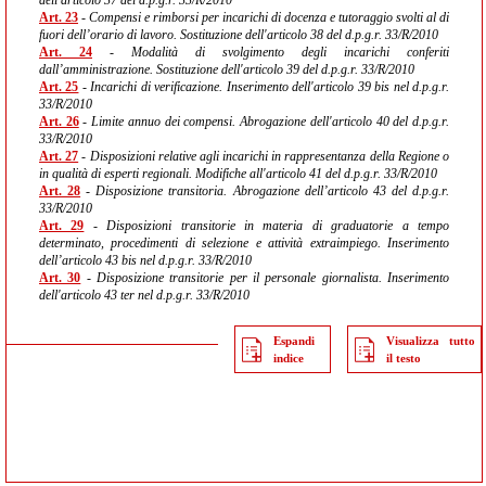
dell'articolo 37 del d.p.g.r. 33/R/2010
Art. 23
- Compensi e rimborsi per incarichi di docenza e tutoraggio svolti al di
fuori dell’orario di lavoro. Sostituzione dell'articolo 38 del d.p.g.r. 33/R/2010
Art. 24
- Modalità di svolgimento degli incarichi conferiti
dall’amministrazione. Sostituzione dell'articolo 39 del d.p.g.r. 33/R/2010
Art. 25
- Incarichi di verificazione. Inserimento dell'articolo 39 bis nel d.p.g.r.
33/R/2010
Art. 26
- Limite annuo dei compensi. Abrogazione dell'articolo 40 del d.p.g.r.
33/R/2010
Art. 27
- Disposizioni relative agli incarichi in rappresentanza della Regione o
in qualità di esperti regionali. Modifiche all'articolo 41 del d.p.g.r. 33/R/2010
Art. 28
- Disposizione transitoria. Abrogazione dell’articolo 43 del d.p.g.r.
33/R/2010
Art. 29
- Disposizioni transitorie in materia di graduatorie a tempo
determinato, procedimenti di selezione e attività extraimpiego. Inserimento
dell’articolo 43 bis nel d.p.g.r. 33/R/2010
Art. 30
- Disposizione transitorie per il personale giornalista. Inserimento
dell'articolo 43 ter nel d.p.g.r. 33/R/2010
Espandi
Visualizza tutto
indice
il testo