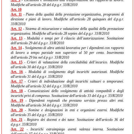
Art. 9
- Esclusioni e limitazioni alla trasformazione del rapporto di lavoro.
Modifiche all'articolo 28 del d.p.g.r. 33/R/2010
Art. 10
Art. 11
- Piano della qualità della prestazione organizzativa, programmi di
direzione e piani di lavoro. Modifiche all'articolo 28 quinquies del d.p.g.r.
33/R/2010
Art. 12
- Sistema di misurazione e valutazione della qualità della prestazione
organizzativa. Modifiche all'articolo 28 septies del d.p.g.r. 33/R/2010
Art. 13
- Modalità e tempi per il rilascio dell’autorizzazione. Sostituzione
dell'articolo 29 del d.p.g.r. 33/R/2010
Art. 14
- Svolgimento di altra attività lavorativa per i dipendenti con rapporto
di lavoro a tempo parziale non superiore al 50 per cento. Inserimento
dell'articolo 29 bis nel d.p.g.r. 33/R/2010
Art. 15
- Criteri di valutazione della conciliabilità dell’incarico. Modifiche
all'articolo 30 del d.p.g.r. 33/R/2010
Art. 16
- Modalità di svolgimento degli incarichi autorizzati. Modifiche
all'articolo 31 del d.p.g.r. 33/R/2010
Art. 17
- Criteri di individuazione degli incarichi saltuari o temporanei.
Modifiche all'articolo 32 del d.p.g.r. 33/R/2010
Art. 18
- Comunicazioni dello svolgimento di attività compatibili e degli
incarichi privi di compenso. Sostituzione dell'articolo 33 del d.p.g.r. 33/R/2010
Art. 19
- Dipendenti regionali che prestano servizio presso altri enti.
Modifiche all'articolo 34 del d.p.g.r. 33/R/2010
Art. 20
- Nomine e designazioni in enti e organismi esterni. Modifiche
all'articolo 35 del d.p.g.r. 33/R/2010
Art. 21
- Registro dei docenti e dei tutor. Sostituzione dell'articolo 36 del
d.p.g.r. 33/R/2010
Art. 22
- Incarichi extraimpiego aventi valenza interna. Sostituzione