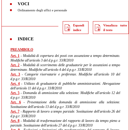
VOCI
Ordinamento degli uffici e personale
Espandi
Visualizza tutto
indice
il testo
INDICE
PREAMBOLO
Art. 1
- Modalità di copertura dei posti con assunzione a tempo determinato.
Modifiche all'articolo 3 del d.p.g.r. 33/R/2010
Art. 2
- Modalità di scorrimento delle graduatorie per le assunzioni a tempo
determinato. Modifiche all'articolo 4 del d.p.g.r. 33/R/2010
Art. 3
- Categorie riservatarie e preferenze. Modifiche all'articolo 10 del
d.p.g.r. 33/R/2010
Art. 4
- Utilizzo di graduatorie di pubbliche amministrazioni. Abrogazione
dell'articolo 11 del d.p.g.r. 33/R/2010
Art. 5
- Domanda di ammissione alla selezione. Modifiche all'articolo 12 del
d.p.g.r. 33/R/2010
Art. 6
- Presentazione della domanda di ammissione alla selezione.
Sostituzione dell'articolo 13 del d.p.g.r. 33/R/2010
Art. 7
- Rapporto di lavoro a tempo parziale. Sostituzione dell'articolo 26 del
d.p.g.r. 33/R/2010
Art. 8
- Modalità di trasformazione del rapporto di lavoro da tempo pieno a
parziale. Sostituzione dell'articolo 27 del d.p.g.r. 33/R/2010