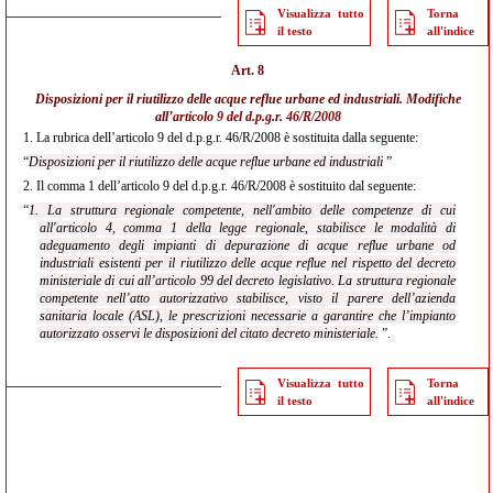
Visualizza tutto
Torna
il testo
all'indice
Art. 8
Disposizioni per il riutilizzo delle acque reflue urbane ed industriali. Modifiche
all’
articolo 9 del d.p.g.r. 46/R/2008
1.
La rubrica dell’articolo 9 del d.p.g.r. 46/R/2008 è sostituita dalla seguente:
“
Disposizioni per il riutilizzo delle acque reflue urbane ed industriali
”
2.
Il comma 1 dell’articolo 9 del d.p.g.r. 46/R/2008 è sostituito dal seguente:
“
1. La struttura regionale competente, nell'ambito delle competenze di cui
all'articolo 4, comma 1 della legge regionale, stabilisce le modalità di
adeguamento degli impianti di depurazione di acque reflue urbane od
industriali esistenti per il riutilizzo delle acque reflue nel rispetto del decreto
ministeriale di cui all’articolo 99 del decreto legislativo. La struttura regionale
competente nell’atto autorizzativo stabilisce, visto il parere dell’azienda
sanitaria locale (ASL), le prescrizioni necessarie a garantire che l’impianto
autorizzato osservi le disposizioni del citato decreto ministeriale.
”.
Visualizza tutto
Torna
il testo
all'indice