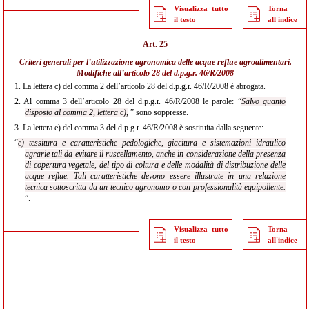
Visualizza tutto
Torna
il testo
all'indice
Art. 25
Criteri generali per l’utilizzazione agronomica delle acque reflue agroalimentari.
Modifiche all’
articolo 28 del d.p.g.r. 46/R/2008
1.
La lettera c) del comma 2 dell’articolo 28 del d.p.g.r. 46/R/2008 è abrogata.
2.
Al comma 3 dell’articolo 28 del d.p.g.r. 46/R/2008 le parole: “
Salvo quanto
disposto al comma 2, lettera c),
” sono soppresse.
3.
La lettera e) del comma 3 del d.p.g.r. 46/R/2008 è sostituita dalla seguente:
“
e) tessitura e caratteristiche pedologiche, giacitura e sistemazioni idraulico
agrarie tali da evitare il ruscellamento, anche in considerazione della presenza
di copertura vegetale, del tipo di coltura e delle modalità di distribuzione delle
acque reflue. Tali caratteristiche devono essere illustrate in una relazione
tecnica sottoscritta da un tecnico agronomo o con professionalità equipollente.
”.
Visualizza tutto
Torna
il testo
all'indice