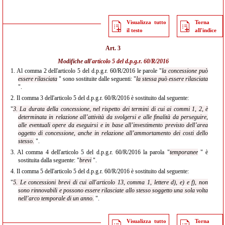
Visualizza tutto
Torna
il testo
all'indice
Art. 3
Modifiche all'
articolo 5 del d.p.g.r. 60/R/2016
1.
Al comma 2 dell'articolo 5 del d.p.g.r. 60/R/2016 le parole "
la concessione può
essere rilasciata
" sono sostituite dalle seguenti: "
la stessa può essere rilasciata
".
2.
Il comma 3 dell'articolo 5 del d.p.g.r. 60/R/2016 è sostituito dal seguente:
"
3. La durata della concessione, nel rispetto dei termini di cui ai commi 1, 2, è
determinata in relazione all’attività da svolgersi e alle finalità da perseguire,
alle eventuali opere da eseguirsi e in base all’investimento previsto dell’area
oggetto di concessione, anche in relazione all’ammortamento dei costi dello
stesso.
".
3.
Al comma 4 dell'articolo 5 del d.p.g.r. 60/R/2016 la parola "
temporanee
" è
sostituita dalla seguente: "
brevi
".
4.
Il comma 5 dell'articolo 5 del d.p.g.r. 60/R/2016 è sostituito dal seguente:
"
5. Le concessioni brevi di cui all'articolo 13, comma 1, lettere d), e) e f), non
sono rinnovabili e possono essere rilasciate allo stesso soggetto una sola volta
nell’arco temporale di un anno.
".
Visualizza tutto
Torna