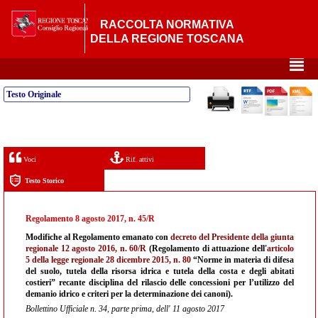
RACCOLTA NORMATIVA
DELLA REGIONE TOSCANA
²
Testo Originale
Voci
Rif. attivi
Testo Storico
Regolamento 8 agosto 2017, n. 45/R
Modifiche al Regolamento emanato con
decreto del Presidente della giunta
regionale 12 agosto 2016, n. 60/R
(Regolamento di attuazione dell'
articolo
5 della legge regionale 28 dicembre 2015, n. 80
“Norme in materia di difesa
del suolo, tutela della risorsa idrica e tutela della costa e degli abitati
costieri” recante disciplina del rilascio delle concessioni per l’utilizzo del
demanio idrico e criteri per la determinazione dei canoni).
Bollettino Ufficiale n. 34, parte prima, dell' 11 agosto 2017