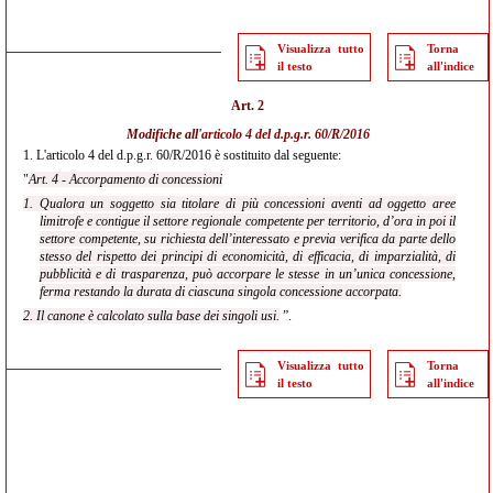
Visualizza tutto
Torna
il testo
all'indice
Art. 2
Modifiche all'
articolo 4 del d.p.g.r. 60/R/2016
1.
L'articolo 4 del d.p.g.r. 60/R/2016 è sostituito dal seguente:
"
Art. 4 - Accorpamento di concessioni
1. Qualora un soggetto sia titolare di più concessioni aventi ad oggetto aree
limitrofe e contigue il settore regionale competente per territorio, d’ora in poi il
settore competente, su richiesta dell’interessato e previa verifica da parte dello
stesso del rispetto dei principi di economicità, di efficacia, di imparzialità, di
pubblicità e di trasparenza, può accorpare le stesse in un’unica concessione,
ferma restando la durata di ciascuna singola concessione accorpata.
2. Il canone è calcolato sulla base dei singoli usi.
”.
Visualizza tutto
Torna
il testo
all'indice