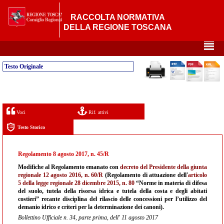
RACCOLTA NORMATIVA
DELLA REGIONE TOSCANA
²
Testo Originale
Voci
Rif. attivi
Testo Storico
Regolamento 8 agosto 2017, n. 45/R
Modifiche al Regolamento emanato con
decreto del Presidente della giunta
regionale 12 agosto 2016, n. 60/R
(Regolamento di attuazione dell'
articolo
5 della legge regionale 28 dicembre 2015, n. 80
“Norme in materia di difesa
del suolo, tutela della risorsa idrica e tutela della costa e degli abitati
costieri” recante disciplina del rilascio delle concessioni per l’utilizzo del
demanio idrico e criteri per la determinazione dei canoni).
Bollettino Ufficiale n. 34, parte prima, dell' 11 agosto 2017