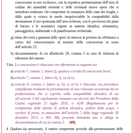
concessione in uso esclusivo, con la rispettiva perimetrazione dell’area di
sedime dei manufatti esistenti e delle eventuali nuove opere che si
intendono realizzare che comportino la variazione dello stato dei luoghi, e
dalla quale si evinca in modo inequivocabile la compatibilità della
destinazione d’uso ipotizzata dell’area richiesta, con le previsioni dei piani
di bacino e le normative vigenti in materia idraulica, urbanistica,
paesaggistica, ambientale e di pianificazione territoriale;
g)
stima dei costi a garanzia delle opere di rimessa in pristino da effettuarsi a
carico del concessionario al termine della concessione ai sensi
dell’articolo 23;
h)
documentazione di cui all'articolo 29, comma 3 in caso di richiesta di
riduzione del canone.
3 bis.
La concessione è rilasciata con riferimento ai seguenti usi:
a)
articolo 7, comma 1, lettera f), qualora si tratta di concessioni brevi;
b)
articolo 7, comma 1, lettere h), l), n) ed o);
c)
articolo 8, comma 1, lettere a), b), e) ed h) è rilasciata con procedura
semplificata mediante la presentazione di una relazione asseverata da un
professionista che si esprime sulla compatibilità idraulica di cui
all’articolo 3 del regolamento emanato con decreto del Presidente della
Giunta regionale 25 luglio 2018, n. 42/R (Regolamento per lo
svolgimento delle attività di polizia idraulica, polizia delle acque, e
servizio di piena, in attuazione dell’articolo 5 della legge regionale 28
dicembre 2015, n. 80). Alla presente domanda non si allega la
documentazione di cui al comma 3.
(69)
4.
Qualora sia necessario, il settore competente procede alla perimetrazione delle