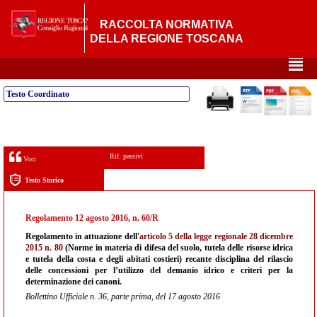
RACCOLTA NORMATIVA
DELLA REGIONE TOSCANA
²
Testo Coordinato
Rif. passivi
Voci
Testo Storico
Regolamento 12 agosto 2016, n. 60/R
Regolamento in attuazione dell'
articolo 5 della legge regionale 28 dicembre
2015 n. 80
(Norme in materia di difesa del suolo, tutela delle risorse idrica
e tutela della costa e degli abitati costieri) recante disciplina del rilascio
delle concessioni per l’utilizzo del demanio idrico e criteri per la
determinazione dei canoni.
Bollettino Ufficiale n. 36, parte prima, del 17 agosto 2016