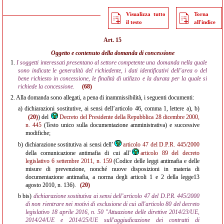
Visualizza tutto
Torna
il testo
all'indice
Art. 15
Oggetto e contenuto della domanda di concessione
1.
I soggetti interessati presentano al settore competente una domanda nella quale
sono indicate le generalità del richiedente, i dati identificativi dell’area o del
bene richiesto in concessione, le finalità di utilizzo e la durata per la quale si
richiede la concessione.
(68)
2.
Alla domanda sono allegati, a pena di inammissibilità, i seguenti documenti:
a)
dichiarazioni sostitutive, ai sensi dell’articolo 46, comma 1, lettere a), b)
(20)
) del
Decreto del Presidente della Repubblica 28 dicembre 2000,
n. 445
(Testo unico sulla documentazione amministrativa) e successive
modifiche;
b)
dichiarazione sostitutiva ai sensi dell’
articolo 47 del D.P.R. 445/2000
della comunicazione antimafia di cui all’
articolo 89 del decreto
legislativo 6 settembre 2011, n. 159
(Codice delle leggi antimafia e delle
misure di prevenzione, nonché nuove disposizioni in materia di
documentazione antimafia, a norma degli articoli 1 e 2 della legge13
agosto 2010, n. 136).
(20)
b bis)
dichiarazione sostitutiva ai sensi dell’articolo 47 del D.P.R. 445/2000
di non rientrare nei motivi di esclusione di cui all'articolo 80 del decreto
legislativo 18 aprile 2016, n. 50 "Attuazione delle direttive 2014/23/UE,
2014/24/UE e 2014/25/UE sull'aggiudicazione dei contratti di