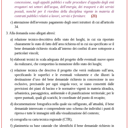
concessione, sugli appalti pubblici e sulle procedure d'appalto degli enti
erogatori nei settori dell'acqua, dell'energia, dei trasporti e dei servizi
postali, nonché per il riordino della disciplina vigente in materia di
contratti pubblici relativi a lavori, servizi e forniture.
(21)
c)
attestazione dell'avvenuto pagamento degli oneri istruttori di cui all'articolo
34.
3.
Alla domanda sono allegati altresì:
a)
relazione tecnico-descrittiva dello stato dei luoghi, in cui sia riportato
chiaramente lo stato di fatto dell’area richiesta ed in cui sia specificato se il
bene demaniale richiesto ricada all’interno dei confini di aree sottoposte a
particolari vincoli;
b)
elaborati tecnici in scala adeguata del progetto delle eventuali nuove opere
da realizzarsi, che comportino la mutazione dello stato dei luoghi;
c)
relazione tecnica che descriva il progetto che verrà realizzato sull’area,
specificando le superfici e le eventuali volumetrie e che illustri la
destinazione d’uso del bene demaniale richiesto in concessione in uso
esclusivo, precisando per ogni singola voce, se siano consentiti dalle
previsioni dei piani di bacino e le normative vigenti in materia idraulica,
urbanistica, paesaggistica, ambientale e di pianificazione territoriale; per le
opere puntuali, quali gli scarichi, le coordinate del punto di recapito;
d)
documentazione fotografica nella quale sia raffigurato, all’attualità, il bene
demaniale interessato e comprendente uno schema che individui i punti di
ripresa e tutte le immagini utili alla visualizzazione del contesto;
e)
corografia su carta tecnica regionale (CTR);
f)
planimetria su base catastale che identifichi il bene demaniale richiesto in