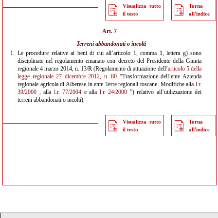
Visualizza tutto
Torna
il testo
all'indice
Art. 7
- Terreni abbandonati o incolti
1.
Le procedure relative ai beni di cui all’articolo 1, comma 1, lettera g) sono
disciplinate nel regolamento emanato con decreto del Presidente della Giunta
regionale 4 marzo 2014, n. 13/R (Regolamento di attuazione dell’
articolo 5 della
legge regionale 27 dicembre 2012, n. 80
“Trasformazione dell’ente Azienda
regionale agricola di Alberese in ente Terre regionali toscane. Modifiche alla
l.r.
39/2000
, alla
l.r. 77/2004
e alla
l.r. 24/2000
”) relativo all’utilizzazione dei
terreni abbandonati o incolti).
Visualizza tutto
Torna
il testo
all'indice