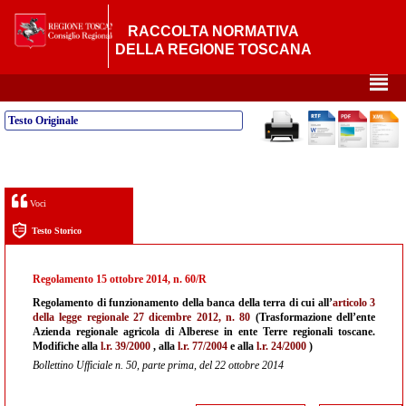
RACCOLTA NORMATIVA
DELLA REGIONE TOSCANA
²
Testo Originale
Voci
Testo Storico
Regolamento 15 ottobre 2014, n. 60/R
Regolamento di funzionamento della banca della terra di cui all’
articolo 3
della legge regionale 27 dicembre 2012, n. 80
(Trasformazione dell’ente
Azienda regionale agricola di Alberese in ente Terre regionali toscane.
Modifiche alla
l.r. 39/2000
, alla
l.r. 77/2004
e alla
l.r. 24/2000
)
Bollettino Ufficiale n. 50, parte prima, del 22 ottobre 2014