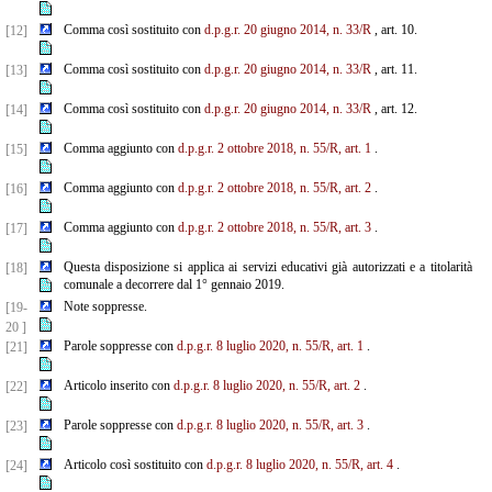
Comma così sostituito con
d.p.g.r. 20 giugno 2014, n. 33/R
, art. 10.
[12]
Comma così sostituito con
d.p.g.r. 20 giugno 2014, n. 33/R
, art. 11.
[13]
Comma così sostituito con
d.p.g.r. 20 giugno 2014, n. 33/R
, art. 12.
[14]
Comma aggiunto con
d.p.g.r. 2 ottobre 2018, n. 55/R, art. 1
.
[15]
Comma aggiunto con
d.p.g.r. 2 ottobre 2018, n. 55/R, art. 2
.
[16]
Comma aggiunto con
d.p.g.r. 2 ottobre 2018, n. 55/R, art. 3
.
[17]
Questa disposizione si applica ai servizi educativi già autorizzati e a titolarità
[18]
comunale a decorrere dal 1° gennaio 2019.
Note soppresse.
[19-
20 ]
Parole soppresse con
d.p.g.r. 8 luglio 2020, n. 55/R, art. 1
.
[21]
Articolo inserito con
d.p.g.r. 8 luglio 2020, n. 55/R, art. 2
.
[22]
Parole soppresse con
d.p.g.r. 8 luglio 2020, n. 55/R, art. 3
.
[23]
Articolo così sostituito con
d.p.g.r. 8 luglio 2020, n. 55/R, art. 4
.
[24]