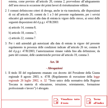
esterna, come previsto all’articolo 20, comma 2, provvedono all’adeguamento
dell’area stessa in occasione dei primi lavori di ristrutturazione edilizia.
2.
I comuni definiscono criteri di deroga, anche in via transitoria, alle disposizioni
di cui all’articolo 20, commi da 1 a 3 del presente regolamento, per i servizi
educativi già autorizzati alla data di entrata in vigore dello stesso, ai sensi delle
seguenti disposizioni del d.p.g.r. 47/R/2003:
a)
articolo 14, comma 8;
b)
articolo 18, comma 7;
c)
articolo 22, comma 7.
3.
Per i nidi aziendali già autorizzati alla data di entrata in vigore del presente
regolamento in presenza delle condizioni indicate all’articolo 26 ter, comma 8
del d.p.g.r. 47/R/2003, l’autorizzazione rimane valida fino alla definizione, da
parte del comune, delle caratteristiche previste all’articolo 19, comma 3.
Art. 58
- Abrogazioni
1.
Il titolo III del regolamento emanato con decreto del Presidente della Giunta
regionale 8 agosto 2003, n. 47/R (Regolamento di esecuzione della
legge
regionale 26 luglio 2002, n. 32
“Testo unico della normativa della Regione
Toscana in materia di educazione, istruzione, orientamento, formazione
professionale e lavoro”) è abrogato.
Visualizza tutto
Torna
il testo
all'indice