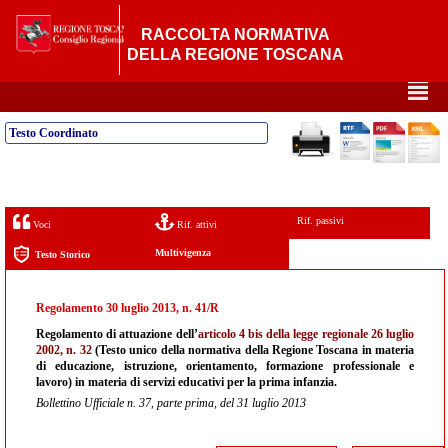
RACCOLTA NORMATIVA
DELLA REGIONE TOSCANA
²
Testo Coordinato
Rif. passivi
Voci
Rif. attivi
Multivigenza
Testo Storico
Regolamento 30 luglio 2013, n. 41/R
Regolamento di attuazione dell’
articolo 4 bis della legge regionale 26 luglio
2002, n. 32
(Testo unico della normativa della Regione Toscana in materia
di educazione, istruzione, orientamento, formazione professionale e
lavoro) in materia di servizi educativi per la prima infanzia.
Bollettino Ufficiale n. 37, parte prima, del 31 luglio 2013