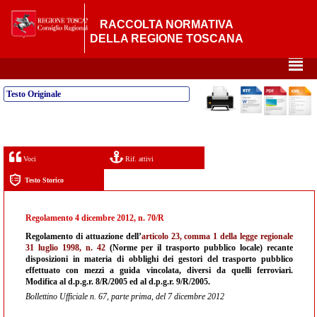
RACCOLTA NORMATIVA
DELLA REGIONE TOSCANA
²
Testo Originale
Voci
Rif. attivi
Testo Storico
Regolamento 4 dicembre 2012, n. 70/R
Regolamento di attuazione dell’
articolo 23, comma 1 della legge regionale
31 luglio 1998, n. 42
(Norme per il trasporto pubblico locale) recante
disposizioni in materia di obblighi dei gestori del trasporto pubblico
effettuato con mezzi a guida vincolata, diversi da quelli ferroviari.
Modifica al d.p.g.r. 8/R/2005 ed al d.p.g.r. 9/R/2005.
Bollettino Ufficiale n. 67, parte prima, del 7 dicembre 2012