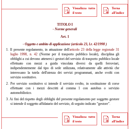
Visualizza tutto
Torna
il testo
all'indice
TITOLO I
- Norme generali
Art. 1
- Oggetto e ambito di applicazione (
articolo 23, l.r. 42/1998
)
1.
Il presente regolamento, in attuazione dell'
articolo 23 della legge regionale 31
luglio 1998, n. 42
(Norme per il trasporto pubblico locale), disciplina gli
obblighi a cui devono attenersi i gestori del servizio di trasporto pubblico locale
effettuato con mezzi a guida vincolata diversi da quelli ferroviari,
indipendentemente dal tipo di sede utilizzata, relativamente alle attività che
interessano la tutela dell'utenza dei servizi programmati, anche svolti con
servizio sostitutivo.
2.
Per servizio sostitutivo si intende il servizio svolto, in sostituzione di corse
effettuate con i mezzi descritti al comma 1 con autobus o servizio
automobilistico.
3.
Ai fini del rispetto degli obblighi del presente regolamento per soggetto gestore
si intende il soggetto affidatario del servizio, di seguito indicato “gestore”.
Visualizza tutto
Torna
il testo
all'indice