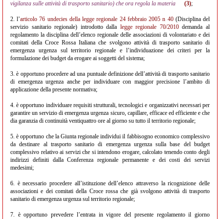
vigilanza sulle attività di trasporto sanitario) che ora regola la materia
(3)
;
2. l’
articolo 76 undecies della legge regionale 24 febbraio 2005 n 40
(Disciplina del
servizio sanitario regionale) introdotto dalla
legge regionale 70/2010
demanda al
regolamento la disciplina dell’elenco regionale delle associazioni di volontariato e dei
comitati della Croce Rossa Italiana che svolgono attività di trasporto sanitario di
emergenza urgenza sul territorio regionale e l’individuazione dei criteri per la
formulazione dei budget da erogare ai soggetti del sistema;
3. è opportuno procedere ad una puntuale definizione dell’attività di trasporto sanitario
di emergenza urgenza anche per individuare con maggior precisione l’ambito di
applicazione della presente normativa;
4. è opportuno individuare requisiti strutturali, tecnologici e organizzativi necessari per
garantire un servizio di emergenza urgenza sicuro, capillare, efficace ed efficiente e che
dia garanzia di continuità ventiquattro ore al giorno su tutto il territorio regionale;
5. è opportuno che la Giunta regionale individui il fabbisogno economico complessivo
da destinare al trasporto sanitario di emergenza urgenza sulla base del budget
complessivo relativo ai servizi che si intendono erogare, calcolato tenendo conto degli
indirizzi definiti dalla Conferenza regionale permanente e dei costi dei servizi
medesimi;
6. è necessario procedere all’istituzione dell’elenco attraverso la ricognizione delle
associazioni e dei comitati della Croce rossa che già svolgono attività di trasporto
sanitario di emergenza urgenza sul territorio regionale;
7. è opportuno prevedere l’entrata in vigore del presente regolamento il giorno