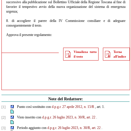
successivo alla pubblicazione sul Bollettino Ufficiale della Regione Toscana al fine di
favorire il tempestivo avvio della nuova organizzazione del sistema di emergenza
urgenza;
8. di accogliere il parere della IV Commissione consiliare e di adeguare
conseguentemente il testo.
Approva il presente regolamento:
Visualizza tutto
Torna
il testo
all'indice
Note del Redattore:
Punto così sostituito con
d.p.g.r. 27 aprile 2012, n. 15/R
, art. 1.
[1]
Visto inserito con
d.p.g.r. 26 luglio 2023, n. 30/R, art. 22
.
[2]
Periodo aggiunto con
d.p.g.r. 26 luglio 2023, n. 30/R, art. 22
.
[3]