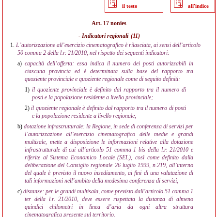
il testo
all'indice
Art. 17 nonies
- Indicatori regionali
(11)
1.
L’autorizzazione all’esercizio cinematografico è rilasciata, ai sensi dell’articolo
50 comma 2 della l.r. 21/2010, nel rispetto dei seguenti indicatori:
a)
capacità dell’offerta: essa indica il numero dei posti autorizzabili in
ciascuna provincia ed è determinata sulla base del rapporto tra
quoziente provinciale e quoziente regionale come di seguito definiti:
1)
il quoziente provinciale è definito dal rapporto tra il numero di
posti e la popolazione residente a livello provinciale;
2)
il quoziente regionale è definito dal rapporto tra il numero di posti
e la popolazione residente a livello regionale;
b)
dotazione infrastrutturale: la Regione, in sede di conferenza di servizi per
l’autorizzazione all’esercizio cinematografico delle medie e grandi
multisale, mette a disposizione le informazioni relative alla dotazione
infrastrutturale di cui all’articolo 51 comma 1 bis della l.r. 21/2010 e
riferite al Sistema Economico Locale (SEL), così come definito dalla
deliberazione del Consiglio regionale 26 luglio 1999, n.219, all’interno
del quale è previsto il nuovo insediamento, ai fini di una valutazione di
tali informazioni nell’ambito della medesima conferenza di servizi;
c)
distanze: per le grandi multisala, come previsto dall’articolo 51 comma 1
ter della l.r. 21/2010, deve essere rispettata la distanza di almeno
quindici chilometri in linea d’aria da ogni altra struttura
cinematografica presente sul territorio.