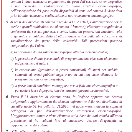
comma 1, una richiesta di ampliamento dei posti dell’esercizio cinematografico
e una richiesta di realizzazione di nuova struttura cinematografica,
nell’assegnazione dei posti resisi disponibili ai sensi del comma 3 viene data
priorità alla richiesta di realizzazione di nuova struttura cinematografica.
5.
Ai sensi dell’articolo 50 comma 2 ter della l.r. 20/2011, l’autorizzazione per le
medie e grandi multisala di cui al comma 1 lettera b), rilasciata a seguito della
conferenza dei servizi, può essere condizionata da prescrizioni vincolanti volte
a garantire un utilizzo della struttura anche a fini culturali, educativi e di
socializzazione da parte della collettività. Tali prescrizioni possono
comprendere fra l’altro:
a)
la previsione di una sala cinematografica allestita a cinema-teatro;
b)
la previsione di una percentuale di programmazione riservata al cinema
indipendente o d’autore;
c)
la concessione (gratuita o a prezzi concordati) di spazi per attività
culturali ed eventi pubblici negli orari in cui non viene effettuata la
programmazione cinematografica;
d)
la previsione di condizioni vantaggiose per la fruizione cinematografica a
particolari fasce di popolazione (es. anziani, giovani, scolaresche).
6.
Entro il 31 dicembre di ciascun anno, la Regione approva con decreto
dirigenziale l’aggiornamento del sistema informativo della rete distributiva di
cui all’articolo 51 bis della l.r. 21/2010, nel quale viene indicata la capacità
dell’offerta ai fini dell’autorizzazione all’esercizio cinematografico.
L’aggiornamento annuale viene effettuato sulla base dei dati relativi all’anno
precedente ed ha validità fino al successivo decreto dirigenziale di
aggiornamento del sistema.
7.
Gli effetti della decadenza di cui all’articolo 17 septies, ai fini