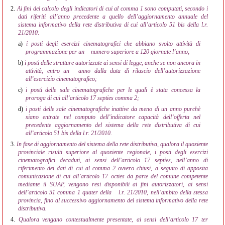
2.
Ai fini del calcolo degli indicatori di cui al comma 1 sono computati, secondo i
dati riferiti all’anno precedente a quello dell’aggiornamento annuale del
sistema informativo della rete distributiva di cui all’articolo 51 bis della l.r.
21/2010:
a)
i posti degli esercizi cinematografici che abbiano svolto attività di
programmazione per un
numero superiore a 120 giornate l’anno;
b)
i posti delle strutture autorizzate ai sensi di legge, anche se non ancora in
attività, entro un
anno dalla data di rilascio dell’autorizzazione
all’esercizio cinematografico;
c)
i posti delle sale cinematografiche per le quali è stata concessa la
proroga di cui all’articolo 17 septies comma 2;
d)
i posti delle sale cinematografiche inattive da meno di un anno purchè
siano entrate nel computo dell’indicatore capacità dell’offerta nel
precedente aggiornamento del sistema della rete distributiva di cui
all’articolo 51 bis della l.r. 21/2010.
3.
In fase di aggiornamento del sistema della rete distributiva, qualora il quoziente
provinciale risulti superiore al quoziente regionale, i posti degli esercizi
cinematografici decaduti, ai sensi dell’articolo 17 septies, nell’anno di
riferimento dei dati di cui al comma 2 ovvero chiusi, a seguito di apposita
comunicazione di cui all’articolo 17 octies da parte del comune competente
mediante il SUAP, vengono resi disponibili ai fini autorizzatori, ai sensi
dell’articolo 51 comma 1 quater della
l.r. 21/2010, nell’ambito della stessa
provincia, fino al successivo aggiornamento del sistema informativo della rete
distributiva.
4.
Qualora vengano contestualmente presentate, ai sensi dell’articolo 17 ter