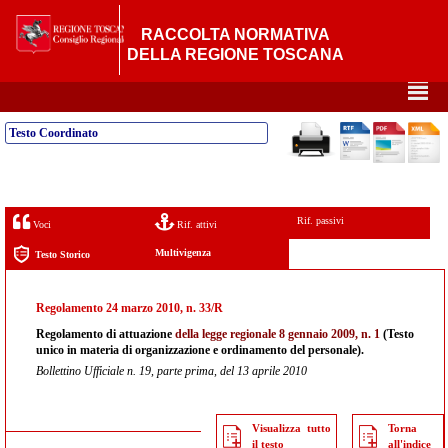
RACCOLTA NORMATIVA
DELLA REGIONE TOSCANA
²
Testo Coordinato
Rif. passivi
Voci
Rif. attivi
Multivigenza
Testo Storico
Regolamento 24 marzo 2010, n. 33/R
Regolamento di attuazione
della
legge regionale 8 gennaio 2009, n. 1
(Testo
unico in materia di organizzazione e ordinamento del personale).
Bollettino Ufficiale n. 19, parte prima, del 13 aprile 2010
Visualizza tutto
Torna
il testo
all'indice