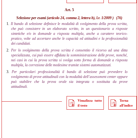
Art. 5
Selezione per esami (
articolo 24, comma 2, lettera b), l.r. 1/2009
)
(76)
1.
Il bando di selezione definisce le modalità di svolgimento della prova scritta,
che può consistere in un elaborato scritto, in un questionario a risposte
sintetiche e/o in domande a risposta multipla, anche a carattere teorico-
pratico, volte ad accertare anche le capacità ed attitudini e la professionalità
dei candidati.
2.
Per lo svolgimento della prova scritta è consentito il ricorso ad una ditta
specializzata, cui può essere affidata la somministrazione delle prove, nonché,
nei casi in cui la prova scritta si svolga sotto forma di domande a risposta
multipla, la correzione delle medesime tramite sistemi automatizzati.
3.
Per particolari professionalità il bando di selezione può prevedere lo
svolgimento di prove attitudinali con la modalità dell’assessment center oppure
può stabilire che la prova orale sia integrata o sostituita da prove
attitudinali.
Visualizza tutto
Torna
il testo
all'indice