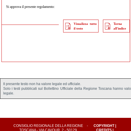
Si approva il presente regolamento:
Visualizza tutto
Torna
il testo
all'indice
Il presente testo non ha valore legale ed ufficiale.
Solo i testi pubblicati sul Bollettino Ufficiale della Regione Toscana hanno val
legale.
CONSIGLIO REGIONALE DELLA REGIONE
-
COPYRIGHT
|
TOSCANA - VIA CAVOUR, 2 - 50129
CREDITS
|