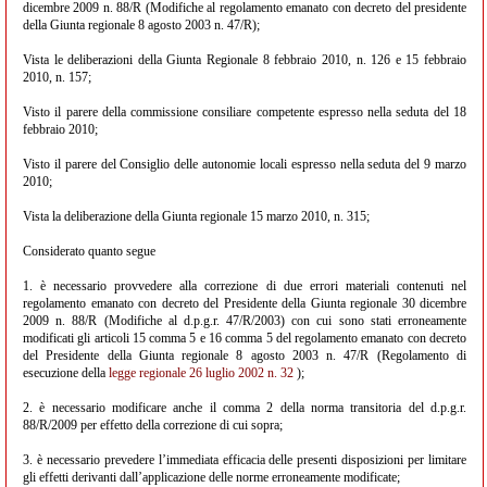
dicembre 2009 n. 88/R (Modifiche al regolamento emanato con decreto del presidente
della Giunta regionale 8 agosto 2003 n. 47/R);
Vista le deliberazioni della Giunta Regionale 8 febbraio 2010, n. 126 e 15 febbraio
2010, n. 157;
Visto il parere della commissione consiliare competente espresso nella seduta del 18
febbraio 2010;
Visto il parere del Consiglio delle autonomie locali espresso nella seduta del 9 marzo
2010;
Vista la deliberazione della Giunta regionale 15 marzo 2010, n. 315;
Considerato quanto segue
1. è necessario provvedere alla correzione di due errori materiali contenuti nel
regolamento emanato con decreto del Presidente della Giunta regionale 30 dicembre
2009 n. 88/R (Modifiche al d.p.g.r. 47/R/2003) con cui sono stati erroneamente
modificati gli articoli 15 comma 5 e 16 comma 5 del regolamento emanato con decreto
del Presidente della Giunta regionale 8 agosto 2003 n. 47/R (Regolamento di
esecuzione della
legge regionale 26 luglio 2002 n. 32
);
2. è necessario modificare anche il comma 2 della norma transitoria del d.p.g.r.
88/R/2009 per effetto della correzione di cui sopra;
3. è necessario prevedere l’immediata efficacia delle presenti disposizioni per limitare
gli effetti derivanti dall’applicazione delle norme erroneamente modificate;