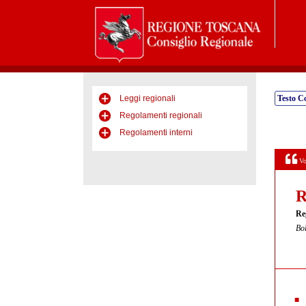
Leggi regionali
Testo C
Regolamenti regionali
Regolamenti interni
Vo
R
Re
Bol