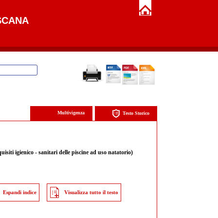
SCANA
Multivigenza
Testo Storico
siti igienico - sanitari delle piscine ad uso natatorio)
Espandi indice
Visualizza tutto il testo