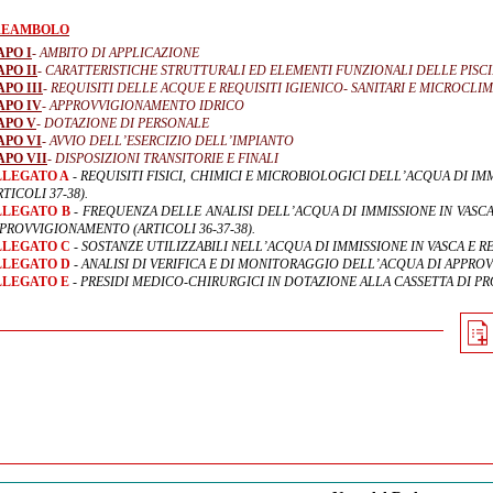
REAMBOLO
APO I
- AMBITO DI APPLICAZIONE
APO II
- CARATTERISTICHE STRUTTURALI ED ELEMENTI FUNZIONALI DELLE PISC
PO III
- REQUISITI DELLE ACQUE E REQUISITI IGIENICO- SANITARI E MICROCLI
APO IV
- APPROVVIGIONAMENTO IDRICO
APO V
- DOTAZIONE DI PERSONALE
APO VI
- AVVIO DELL’ESERCIZIO DELL’IMPIANTO
APO VII
- DISPOSIZIONI TRANSITORIE E FINALI
LLEGATO A
- REQUISITI FISICI, CHIMICI E MICROBIOLOGICI DELL’ACQUA DI I
RTICOLI 37-38).
LLEGATO B
- FREQUENZA DELLE ANALISI DELL’ACQUA DI IMMISSIONE IN VASC
PROVVIGIONAMENTO (ARTICOLI 36-37-38).
LLEGATO C
- SOSTANZE UTILIZZABILI NELL’ACQUA DI IMMISSIONE IN VASCA E R
LLEGATO D
- ANALISI DI VERIFICA E DI MONITORAGGIO DELL’ACQUA DI APPRO
LLEGATO E
- PRESIDI MEDICO-CHIRURGICI IN DOTAZIONE ALLA CASSETTA DI 