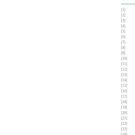
[1]
[2]
[3]
[4]
[5]
[6]
[7]
[8]
[9]
[10]
[11]
[12]
[13]
[14]
[15]
[16]
[17]
[18]
[19]
[20]
[21]
[22]
[23]
[24]