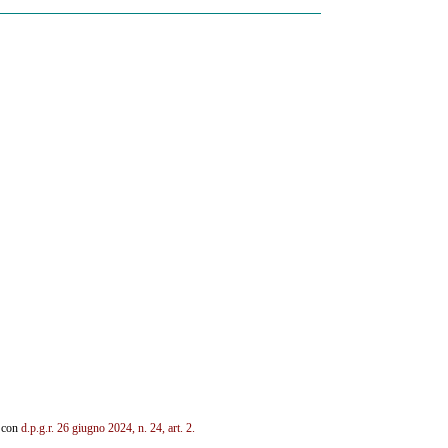
o con
d.p.g.r. 26 giugno 2024, n. 24, art. 2.