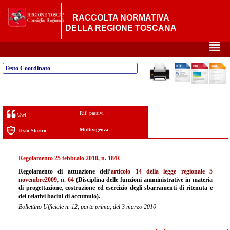
RACCOLTA NORMATIVA
DELLA REGIONE TOSCANA
²
Testo Coordinato
Rif. passivi
Voci
Multivigenza
Testo Storico
Regolamento 25 febbraio 2010, n. 18/R
Regolamento di attuazione dell’
articolo 14 della legge regionale 5
novembre2009, n. 64
(Disciplina delle funzioni amministrative in materia
di progettazione, costruzione ed esercizio degli sbarramenti di ritenuta e
dei relativi bacini di accumulo).
Bollettino Ufficiale n. 12, parte prima, del 3 marzo 2010