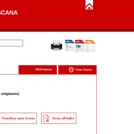
SCANA
Multivigenza
Testo Storico
 artigianato).
Visualizza tutto il testo
Torna all'indice