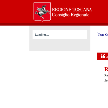
Loading....
Testo C
Vo
R
Re
Bol