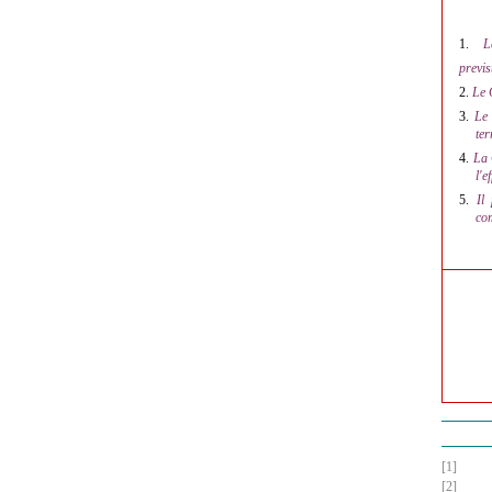
1.
L
previs
2.
Le 
3.
Le 
ter
4.
La 
l'e
5.
Il
com
[1]
[2]