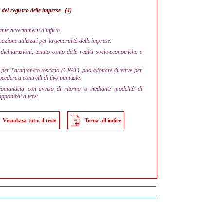
 del registro delle imprese
(4)
ante accertamenti d'ufficio.
azione utilizzati per la generalità delle imprese.
ichiarazioni, tenuto conto delle realtà socio-economiche e
per l'artigianato toscano (CRAT), può adottare direttive per
ocedere a controlli di tipo puntuale.
ccomandata con avviso di ritorno o mediante modalità di
pponibili a terzi.
Visualizza tutto il testo
Torna all'indice