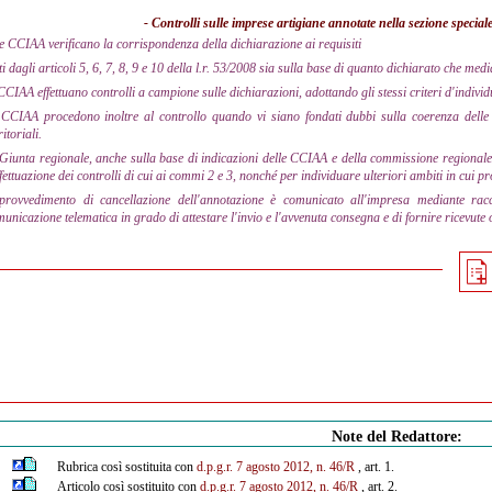
- Controlli sulle imprese artigiane annotate nella sezione speciale
e CCIAA verificano la corrispondenza della dichiarazione ai requisiti
ti dagli articoli 5, 6, 7, 8, 9 e 10 della l.r. 53/2008 sia sulla base di quanto dichiarato che medi
CCIAA effettuano controlli a campione sulle dichiarazioni, adottando gli stessi criteri d'individu
CCIAA procedono inoltre al controllo quando vi siano fondati dubbi sulla coerenza delle d
ritoriali.
Giunta regionale, anche sulla base di indicazioni delle CCIAA e della commissione regionale 
ffettuazione dei controlli di cui ai commi 2 e 3, nonché per individuare ulteriori ambiti in cui pr
 provvedimento di cancellazione dell'annotazione è comunicato all'impresa mediante ra
unicazione telematica in grado di attestare l'invio e l'avvenuta consegna e di fornire ricevute o
Note del Redattore:
Rubrica così sostituita con
d.p.g.r. 7 agosto 2012, n. 46/R
, art. 1.
Articolo così sostituito con
d.p.g.r. 7 agosto 2012, n. 46/R
, art. 2.