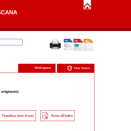
SCANA
Multivigenza
Testo Storico
 artigianato).
Visualizza tutto il testo
Torna all'indice