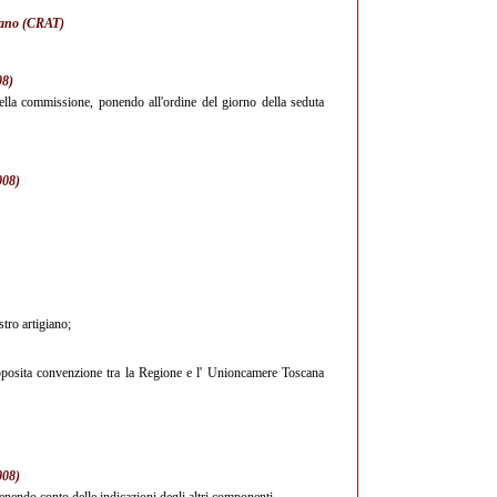
scano (CRAT)
08)
ella commissione, ponendo all'ordine del giorno della seduta
008)
stro artigiano;
apposita convenzione tra la Regione e l' Unioncamere Toscana
008)
enendo conto delle indicazioni degli altri componenti.