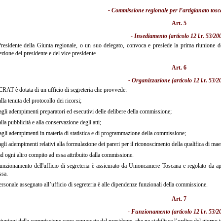
- Commissione regionale per l’artigianato to
Art. 5
- Insediamento (articolo 12 l.r. 53/20
Presidente della Giunta regionale, o un suo delegato, convoca e presiede la prima riunione d
lezione del presidente e del vice presidente.
Art. 6
- Organizzazione (articolo 12 l.r. 53/2
RAT è dotata di un ufficio di segreteria che provvede:
alla tenuta del protocollo dei ricorsi;
agli adempimenti preparatori ed esecutivi delle delibere della commissione;
alla pubblicità e alla conservazione degli atti;
agli adempimenti in materia di statistica e di programmazione della commissione;
agli adempimenti relativi alla formulazione dei pareri per il riconoscimento della qualifica di mae
ad ogni altro compito ad essa attribuito dalla commissione.
unzionamento dell'ufficio di segreteria è assicurato da Unioncamere Toscana e regolato da 
ssa.
ersonale assegnato all’ufficio di segreteria è alle dipendenze funzionali della commissione.
Art. 7
- Funzionamento (articolo 12 l.r. 53/2
iunioni della commissione sono convocate dal presidente, che ne stabilisce l’ordine del giorno t