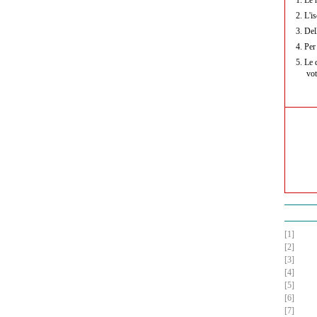
2.
L'is
3.
Dell
4.
Per 
5.
Le d
vot
[1]
[2]
[3]
[4]
[5]
[6]
[7]