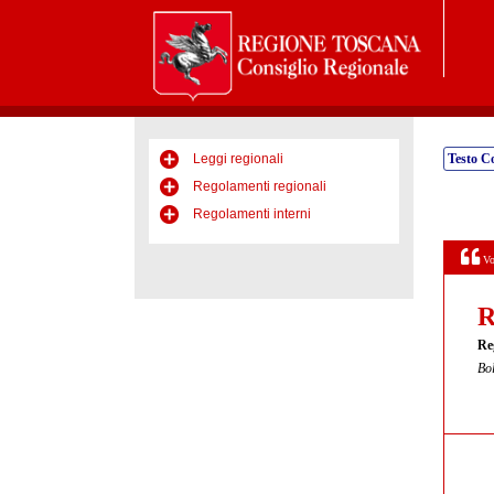
Leggi regionali
Testo C
Regolamenti regionali
Regolamenti interni
Vo
R
Re
Bol