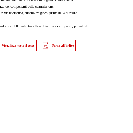
 terzo dei componenti della commissione.
n via telematica, almeno tre giorni prima della riunione.
o fine della validità della seduta. In caso di parità, prevale il
Visualizza tutto il testo
Torna all'indice