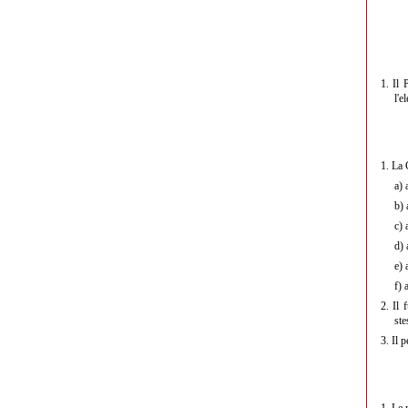
1.
Il 
l'e
1.
La C
a)
b)
c)
d)
e)
f)
2.
Il f
ste
3.
Il p
1.
Le r