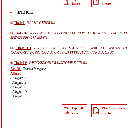
indice
il testo
INDICE
Titolo I
- NORME GENERALI
Titolo II
- OBBLIGHI CUI DEBBONO ATTENERSI I SOGGETTI ESERCENTI I
SERVIZI PROGRAMMATI
Titolo III
- - OBBLIGHI DEI SOGGETTI ESERCENTI SERVIZI DI
TRASPORTO PUBBLICO AUTORIZZATI EFFETTUATI CON AUTOBUS
Titolo IV
- DISPOSIZIONI TRANSITORIE E FINALI
Art. 31
- Entrata in vigore
Allegati:
- Allegato A
- Allegato B
- Allegato C
- Allegato D
- Allegato E
Espandi
Visualizza tutto
indice
il testo