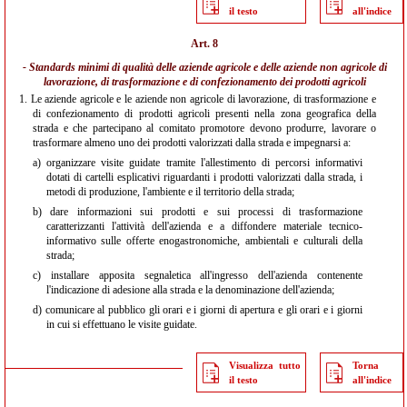
il testo
all'indice
Art. 8
- Standards minimi di qualità delle aziende agricole e delle aziende non agricole di
lavorazione, di trasformazione e di confezionamento dei prodotti agricoli
1.
Le aziende agricole e le aziende non agricole di lavorazione, di trasformazione e
di confezionamento di prodotti agricoli presenti nella zona geografica della
strada e che partecipano al comitato promotore devono produrre, lavorare o
trasformare almeno uno dei prodotti valorizzati dalla strada e impegnarsi a:
a)
organizzare visite guidate tramite l'allestimento di percorsi informativi
dotati di cartelli esplicativi riguardanti i prodotti valorizzati dalla strada, i
metodi di produzione, l'ambiente e il territorio della strada;
b)
dare informazioni sui prodotti e sui processi di trasformazione
caratterizzanti l'attività dell'azienda e a diffondere materiale tecnico-
informativo sulle offerte enogastronomiche, ambientali e culturali della
strada;
c)
installare apposita segnaletica all'ingresso dell'azienda contenente
l'indicazione di adesione alla strada e la denominazione dell'azienda;
d)
comunicare al pubblico gli orari e i giorni di apertura e gli orari e i giorni
in cui si effettuano le visite guidate.
Visualizza tutto
Torna
il testo
all'indice