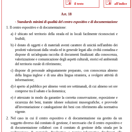
il testo
all'indice
Art. 18
- Standards minimi di qualità del centro espositivo e di documentazione
1.
Il centro espositivo e di documentazione:
a)
è ubicato nel territorio della strada ed in locali facilmente riconosciuti e
fruibili;
b)
è dotato di oggetti e di materiali aventi carattere di unicità nell'ambito dei
prodotti valorizzati dalla strada ed in generale legati alla civiltà contadina e
dispone di un'adeguata raccolta di documenti finalizzati alla conoscenza,
valorizzazione e comunicazione degli aspetti culturali, storici ed ambientali
del territorio rurale di riferimento;
c)
dispone di personale adeguatamente preparato, con conoscenza almeno
della lingua inglese e di una altra lingua straniera, a svolgere attività di
informazione;
d)
è aperto al pubblico per almeno venti ore settimanali, di cui almeno sei ore
comprese tra il sabato e la domenica;
e)
è attrezzato in modo da garantire la corretta conservazione, esposizione e
sicurezza dei beni, tramite idonee soluzioni museografiche, e provvede
all'inventariazione e catalogazione dei beni con riferimento alla normativa
vigente.
2.
Nel caso in cui il centro espositivo e di documentazione sia gestito da un
soggetto diverso dal comitato di gestione, è necessario che il centro espositivo e
di documentazione collabori con il comitato di gestione della strada per la