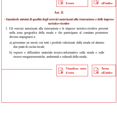
il testo
all'indice
Art. 11
- Standards minimi di qualità degli esercizi autorizzati alla ristorazione e delle imprese
turistico-ricettive
1.
Gli esercizi autorizzati alla ristorazione e le imprese turistico-ricettive presenti
nella zona geografica della strada e che partecipano al comitato promotore
devono impegnarsi a:
a)
presentare un menù con tutti i prodotti valorizzati dalla strada ed almeno
due piatti di cucina locale;
b)
esporre e diffondere materiale tecnico-informativo sulla strada e sulle
risorse enogastronomiche, ambientali e culturali della strada.
Visualizza tutto
Torna
il testo
all'indice